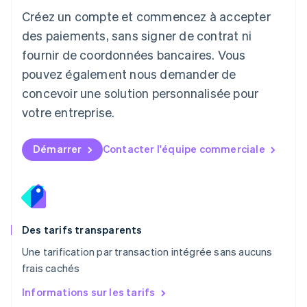
English
Créez un compte et commencez à accepter
Luxembourg
des paiements, sans signer de contrat ni
Français
Deutsch
English
Malaisie
fournir de coordonnées bancaires. Vous
English
简体中文
pouvez également nous demander de
Malte
concevoir une solution personnalisée pour
English
Mexique
votre entreprise.
Español
English
Norvège
English
Démarrer
Contacter l'équipe commerciale
Nouvelle-Zélande
English
Pays-Bas
Nederlands
English
Pologne
English
Des tarifs transparents
Portugal
Une tarification par transaction intégrée sans aucuns
Português
English
frais cachés
R.A.S. de Hong Kong, Chine
English
简体中文
Informations sur les tarifs
République tchèque