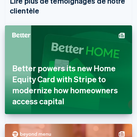
Lire plus de témoignages de notre
Português
English
clientèle
Bulgarie
English
Canada
English
Français
Chine continentale
简体中文
English
Chypre
English
Croatie
English
Italiano
Better powers its new Home
Danemark
Equity Card with Stripe to
English
Émirats arabes unis
modernize how homeowners
English
Espagne
access capital
Español
English
Estonie
English
États-Unis
English
Español
简体中文
Finlande