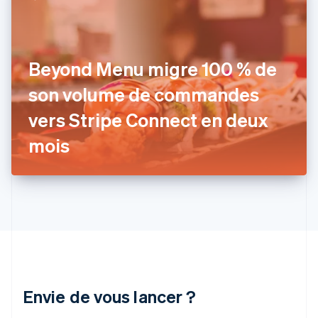
English
Svenska
France
Français
English
Gibraltar
Beyond Menu migre 100 % de
English
Grèce
son volume de commandes
English
Hongrie
vers Stripe Connect en deux
English
Inde
mois
English
Irlande
English
Italie
Italiano
English
Japon
日本語
English
Lettonie
English
Liechtenstein
Envie de vous lancer ?
Deutsch
English
Lituanie