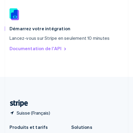
English
Roumanie
English
Royaume-Uni
English
Démarrez votre intégration
Singapour
Lancez-vous sur Stripe en seulement 10 minutes
English
简体中文
Slovaquie
Documentation de l'API
English
Slovénie
English
Italiano
Suède
Svenska
English
Suisse
Deutsch
Français
Italiano
English
Thaïlande
ไทย
English
Suisse (Français)
Produits et tarifs
Solutions