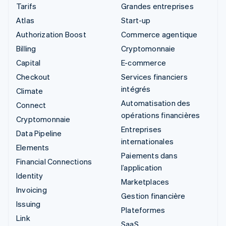
Tarifs
Grandes entreprises
Atlas
Start-up
Authorization Boost
Commerce agentique
Billing
Cryptomonnaie
Capital
E-commerce
Checkout
Services financiers
intégrés
Climate
Automatisation des
Connect
opérations financières
Cryptomonnaie
Entreprises
Data Pipeline
internationales
Elements
Paiements dans
Financial Connections
l’application
Identity
Marketplaces
Invoicing
Gestion financière
Issuing
Plateformes
Link
SaaS