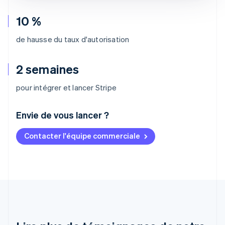
10 %
de hausse du taux d'autorisation
2 semaines
pour intégrer et lancer Stripe
Envie de vous lancer ?
Contacter l'équipe commerciale
Allemagne
Deutsch
English
Australie
English
Autriche
Deutsch
English
Belgique
Nederlands
Français
Deutsch
English
Brésil