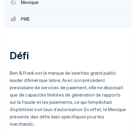
Mexique
Découvrez les prochaines évolutions
Commerce en ligne
Radar
Prévention de la fraude
PME
Écosystème
Atlas
Constitution de start-up
Partenaires
Climate
Stripe App Marketplace
Élimination du carbone
Défi
Identity
Vérification de l'identité
Ben & Frank est la marque de lunettes grand public
leader d’Amérique latine. Avec son précédent
prestataire de services de paiement, elle ne disposait
que de capacités limitées de génération de rapports
Stripe Sessions 2026
sur la fraude et les paiements, ce qui l’empêchait
Découvrez comment Stripe construit l’infrastructure écono
d’optimiser son taux d’autorisation. En effet, le Mexique
Regarder la vidéo
présente des défis bien spécifiques pour les
marchands :