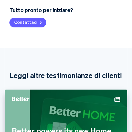
Australia
Tutto pronto per iniziare?
English
Austria
Contattaci
Deutsch
English
Belgio
Nederlands
Français
Deutsch
English
Brasile
Português
English
Bulgaria
English
Canada
English
Français
Leggi altre testimonianze di clienti
Cina continentale
简体中文
English
Cipro
English
Croazia
English
Italiano
Danimarca
English
Emirati Arabi Uniti
Better powers its new Home
English