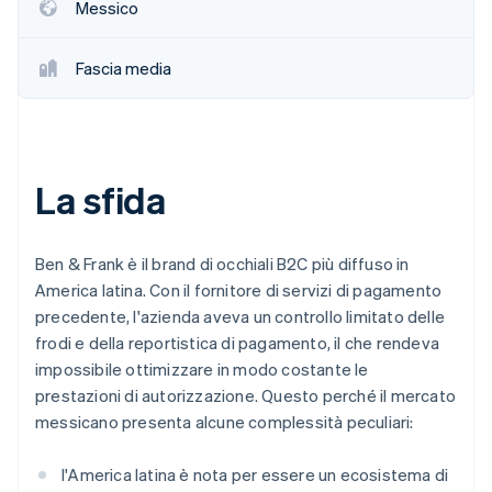
Messico
Scopri cosa ti aspetta
Radar
Ecosistema
Prevenzione delle frodi
Fascia media
Partner
Atlas
Stripe App Marketplace
Costituzione di start-up
Climate
Rimozione del carbonio
La sfida
Identity
Verifica online dell'identità
Ben & Frank è il brand di occhiali B2C più diffuso in
America latina. Con il fornitore di servizi di pagamento
precedente, l'azienda aveva un controllo limitato delle
frodi e della reportistica di pagamento, il che rendeva
Stripe Sessions 2026
impossibile ottimizzare in modo costante le
Scopri come Stripe sta costruendo l'infrastruttura economi
prestazioni di autorizzazione. Questo perché il mercato
Guarda ora
messicano presenta alcune complessità peculiari:
l'America latina è nota per essere un ecosistema di