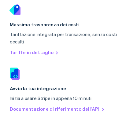
RAS di Hong Kong, Cina
English
简体中文
Regno Unito
English
Massima trasparenza dei costi
Repubblica Ceca
Tariffazione integrata per transazione, senza costi
English
occulti
Romania
English
Tariffe in dettaglio
Singapore
English
简体中文
Slovacchia
English
Slovenia
English
Italiano
Avvia la tua integrazione
Spagna
Inizia a usare Stripe in appena 10 minuti
Español
English
Stati Uniti
Documentazione di riferimento dell'API
English
Español
简体中文
Svezia
Svenska
English
Svizzera
Deutsch
Français
Italiano
English