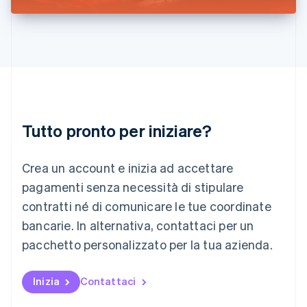
Liechtenstein
Deutsch
English
Lituania
English
Lussemburgo
Français
Deutsch
English
Malaysia
English
简体中文
Tutto pronto per iniziare?
Malta
English
Messico
Crea un account e inizia ad accettare
Español
English
Norvegia
pagamenti senza necessità di stipulare
English
contratti né di comunicare le tue coordinate
Nuova Zelanda
bancarie. In alternativa, contattaci per un
English
Paesi Bassi
pacchetto personalizzato per la tua azienda.
Nederlands
English
Polonia
English
Inizia
Contattaci
Portogallo
Português
English