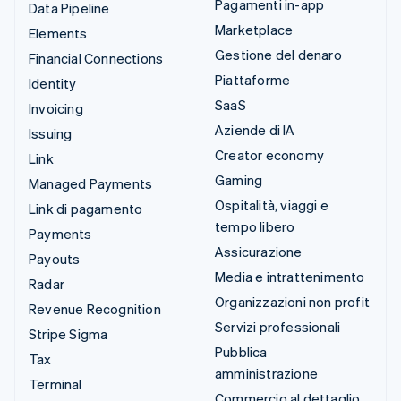
Pagamenti in-app
Data Pipeline
Marketplace
Elements
Gestione del denaro
Financial Connections
Piattaforme
Identity
SaaS
Invoicing
Aziende di IA
Issuing
Creator economy
Link
Gaming
Managed Payments
Ospitalità, viaggi e
Link di pagamento
tempo libero
Payments
Assicurazione
Payouts
Media e intrattenimento
Radar
Organizzazioni non profit
Revenue Recognition
Servizi professionali
Stripe Sigma
Pubblica
Tax
amministrazione
Terminal
Commercio al dettaglio