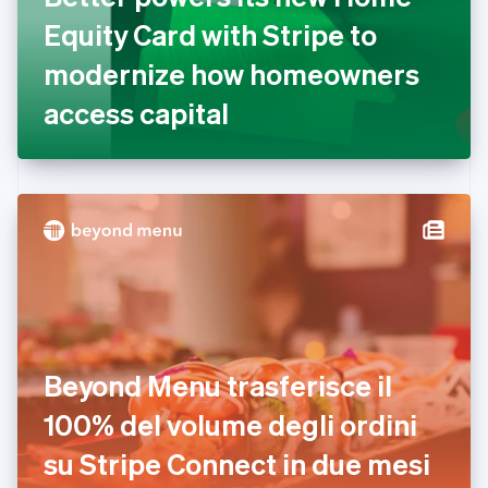
Estonia
Equity Card with Stripe to
English
modernize how homeowners
Finlandia
English
Svenska
access capital
Francia
Français
English
Germania
Deutsch
English
Giappone
日本語
English
Gibilterra
English
Grecia
English
India
English
Irlanda
Beyond Menu trasferisce il
English
100% del volume degli ordini
Italia
Italiano
English
su Stripe Connect in due mesi
Lettonia
English