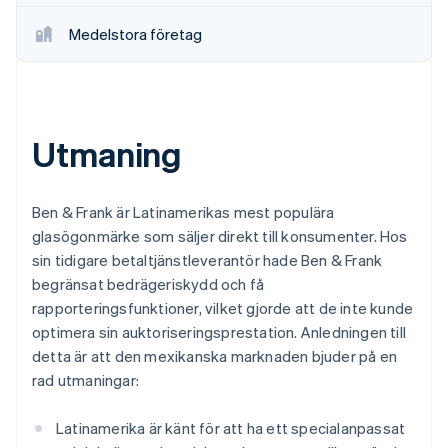
Identitetsverifiering online
Partner
Medelstora företag
Stripe App Marketplace
Stripe Sessions 2026
Se hur Stripe bygger den ekonomiska inf
Utmaning
Titta nu
Ben & Frank är Latinamerikas mest populära
glasögonmärke som säljer direkt till konsumenter. Hos
sin tidigare betaltjänstleverantör hade Ben & Frank
begränsat bedrägeriskydd och få
rapporteringsfunktioner, vilket gjorde att de inte kunde
optimera sin auktoriseringsprestation. Anledningen till
detta är att den mexikanska marknaden bjuder på en
rad utmaningar:
Latinamerika är känt för att ha ett specialanpassat