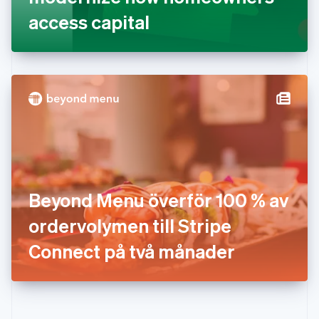
Hongkong SAR, Kina
access capital
English
简体中文
Indien
English
Irland
English
Italien
Italiano
English
Japan
日本語
English
Kanada
English
Français
Kroatien
English
Italiano
Beyond Menu överför 100 % av
Lettland
English
ordervolymen till Stripe
Liechtenstein
Connect på två månader
Deutsch
English
Litauen
English
Luxemburg
Français
Deutsch
English