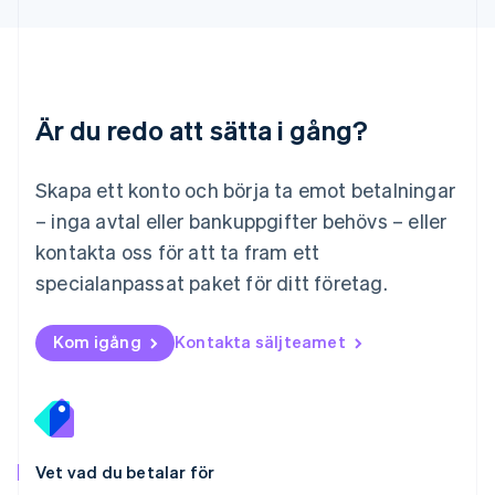
Malaysia
English
简体中文
Malta
English
Mexiko
Español
English
Är du redo att sätta i gång?
Nederländerna
Nederlands
English
Norge
Skapa ett konto och börja ta emot betalningar
English
– inga avtal eller bankuppgifter behövs – eller
Nya Zeeland
kontakta oss för att ta fram ett
English
Polen
specialanpassat paket för ditt företag.
English
Portugal
Português
English
Kom igång
Kontakta säljteamet
Rumänien
English
Schweiz
Deutsch
Français
Italiano
English
Singapore
English
简体中文
Vet vad du betalar för
Slovakien