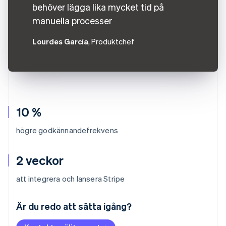
behöver lägga lika mycket tid på
manuella processer
Lourdes García
, Produktchef
10 %
högre godkännandefrekvens
2 veckor
att integrera och lansera Stripe
Australien
English
Är du redo att sätta igång?
Belgien
Nederlands
Français
Deutsch
English