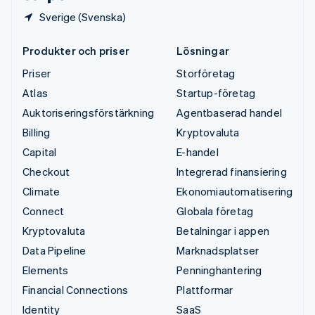
Sverige (Svenska)
Produkter och priser
Lösningar
Priser
Storföretag
Atlas
Startup-företag
Auktoriseringsförstärkning
Agentbaserad handel
Billing
Kryptovaluta
Capital
E-handel
Checkout
Integrerad finansiering
Climate
Ekonomiautomatisering
Connect
Globala företag
Kryptovaluta
Betalningar i appen
Data Pipeline
Marknadsplatser
Elements
Penninghantering
Financial Connections
Plattformar
Identity
SaaS