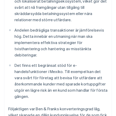
och lokaliserat betalningsekosystem, vilket gör det
svårt att nå framgångar utan tillgång till
skräddarsydda betalningssystem eller nära
relationer med större utfärdare.
Andelen bedrägliga transaktioner är jämförelsevis
hög. Detta innebär en utmaning när man ska
implementera effektiva strategier för
tvisthantering och hantering av misstänkta
debiteringar.
Det finns ett begränsat stöd för e-
handelsfunktioner i Mexiko. Till exempel kan det
vara svårt för företag att bevisa för utfärdare att
återkommande kunder med sparade kortuppgifter
utgör en lägre risk än en kund som handlar för första
gången.
Följaktligen var Ben & Franks konverteringsgrad låg,
vilket skapade en dålig kundupplevelse för de som fick