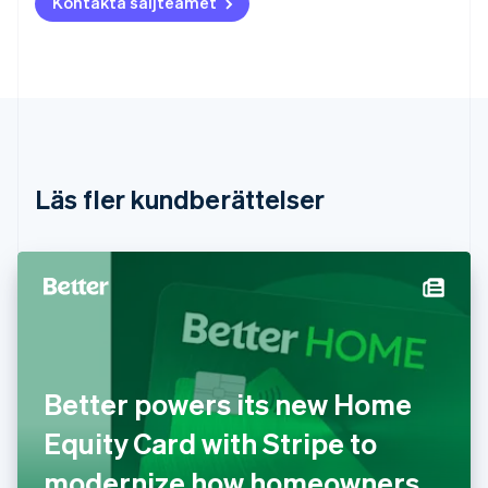
Kontakta säljteamet
Brasilien
Português
English
Bulgarien
English
Cypern
English
Danmark
English
Estland
Läs fler kundberättelser
English
Fastlandskina
简体中文
English
Finland
English
Svenska
Frankrike
Français
English
Förenade Arabemiraten
English
Better powers its new Home
Gibraltar
English
Equity Card with Stripe to
Grekland
English
modernize how homeowners