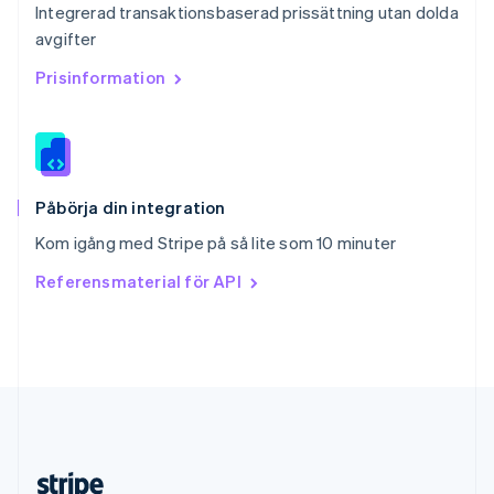
Integrerad transaktionsbaserad prissättning utan dolda
English
avgifter
Slovenien
English
Italiano
Prisinformation
Spanien
Español
English
Storbritannien
English
Sverige
Svenska
English
Påbörja din integration
Thailand
Kom igång med Stripe på så lite som 10 minuter
ไทย
English
Tjeckien
Referensmaterial för API
English
Tyskland
Deutsch
English
Ungern
English
USA
English
Español
简体中文
Österrike
Deutsch
English