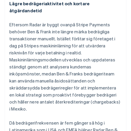
Lägre bedrägeriaktivitet och kortare
åtgärdandetid
Eftersom Radar är byggt ovanpå Stripe Payments
behöver Ben & Frank inte längre märka bedrägliga
transaktioner manuellt. Istället förlitar sig företaget i
dag på Stripes maskininlärning för att utvärdera
risknivån för varje betalning i realtid.
Maskininlärningsmodellen utvecklas och uppdateras
ständigt genom att analysera kundernas
inköpsmönster, medan Ben & Franks bedrägeriteam
kan använda manuella åsidosättanden och
skräddarsydda bedrägeriregler för att implementera
en lokal strategi som proaktivt förebygger bedrägeri
och håller nere antalet återkrediteringar (chargebacks)
i Mexiko.
Då bedrägerifrekvensen är fem gånger så hög i
Latinamerika som i USA och EMEA hjälper Radar Ben &