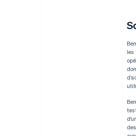
S
Ben
les
opé
don
d’a
uti
Ben
tes
d’u
des
ave