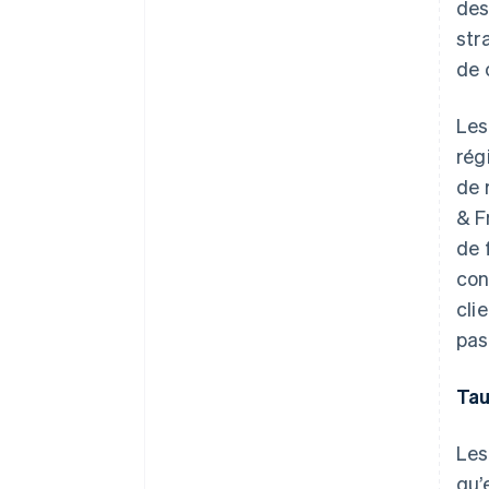
des
str
de 
Les
rég
de 
& F
de 
con
cli
pas
Tau
Les
qu’