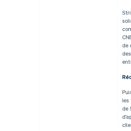
Str
sol
com
CNB
de 
des
ent
Réd
Pui
les
de 
d’a
cli