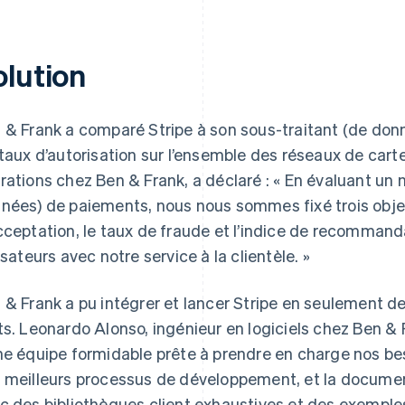
olution
 & Frank a comparé Stripe à son sous-traitant (de do
 taux d’autorisation sur l’ensemble des réseaux de cart
rations chez Ben & Frank, a déclaré : « En évaluant un
nées) de paiements, nous nous sommes fixé trois objec
cceptation, le taux de fraude et l’indice de recommanda
lisateurs avec notre service à la clientèle. »
 & Frank a pu intégrer et lancer Stripe en seulement
ts. Leonardo Alonso, ingénieur en logiciels chez Ben & F
ne équipe formidable prête à prendre en charge nos bes
 meilleurs processus de développement, et la documenta
c des bibliothèques client exhaustives et des exemples 