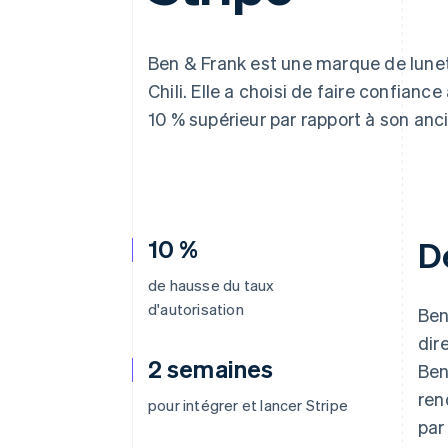
Authorization Boost
Optimisation des acceptations
Link
Paiements accélérés
Ben & Frank est une marque de lunet
Chili. Elle a choisi de faire confiance
10 % supérieur par rapport à son anc
10 %
D
de hausse du taux
d'autorisation
Ben
dir
2 semaines
Ben
ren
pour intégrer et lancer Stripe
par