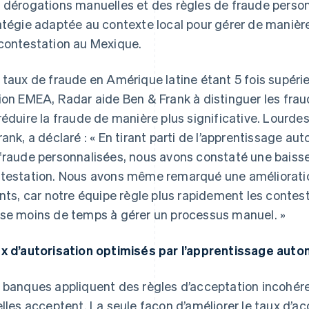
 dérogations manuelles et des règles de fraude perso
atégie adaptée au contexte local pour gérer de manière
contestation au Mexique.
 taux de fraude en Amérique latine étant 5 fois supérie
ion EMEA, Radar aide Ben & Frank à distinguer les frau
réduire la fraude de manière plus significative. Lourde
rank, a déclaré : « En tirant parti de l’apprentissage a
fraude personnalisées, nous avons constaté une baisse
testation. Nous avons même remarqué une amélioration
ents, car notre équipe règle plus rapidement les contest
se moins de temps à gérer un processus manuel. »
x d’autorisation optimisés par l’apprentissage aut
 banques appliquent des règles d’acceptation incohér
elles acceptent. La seule façon d’améliorer le taux d’a