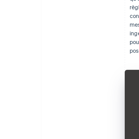
règ
con
mes
ing
pou
pos