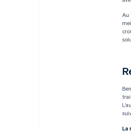
Au 
mei
cro
sol
R
Ben
tra
L’a
sui
La 