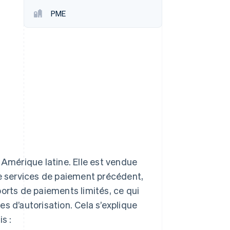
PME
Stripe Sessions 2026
Découvrez comment
Stripe construit
l’infrastructure
économique pour l’IA.
Regarder
 Amérique latine. Elle est vendue
 services de paiement précédent,
orts de paiements limités, ce qui
s d’autorisation. Cela s’explique
s :