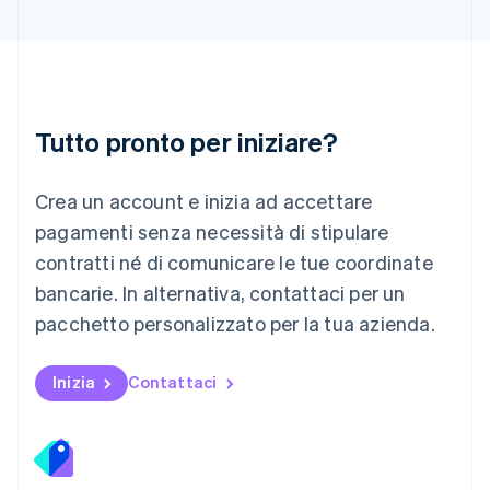
English
Lussemburgo
Français
Deutsch
English
Malaysia
English
简体中文
Tutto pronto per iniziare?
Malta
English
Messico
Crea un account e inizia ad accettare
Español
English
Norvegia
pagamenti senza necessità di stipulare
English
contratti né di comunicare le tue coordinate
Nuova Zelanda
bancarie. In alternativa, contattaci per un
English
Paesi Bassi
pacchetto personalizzato per la tua azienda.
Nederlands
English
Polonia
English
Inizia
Contattaci
Portogallo
Português
English
RAS di Hong Kong, Cina
English
简体中文
Regno Unito