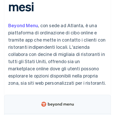
mesi
utente
Automazione
Gestione del denaro
Gestire gli
flessibile
Metodi di
della contabilità
Roadmap del prodotto
Piattaforme
abbonamenti
pagamento
Stripe Sigma
Conferenza annuale
SaaS
Offrire addebiti in base
Accesso a
Report
Sessions
all'utilizzo
oltre 125
personalizzati
Lavora con noi
Emettere carte
Beyond Menu
, con sede ad Atlanta, è una
Terminal
Data Pipeline
Sala stampa
garantite da stablecoin
Pagamenti di
Sincronizzazione
Stripe Press
piattaforma di ordinazione di cibo online e
Per settore
persona
dei dati
Esegui il provisioning e
tramite app che mette in contatto i clienti con
Authorization
gestisci i servizi con gli
Boost
Aziende di IA
agenti
ristoranti indipendenti locali. L'azienda
Accettazione
Creator economy
Recapiti
collabora con decine di migliaia di ristoranti in
ottimizzata
Gaming
Link
Ospitalità, viaggi e
Contattaci
tutti gli Stati Uniti, offrendo sia un
Pagamento
tempo libero
Diventa nostro partner
Risorse
Assicurazione
marketplace online dove gli utenti possono
accelerato
Media e
Financial
esplorare le opzioni disponibili nella propria
intrattenimento
Integrazioni app
Connections
Organizzazioni non
Esempi di codice
Conti finanziari
zona, sia siti web personalizzati per i ristoranti.
profit
Blog per sviluppatori
collegati
Servizi professionali
Stato dell'API
Pubblica
amministrazione
Commercio al dettaglio
Altro
Product roadmap