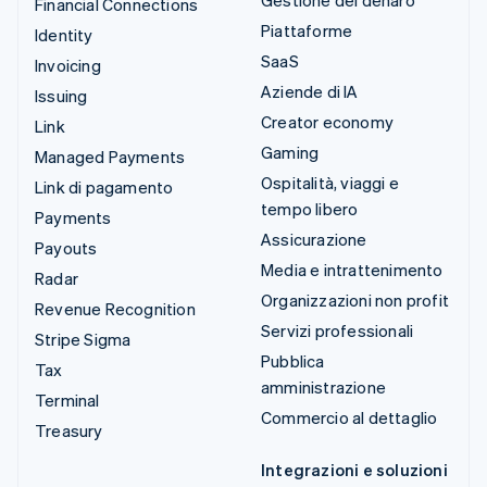
Gestione del denaro
Financial Connections
Piattaforme
Identity
SaaS
Invoicing
Aziende di IA
Issuing
Creator economy
Link
Gaming
Managed Payments
Ospitalità, viaggi e
Link di pagamento
tempo libero
Payments
Assicurazione
Payouts
Media e intrattenimento
Radar
Organizzazioni non profit
Revenue Recognition
Servizi professionali
Stripe Sigma
Pubblica
Tax
amministrazione
Terminal
Commercio al dettaglio
Treasury
Integrazioni e soluzioni