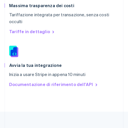
English
Massima trasparenza dei costi
Repubblica Ceca
Tariffazione integrata per transazione, senza costi
English
occulti
Romania
English
Tariffe in dettaglio
Singapore
English
简体中文
Slovacchia
English
Slovenia
English
Italiano
Avvia la tua integrazione
Spagna
Inizia a usare Stripe in appena 10 minuti
Español
English
Stati Uniti
Documentazione di riferimento dell'API
English
Español
简体中文
Svezia
Svenska
English
Svizzera
Deutsch
Français
Italiano
English
Thailandia
ไทย
English
Ungheria