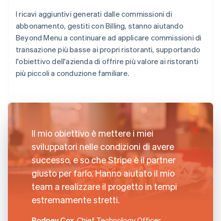
I ricavi aggiuntivi generati dalle commissioni di
abbonamento, gestiti con Billing, stanno aiutando
Beyond Menu a continuare ad applicare commissioni di
transazione più basse ai propri ristoranti, supportando
l'obiettivo dell'azienda di offrire più valore ai ristoranti
più piccoli a conduzione familiare.
Il mio obiettivo è mettere i miei
sviluppatori nelle condizioni di avere
successo, e so che Stripe è il partner
giusto per farlo. Hanno aiutato il mio
team a realizzare il progetto in tempi
estremamente stretti.
Rodney Cox
, Chief Technology Officer