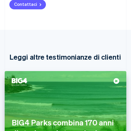
Austria
Contattaci
Deutsch
English
Belgio
Nederlands
Français
Deutsch
English
Brasile
Português
English
Bulgaria
English
Canada
English
Français
Leggi altre testimonianze di clienti
Cina continentale
简体中文
English
Cipro
English
Croazia
English
Italiano
Danimarca
English
Emirati Arabi Uniti
English
Estonia
BIG4 Parks combina 170 anni
English