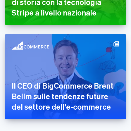
di storia con la tecnologia
Finlandia
English
Svenska
Stripe a livello nazionale
Francia
Français
English
Germania
Deutsch
English
Giappone
日本語
English
Gibilterra
English
Grecia
English
India
English
Irlanda
Il CEO di BigCommerce Brent
English
Bellm sulle tendenze future
Italia
Italiano
English
del settore dell'e-commerce
Lettonia
English
Liechtenstein
Deutsch
English
Lituania