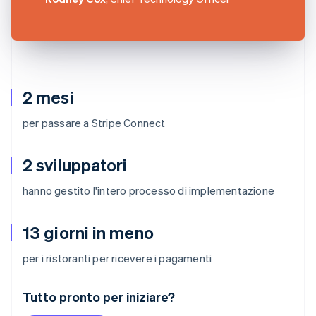
2 mesi
per passare a Stripe Connect
2 sviluppatori
hanno gestito l'intero processo di implementazione
13 giorni in meno
per i ristoranti per ricevere i pagamenti
Australia
Tutto pronto per iniziare?
English