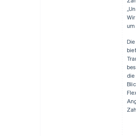
Zah
„Un
Wir
um 
Die
bie
Tra
bes
die
Bli
Fle
Ang
Zah