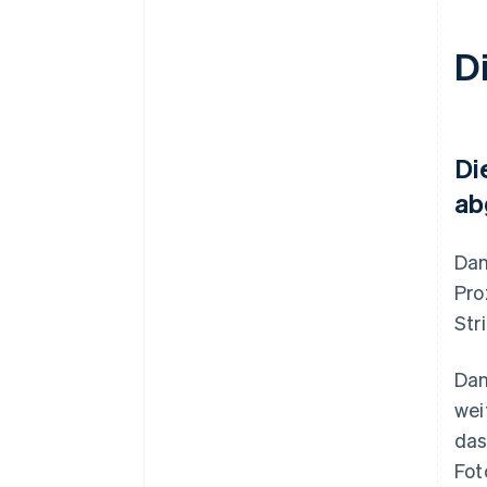
D
Di
ab
Dan
Pro
Str
Dan
wei
das
Fot