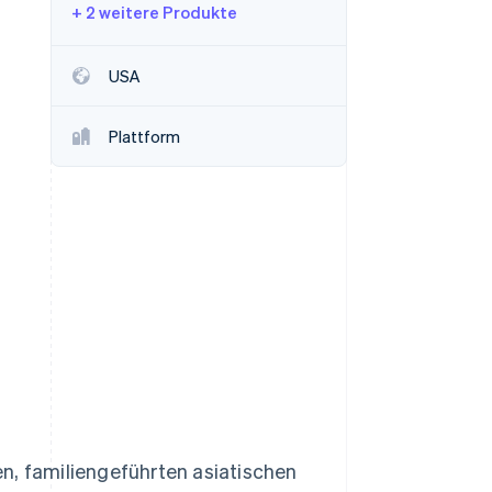
+ 2 weitere Produkte
Stripe-Sessions 2026
USA
Erfahren Sie, wie Stripe
Lösungen für die
Plattform
Wirtschaftsinfrastruktur
für KI aufbaut.
Jetzt ansehen
n, familiengeführten asiatischen