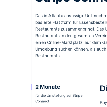
Optimierung der
Datensynchronisier
Autorisierungsraten
Link
Beschleunigter Bezahlvorgang
Das in Atlanta ansässige Unterneh
Financial Connections
basierte Plattform für Essensbestel
Verbundene Finanzdaten
Restaurants zusammenbringt. Das 
Restaurants in den gesamten Verei
einen Online-Marktplatz, auf dem G
Umgebung suchen können, als auch 
Restaurants.
2 Monate
D
für die Umstellung auf Stripe
Connect
Bey