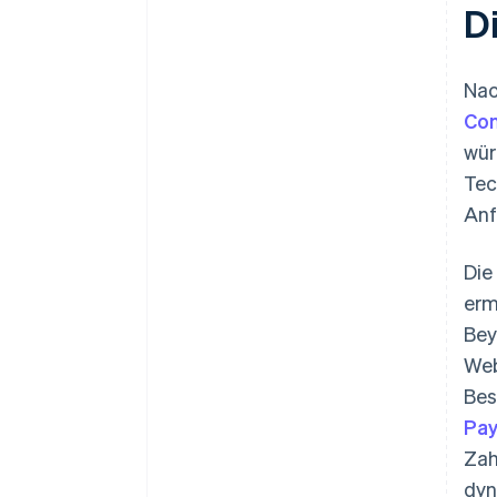
D
Nac
Co
wür
Tec
Anf
Die
erm
Bey
Web
Bes
Pa
Zah
dyn