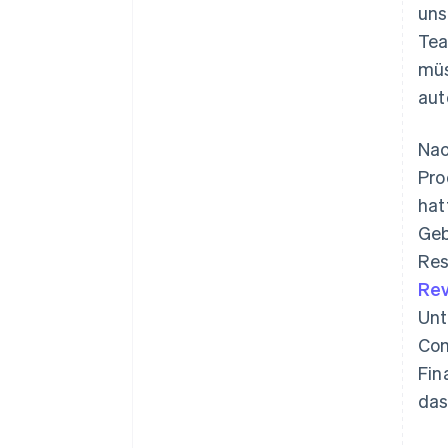
uns
Tea
müs
aut
Nac
Pro
hat
Geb
Res
Rev
Unt
Com
Fin
das