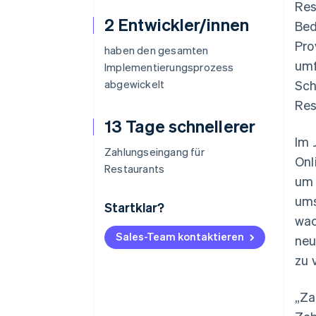
Res
2 Entwickler/innen
Bed
Pro
haben den gesamten
umf
Implementierungsprozess
abgewickelt
Sch
Res
13 Tage schnellerer
Im 
Zahlungseingang für
Onl
Restaurants
um 
ums
Startklar?
wac
Sales-Team kontaktieren
neu
zu 
„Za