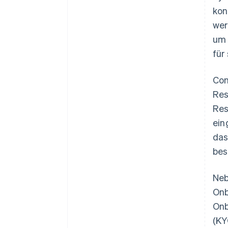
kon
wer
um 
für
Con
Res
Res
ein
das
bes
Neb
Onb
Onb
(KY