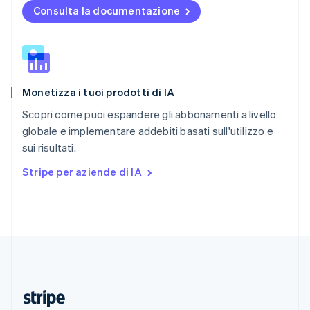
English
Consulta la documentazione
Romania
English
Singapore
English
简体中文
Slovacchia
Monetizza i tuoi prodotti di IA
English
Slovenia
Scopri come puoi espandere gli abbonamenti a livello
English
Italiano
globale e implementare addebiti basati sull'utilizzo e
Spagna
sui risultati.
Español
English
Stati Uniti
Stripe per aziende di IA
English
Español
简体中文
Svezia
Svenska
English
Svizzera
Deutsch
Français
Italiano
English
Thailandia
ไทย
English
Ungheria
English