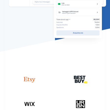
Scopri cosa ti aspetta
Radar
Ecosistema
Prevenzione delle frodi
Partner
Atlas
Stripe App Marketplace
Costituzione di start-up
Climate
Rimozione del carbonio
Identity
Verifica online dell'identità
Stripe Sessions 2026
Scopri come Stripe sta costruendo l'infrastruttura economi
Guarda ora