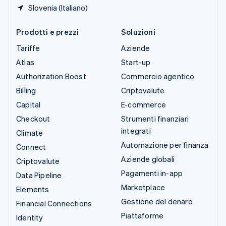
Slovenia (Italiano)
Prodotti e prezzi
Soluzioni
Tariffe
Aziende
Atlas
Start-up
Authorization Boost
Commercio agentico
Billing
Criptovalute
Capital
E-commerce
Checkout
Strumenti finanziari
integrati
Climate
Automazione per finanza
Connect
Aziende globali
Criptovalute
Pagamenti in-app
Data Pipeline
Marketplace
Elements
Gestione del denaro
Financial Connections
Piattaforme
Identity