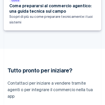
Guida
Français
Deutsch
English
Come prepararsi al commercio agentico:
Malaysia
una guida tecnica sul campo
English
简体中文
Scopri di più su come preparare tecnicamente i tuoi
Malta
sistemi
English
Messico
Español
English
Norvegia
English
Nuova Zelanda
English
Paesi Bassi
Nederlands
English
Polonia
Tutto pronto per iniziare?
English
Portogallo
Português
English
Contattaci per iniziare a vendere tramite
RAS di Hong Kong, Cina
English
简体中文
agenti o per integrare il commercio nella tua
Regno Unito
app
English
Repubblica Ceca