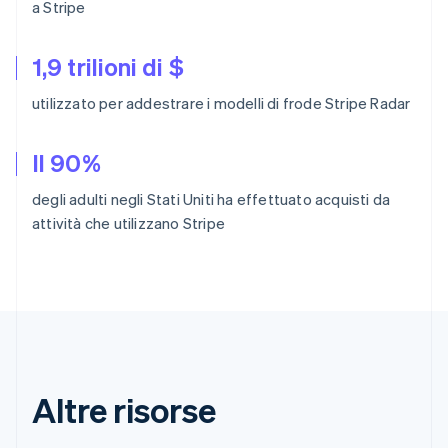
a Stripe
Nederlands
Français
Deutsch
English
Brasile
Português
English
1,9 trilioni di $
Bulgaria
English
utilizzato per addestrare i modelli di frode Stripe Radar
Canada
English
Français
Cina continentale
Il 90%
简体中文
English
Cipro
degli adulti negli Stati Uniti ha effettuato acquisti da
English
attività che utilizzano Stripe
Croazia
English
Italiano
Danimarca
English
Emirati Arabi Uniti
English
Estonia
English
Altre risorse
Finlandia
English
Svenska
Francia