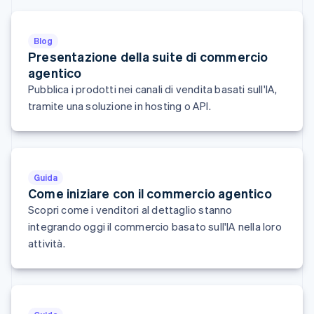
Français
English
Germania
Deutsch
English
Blog
Giappone
Presentazione della suite di commercio
日本語
English
agentico
Gibilterra
Pubblica i prodotti nei canali di vendita basati sull'IA,
English
tramite una soluzione in hosting o API.
Grecia
English
India
English
Irlanda
Guida
English
Come iniziare con il commercio agentico
Italia
Italiano
English
Scopri come i venditori al dettaglio stanno
Lettonia
integrando oggi il commercio basato sull'IA nella loro
English
attività.
Liechtenstein
Deutsch
English
Lituania
English
Lussemburgo