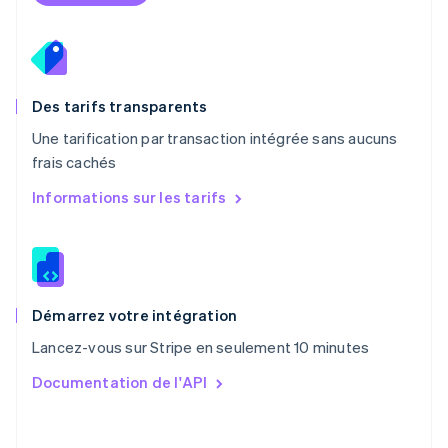
Nouvelle-Zélande
English
Pays-Bas
Nederlands
English
Pologne
English
Des tarifs transparents
Portugal
Une tarification par transaction intégrée sans aucuns
Português
English
frais cachés
R.A.S. de Hong Kong, Chine
English
简体中文
Informations sur les tarifs
République tchèque
English
Roumanie
English
Royaume-Uni
English
Démarrez votre intégration
Singapour
Lancez-vous sur Stripe en seulement 10 minutes
English
简体中文
Slovaquie
Documentation de l'API
English
Slovénie
English
Italiano