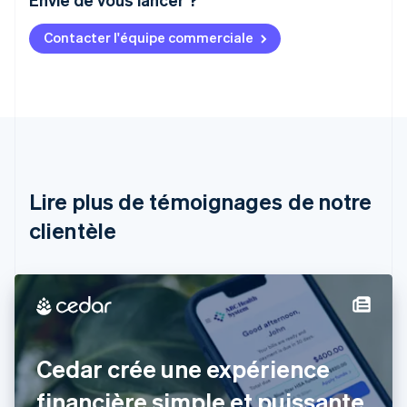
Contacter l'équipe commerciale
Allemagne
Deutsch
English
Australie
English
Autriche
Deutsch
English
Belgique
Nederlands
Français
Deutsch
English
Brésil
Lire plus de témoignages de notre
Português
English
clientèle
Bulgarie
English
Canada
English
Français
Chine continentale
简体中文
English
Chypre
English
Cedar crée une expérience
Croatie
English
Italiano
financière simple et puissante