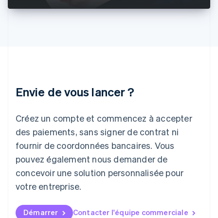
Irlande
English
Italie
Italiano
English
Japon
日本語
English
Lettonie
English
Liechtenstein
Envie de vous lancer ?
Deutsch
English
Lituanie
English
Créez un compte et commencez à accepter
Luxembourg
des paiements, sans signer de contrat ni
Français
Deutsch
English
Malaisie
fournir de coordonnées bancaires. Vous
English
简体中文
pouvez également nous demander de
Malte
concevoir une solution personnalisée pour
English
Mexique
votre entreprise.
Español
English
Norvège
English
Démarrer
Contacter l'équipe commerciale