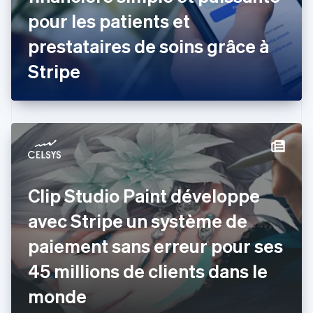
Danemark
pour les patients et
English
Émirats arabes unis
prestataires de soins grâce à
English
Espagne
Stripe
Español
English
Estonie
English
États-Unis
English
Español
简体中文
Finlande
English
Svenska
France
Clip Studio Paint développe
Français
English
Gibraltar
avec Stripe un système de
English
Grèce
paiement sans erreur pour ses
English
Hongrie
45 millions de clients dans le
English
Inde
monde
English