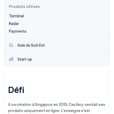
Découvrez les prochaines évolutions
Commerce en ligne
Produits utilisés
Radar
Terminal
Prévention de la fraude
Écosystème
Radar
Atlas
Constitution de start-up
Payments
Partenaires
Climate
Stripe App Marketplace
Élimination du carbone
Asie du Sud-Est
Identity
Vérification de l'identité
Start-up
Stripe Sessions 2026
Défi
Découvrez comment Stripe construit l’infrastructure écono
Regarder la vidéo
À sa création à Singapour en 2013, Castlery vendait ses
produits uniquement en ligne. L'enseigne s'est