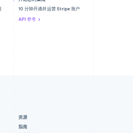
English
费
10 分钟开通并运营 Stripe 账户
匈牙利
English
API 参考
意大利
Italiano
English
印度
English
英国
h
English
直布罗陀
English
中国内地
简体中文
English
中国香港特别行政区
English
简体中文
资源
指南