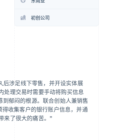
东南亚
Stripe Sessions 2026
了解 Stripe 如何为 AI 构
建经济基础设施。
初创公司
立即观看
售，不久后涉足线下零售，并开设实体展
内处理交易时需要手动将购买信息
y 顾客感到郁闷的根源。联合创始人兼销售
ry 必须得收集客户的银行账户信息，并通
带来了很大的痛苦。”