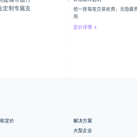
English
Français
English
业定制专属支
统一按每笔交易收费，无隐藏
捷克
葡萄牙
用
English
Português
English
克罗地亚
日本
定价详情
English
Italiano
日本語
English
拉脱维亚
瑞典
English
Svenska
English
立陶宛
瑞士
English
Deutsch
Français
Italiano
Englis
列支敦士登
塞浦路斯
Deutsch
English
English
卢森堡
斯洛伐克
Français
Deutsch
English
English
罗马尼亚
斯洛文尼亚
English
English
Italiano
马尔他
泰国
English
ไทย
English
马来西亚
希腊
English
简体中文
English
品和定价
解决方案
价
大型企业