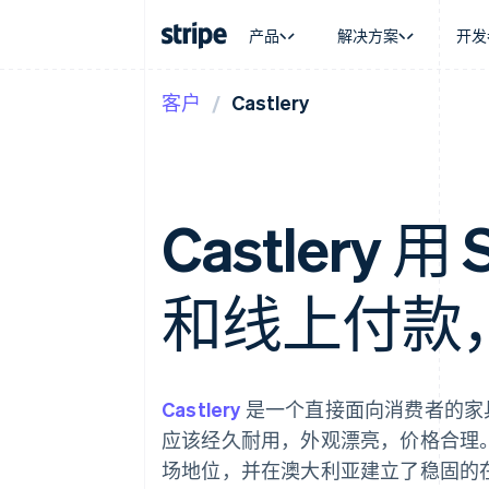
产品
解决方案
开发
客户
Castlery
按企业阶段
文档
学习
按应用场
支持
支付
营收
大型企业
Stripe 文档
博客
智能体
获取支
Payments
Billing
初创企业
API 参考文档
客户案例
加密货
托管支
在线支付
经常性收入
库与 SDK
指南
电子商
专业服
Payment links
Metronome
Stripe Apps
嵌入式
Castlery 用
无代码支付
按用量计费
财务自
Checkout
Subscriptions
全球化
预构建支付界面
订阅管理
应用内
Elements
Invoicing
和线上付款
交易市
灵活的 UI 组件
一次性或定期账单
资金管
Payment methods
Tax
平台
接入 125+ 种支付方式
销售税和增值税自动
SaaS
Authorization Boost
Revenue Recogniti
支付成功率优化
会计自动化
Castlery
是一个直接面向消费者的家
Link
Stripe Sigma
加速结账
自定义报告
应该经久耐用，外观漂亮，价格合理
Data Pipeline
场地位，并在澳大利亚建立了稳固的
数据同步