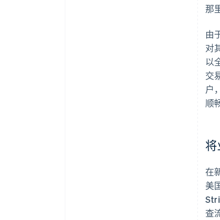
那
由于
对
以
交
户
顺
将
在新
美
S
查