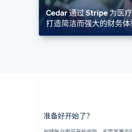
Cedar 通过 Stripe 
打造简洁而强大的财务体
阿联酋
准备好开始了？
English
爱尔兰
English
创建账户即可开始收款，无需签署合
爱沙尼亚