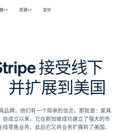
者
资源
定价
景
指南
按行业
公司
资金管理
平台和交易市
商务
持
接受线上付款
AI 企业
产品路线图
Global Payouts
Connect
币
持方案
实施预置结账流程
创作者经济
Sessions 年度大会
向第三方打款
平台支付
务
务
构建平台或交易市场
游戏
招聘
金融
管理订阅
酒店、旅游与休闲
资讯中心
 Stripe 接受线下
动化
提供按用量计费
保险
Stripe Press
企业
发行稳定币支持的支付卡
媒体与娱乐
支付
通过智能体配置和管理服务
非营利组织
，并扩展到美国
场
专业服务
理
公共部门
零售
化
on
具品牌，他们有一个简单的信念，那就是：家具
。自成立以来，它在新加坡成功建立了强大的市
在线零售业务，此后它又将业务扩展到了美国。