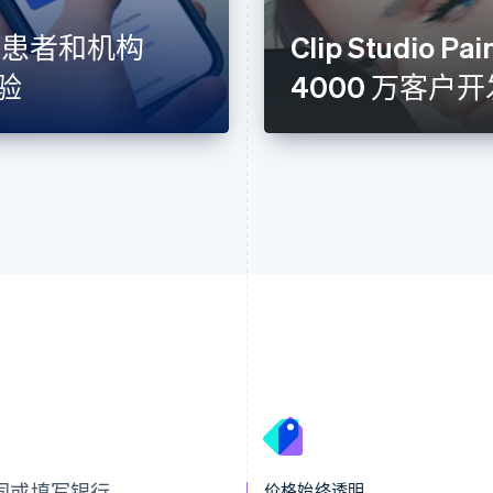
为医疗患者和机构
Clip Studio P
验
4000 万客户
芬兰
美国
English
Svenska
English
Español
简体中文
荷兰
墨西哥
Nederlands
English
Español
English
同或填写银行
价格始终透明
加拿大
挪威