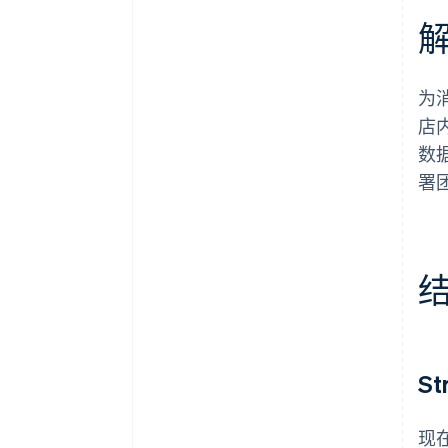
为消
店内
数
署团
S
现