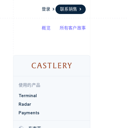
登录
联系销售
概览
所有客户故事
资源
生态系统
联系
场
更多
应用集成
合作伙伴
联系销售
Product roadmap
代码示例
Stripe App Marketplace
成为合作伙伴
了解未来规划
开发者博客
API 状态
Radar
欺诈防范
Atlas
初创企业注册
使用的产品
Climate
碳移除
Terminal
Radar
Payments