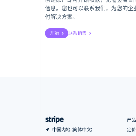
English
信息。您也可以联系我们，为您的企
奥地利
付解决方案。
Deutsch
English
澳大利亚
English
开始
联系销售
巴西
Português
English
保加利亚
English
比利时
Nederlands
Français
Deutsch
English
波兰
English
丹麦
English
德国
Deutsch
English
法国
Français
English
产
中国内地 (简体中文)
定