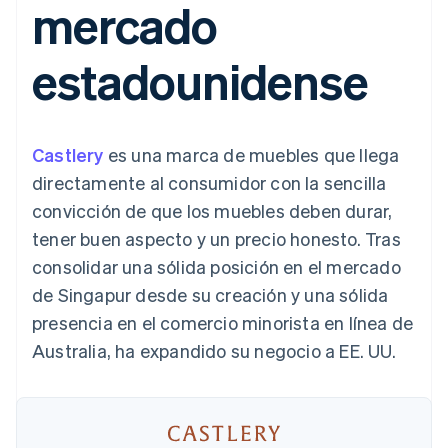
mercado
Métodos de
Recognition
Empresa
aplicación
suscripciones
pago
Automatización
Marketplaces
Ofrecer facturación
Acceso a más
contable
Hoja de ruta del
Gestión del dinero
basada en el consumo
estadounidense
de 125
Stripe Sigma
producto
Plataformas
Emitir tarjetas virtuales
Terminal
Informes
Stripe Sessions:
SaaS
con stablecoins
Pagos en
personalizados
nuestro evento anual
Aprovisiona y gestiona
persona
Data Pipeline
Empleo
servicios con agentes
Authorization
Sincronización
Sala de prensa
Castlery
es una marca de muebles que llega
Boost
de datos
Stripe Press
Por sector
Optimizaciones
directamente al consumidor con la sencilla
de aceptación
Recursos
convicción de que los muebles deben durar,
Link
Empresas de IA
Proceso de
Economía de los
Contacto
tener buen aspecto y un precio honesto. Tras
creadores
Integraciones de
compra
Videojuegos
aplicaciones
consolidar una sólida posición en el mercado
acelerado
Financial
Contacta con ventas
Hostelería, viajes y ocio
Muestras de código
Connections
Conviértete en socio
de Singapur desde su creación y una sólida
Blog de
Datos de ctas.
Seguros
desarrolladores
presencia en el comercio minorista en línea de
financieras
Medios de
Estado de la API
vinculadas
Australia, ha expandido su negocio a EE. UU.
comunicación y
entretenimiento
Entidades sin ánimo de
Más
lucro
Product roadmap
Servicios para
Descubre lo que viene
profesionales