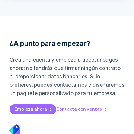
Irlanda
English
Italia
Italiano
English
Japón
日本語
English
¿A punto para empezar?
Letonia
English
Liechtenstein
Crea una cuenta y empieza a aceptar pagos
Deutsch
English
Lituania
ahora: no tendrás que firmar ningún contrato
English
ni proporcionar datos bancarios. Si lo
Luxemburgo
prefieres, puedes contactarnos y diseñaremos
Français
Deutsch
English
Malasia
un paquete personalizado para tu empresa.
English
简体中文
Malta
English
Empieza ahora
Contacta con ventas
México
Español
English
Noruega
English