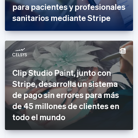
para pacientes y profesionales
Eslovaquia
English
sanitarios mediante Stripe
Eslovenia
English
Italiano
España
Español
English
Estados Unidos
English
Español
简体中文
Estonia
English
Finlandia
Clip Studio Paint, junto con
English
Svenska
Francia
Stripe, desarrolla un sistema
Français
English
Gibraltar
de pago sin errores para más
English
de 45 millones de clientes en
Grecia
English
todo el mundo
Hungría
English
India
English