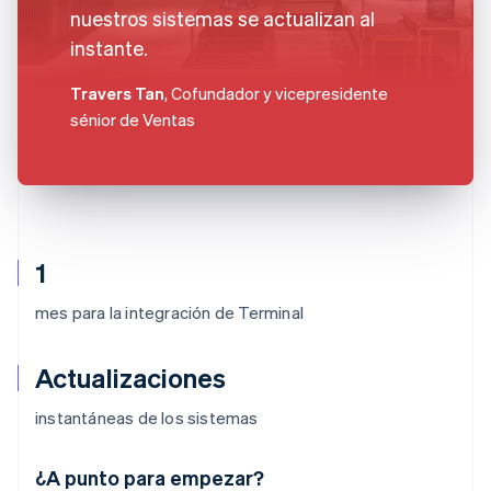
nuestros sistemas se actualizan al
instante.
Travers Tan
, Cofundador y vicepresidente
sénior de Ventas
1
mes para la integración de Terminal
Actualizaciones
instantáneas de los sistemas
Alemania
¿A punto para empezar?
Deutsch
English