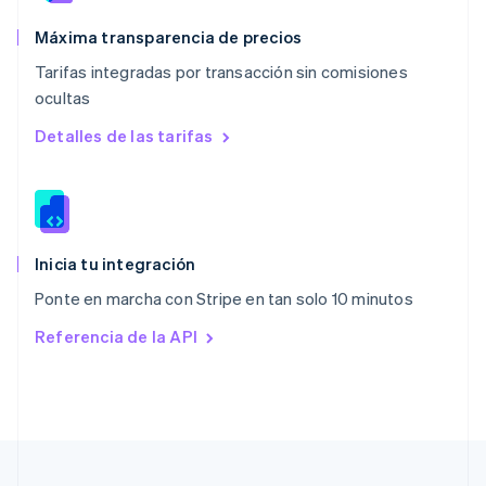
Nueva Zelanda
English
Máxima transparencia de precios
Países Bajos
Tarifas integradas por transacción sin comisiones
Nederlands
English
ocultas
Polonia
English
Detalles de las tarifas
Portugal
Português
English
RAE de Hong Kong, China
English
简体中文
Reino Unido
English
Inicia tu integración
República Checa
Ponte en marcha con Stripe en tan solo 10 minutos
English
Rumanía
Referencia de la API
English
Singapur
English
简体中文
Suecia
Svenska
English
Suiza
Deutsch
Français
Italiano
English