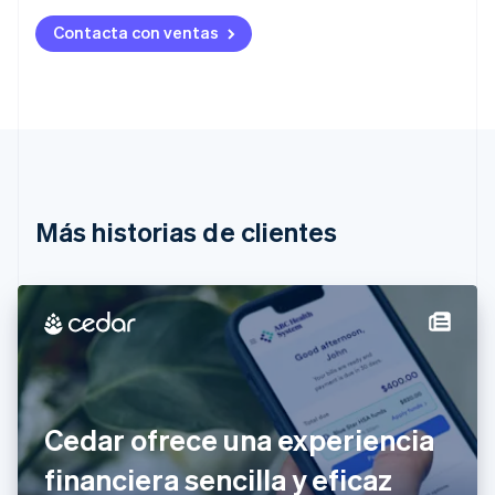
Australia
Contacta con ventas
English
Austria
Deutsch
English
Bélgica
Nederlands
Français
Deutsch
English
Brasil
Português
English
Bulgaria
English
Más historias de clientes
Canadá
English
Français
China continental
简体中文
English
Chipre
English
Croacia
English
Italiano
Dinamarca
Cedar ofrece una experiencia
English
Emiratos Árabes Unidos
financiera sencilla y eficaz
English