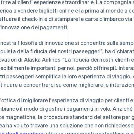
ffrire ai clienti esperienze straordinarie. La compagnia 
rica a vendere biglietti online e la prima al mondo a c
ettuare il check-in e di stampare le carte d'imbarco via
l'innovazione dei pagamenti.
 nostra filosofia di innovazione si concentra sulla sempl
quista della fiducia dei nostri passeggeri", ha dichiara
ovation di Alaska Airlines. "La fiducia dei nostri clienti e
redibilmente importanti per noi, perciò offrire più intera
tri passeggeri semplifica la loro esperienza di viaggio
tinuare a concentrarci su come migliorare le interazioni
l'ottica di migliorare l'esperienza di viaggio per clienti 
biando il modo di gestire i pagamenti in volo. Anziché aff
te magnetiche, la procedura standard del settore per gl
ea ha voluto trovare una soluzione che non richiedess
à degli americani
utilizza i pagamenti contactless
e p