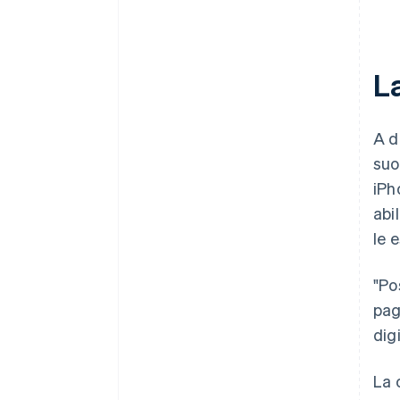
L
A d
suo
iPh
abi
le 
"Po
pag
dig
La 