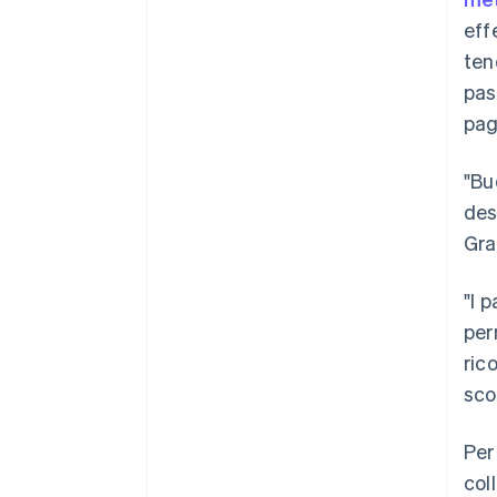
eff
ten
pas
pag
"Bu
des
Gra
"I 
per
ric
sco
Per
col