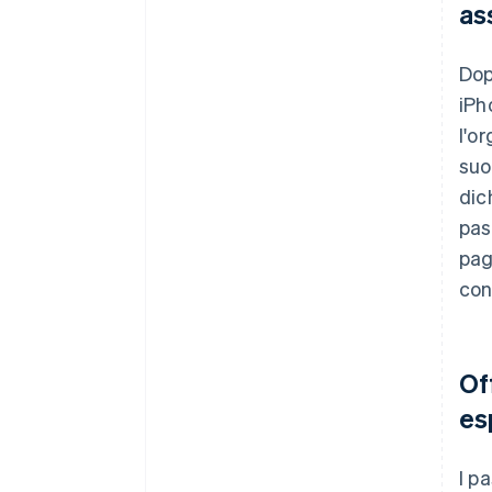
ass
Dop
iPh
l'o
suoi
dic
pas
pag
con
Of
es
I p