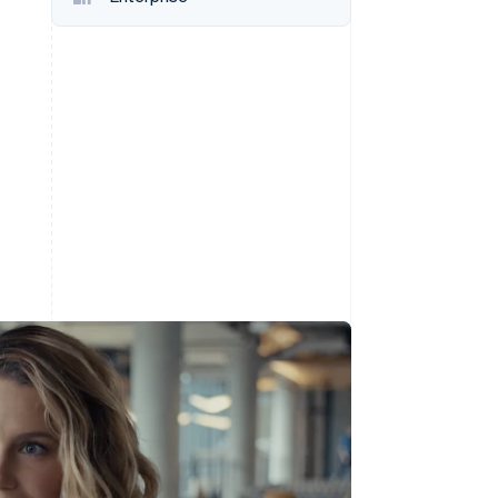
Stripe Sessions 2026
Scopri come Stripe sta
costruendo
l'infrastruttura
economica per l'IA.
Guarda ora