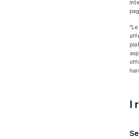
int
pag
"Le
aff
pia
asp
off
har
I 
Se