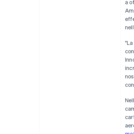
a o
Ame
eff
nel
"La
con
Inn
inc
nos
con
Nel
cam
car
aer
met