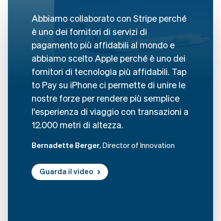
Abbiamo collaborato con Stripe perché
Australia
English
è uno dei fornitori di servizi di
Austria
pagamento più affidabili al mondo e
Deutsch
English
abbiamo scelto Apple perché è uno dei
Belgio
Nederlands
Français
Deutsch
English
fornitori di tecnologia più affidabili. Tap
Brasile
to Pay su iPhone ci permette di unire le
Português
English
nostre forze per rendere più semplice
Bulgaria
English
l'esperienza di viaggio con transazioni a
Canada
12.000 metri di altezza.
English
Français
Cina continentale
Bernadette Berger
, Director of Innovation
简体中文
English
Cipro
English
Guarda il video
Croazia
English
Italiano
Danimarca
English
Emirati Arabi Uniti