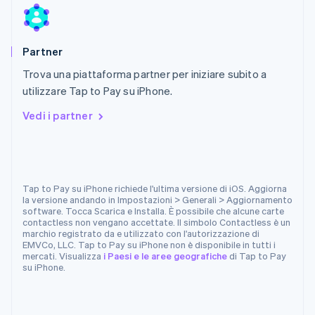
Português
English
RAS di Hong Kong, Cina
English
简体中文
Regno Unito
Partner
English
Trova una piattaforma partner per iniziare subito a
Repubblica Ceca
utilizzare Tap to Pay su iPhone.
English
Romania
Vedi i partner
English
Singapore
English
简体中文
Slovacchia
English
Tap to Pay su iPhone richiede l'ultima versione di iOS. Aggiorna
Slovenia
la versione andando in Impostazioni > Generali > Aggiornamento
software. Tocca Scarica e Installa. È possibile che alcune carte
English
Italiano
contactless non vengano accettate. Il simbolo Contactless è un
Spagna
marchio registrato da e utilizzato con l'autorizzazione di
Español
English
EMVCo, LLC. Tap to Pay su iPhone non è disponibile in tutti i
Stati Uniti
mercati. Visualizza
i Paesi e le aree geografiche
di Tap to Pay
su iPhone.
English
Español
简体中文
Svezia
Svenska
English
Svizzera