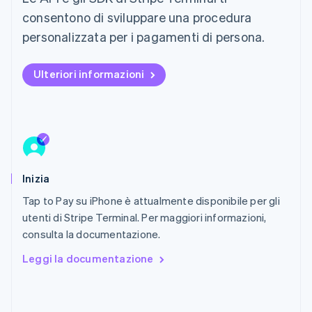
English
consentono di sviluppare una procedura
Liechtenstein
personalizzata per i pagamenti di persona.
Deutsch
English
Lituania
English
Ulteriori informazioni
Lussemburgo
Français
Deutsch
English
Malaysia
English
简体中文
Malta
English
Messico
Inizia
Español
English
Norvegia
Tap to Pay su iPhone è attualmente disponibile per gli
English
utenti di Stripe Terminal. Per maggiori informazioni,
Nuova Zelanda
consulta la documentazione.
English
Paesi Bassi
Leggi la documentazione
Nederlands
English
Polonia
English
Portogallo