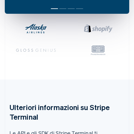
English
Estonia
English
Finlandia
English
Svenska
Francia
Français
English
Germania
Deutsch
English
Giappone
日本語
English
Gibilterra
English
Grecia
English
India
English
Ulteriori informazioni su Stripe
Irlanda
English
Terminal
Italia
Italiano
English
Lettonia
Le API e gli SDK di Stripe Terminal ti