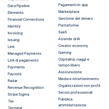
Pagamenti in-app
Data Pipeline
Marketplace
Elements
Gestione del denaro
Financial Connections
Piattaforme
Identity
SaaS
Invoicing
Aziende di IA
Issuing
Creator economy
Link
Gaming
Managed Payments
Ospitalità, viaggi e
Link di pagamento
tempo libero
Payments
Assicurazione
Payouts
Media e intrattenimento
Radar
Organizzazioni non profit
Revenue Recognition
Servizi professionali
Stripe Sigma
Pubblica
Tax
amministrazione
Terminal