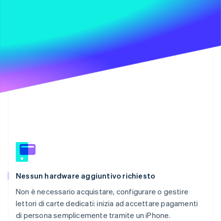
Scopri cosa ti aspetta
Radar
Ecosistema
Prevenzione delle frodi
Partner
Atlas
Stripe App Marketplace
Costituzione di start-up
Climate
Rimozione del carbonio
Identity
Verifica online dell'identità
Stripe Sessions 2026
Scopri come Stripe sta costruendo l'infrastruttura economi
Nessun hardware aggiuntivo richiesto
Guarda ora
Non è necessario acquistare, configurare o gestire
lettori di carte dedicati: inizia ad accettare pagamenti
di persona semplicemente tramite un iPhone.