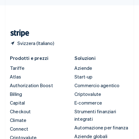
Deutsch
Français
Italiano
English
Thailandia
ไทย
English
Ungheria
English
Svizzera (Italiano)
Prodotti e prezzi
Soluzioni
Tariffe
Aziende
Atlas
Start-up
Authorization Boost
Commercio agentico
Billing
Criptovalute
Capital
E-commerce
Checkout
Strumenti finanziari
integrati
Climate
Automazione per finanza
Connect
Aziende globali
Criptovalute