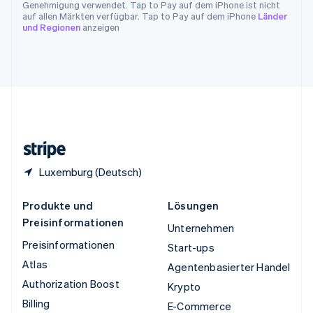
Genehmigung verwendet. Tap to Pay auf dem iPhone ist nicht
Ungarn
auf allen Märkten verfügbar. Tap to Pay auf dem iPhone
Länder
und Regionen
anzeigen
English
Vereinigte Arabische Emirate
English
Vereinigte Staaten
English
Español
简体中文
Vereinigtes Königreich
English
Zypern
English
Luxemburg (Deutsch)
Produkte und
Lösungen
Preisinformationen
Unternehmen
Preisinformationen
Start-ups
Atlas
Agentenbasierter Handel
Authorization Boost
Krypto
Billing
E-Commerce