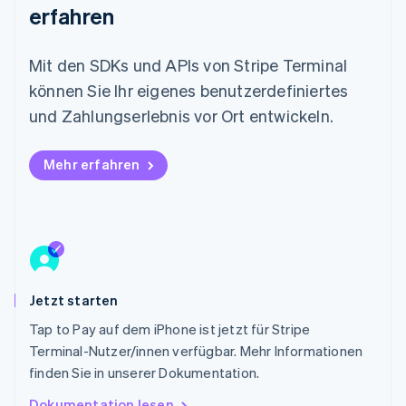
erfahren
Deutsch
English
Litauen
English
Mit den SDKs und APIs von Stripe Terminal
Luxemburg
Français
Deutsch
English
können Sie Ihr eigenes benutzerdefiniertes
Malaysia
und Zahlungserlebnis vor Ort entwickeln.
English
简体中文
Malta
English
Mehr erfahren
Mexiko
Español
English
Neuseeland
English
Niederlande
Nederlands
English
Norwegen
Jetzt starten
English
Österreich
Tap to Pay auf dem iPhone ist jetzt für Stripe
Deutsch
English
Terminal-­Nutzer/innen verfügbar. Mehr Informationen
Polen
finden Sie in unserer Dokumentation.
English
Portugal
Dokumentation lesen