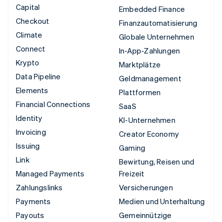
Capital
Embedded Finance
Checkout
Finanzautomatisierung
Climate
Globale Unternehmen
Connect
In-App-Zahlungen
Krypto
Marktplätze
Data Pipeline
Geldmanagement
Elements
Plattformen
Financial Connections
SaaS
Identity
KI-Unternehmen
Invoicing
Creator Economy
Issuing
Gaming
Link
Bewirtung, Reisen und
Managed Payments
Freizeit
Zahlungslinks
Versicherungen
Payments
Medien und Unterhaltung
Payouts
Gemeinnützige