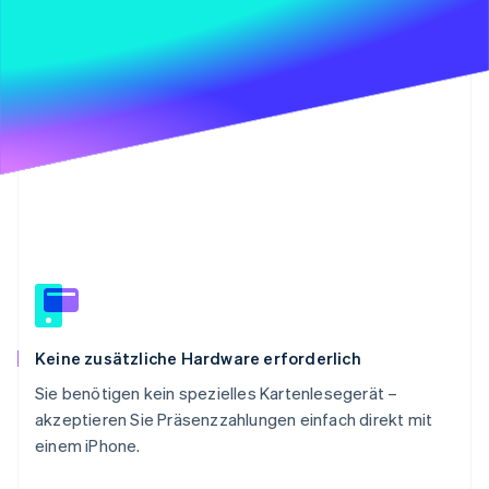
Betrugsprävention
Ecosystem
Atlas
Start-up-Gründung
Partner
Stripe App-Marktplatz
Climate
CO₂-Entnahme
Identity
Online-Identitätsprüfung
Stripe-Sessions 2026
Erfahren Sie, wie Stripe Lösungen für die Wirts
Jetzt ansehen
Keine zusätzliche Hardware erforderlich
Sie benötigen kein spezielles Kartenlesegerät –
akzeptieren Sie Präsenzzahlungen einfach direkt mit
einem iPhone.