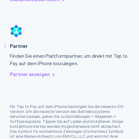
Português
English
Rumänien
English
Schweden
Svenska
English
Schweiz
Deutsch
Français
Italiano
English
Partner
Singapur
English
简体中文
Finden Sie einen Plattformpartner, um direkt mit Tap to
Slowakei
Pay auf dem iPhone loszulegen.
English
Partner anzeigen
Slowenien
English
Italiano
Sonderverwaltungsregion Hongkong,
China
English
简体中文
Für Tap to Pay auf dem iPhone benötigen Sie die neueste iOS-
Spanien
Version. Um die neueste Version des Betriebssystems
Español
English
herunterzuladen, gehen Sie zu Einstellungen > Allgemein >
Thailand
Softwareupdate. Tippen Sie auf Laden und Installieren. Einige
kontaktlose Karten werden möglicherweise nicht akzeptiert.
ไทย
English
Das Symbol für kontaktlose Zahlungen (Contactless Symbol)
Tschechische Republik
ist eine Marke im Besitz von EMVCo, LLC und wird mit ihrer
English