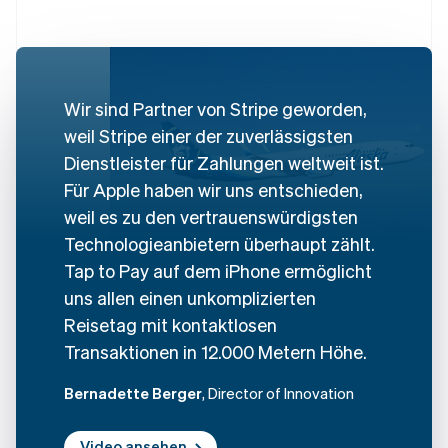
Wir sind Partner von Stripe geworden,
Australien
weil Stripe einer der zuverlässigsten
English
Dienstleister für Zahlungen weltweit ist.
Belgien
Nederlands
Français
Deutsch
English
Für Apple haben wir uns entschieden,
Brasilien
weil es zu den vertrauenswürdigsten
Português
English
Bulgarien
Technologieanbietern überhaupt zählt.
English
Tap to Pay auf dem iPhone ermöglicht
Dänemark
uns allen einen unkomplizierten
English
Deutschland
Reisetag mit kontaktlosen
Deutsch
English
Transaktionen in 12.000 Metern Höhe.
Estland
English
Bernadette Berger
, Director of Innovation
Festlandchina
简体中文
English
Finnland
Video ansehen