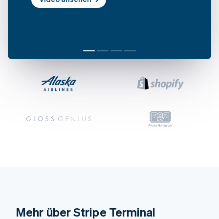
English
Svenska
Frankreich
Français
English
Gibraltar
English
Griechenland
English
Indien
English
Irland
English
Italien
Italiano
English
Japan
日本語
English
Kanada
English
Français
Kroatien
English
Italiano
Lettland
English
Mehr über Stripe Terminal
Liechtenstein