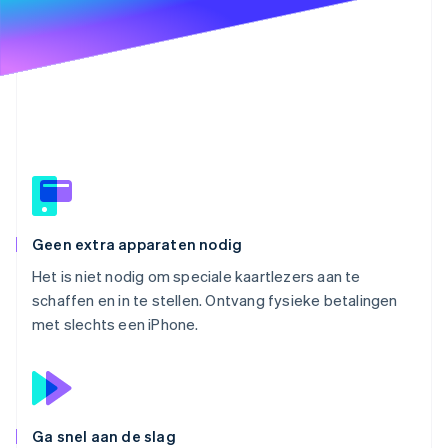
Oprichting van een start-up
Climate
Ecosysteem
CO₂-verwijdering
Partners
Identity
Stripe App Marketplace
Online identiteitsverificatie
Stripe Sessions 2026
Geen extra apparaten nodig
Ontdek hoe Stripe de economische infrastructuu
Nu bekijken
Het is niet nodig om speciale kaartlezers aan te
schaffen en in te stellen. Ontvang fysieke betalingen
met slechts een iPhone.
Ga snel aan de slag