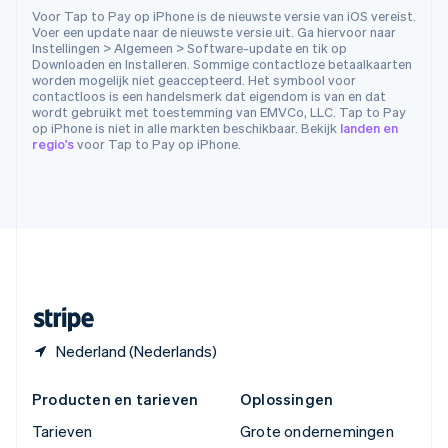
Thailand
Voor Tap to Pay op iPhone is de nieuwste versie van iOS vereist.
ไทย
English
Voer een update naar de nieuwste versie uit. Ga hiervoor naar
Tsjechië
Instellingen > Algemeen > Software-update en tik op
Downloaden en Installeren. Sommige contactloze betaalkaarten
English
worden mogelijk niet geaccepteerd. Het symbool voor
Vasteland van China
contactloos is een handelsmerk dat eigendom is van en dat
简体中文
English
wordt gebruikt met toestemming van EMVCo, LLC. Tap to Pay
Verenigd Koninkrijk
op iPhone is niet in alle markten beschikbaar. Bekijk
landen en
regio's
voor Tap to Pay op iPhone.
English
Verenigde Arabische Emiraten
English
Verenigde Staten
English
Español
简体中文
Zweden
Svenska
English
Zwitserland
Deutsch
Français
Italiano
English
Nederland (Nederlands)
Producten en tarieven
Oplossingen
Tarieven
Grote ondernemingen