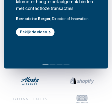
Cyprus
kilometer hoogte betaalgemak bieden
English
met contactloze transacties.
Denemarken
English
Bernadette Berger
, Director of Innovation
Duitsland
Deutsch
English
Estland
Bekijk de video
English
Finland
English
Svenska
Frankrijk
Français
English
Gibraltar
English
Griekenland
English
Hongarije
English
Hongkong SAR, China
English
简体中文
Ierland
English