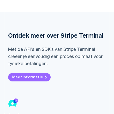
India
English
Italië
Italiano
English
Japan
日本語
English
Kroatië
Ontdek meer over Stripe Terminal
English
Italiano
Letland
English
Met de API's en SDK's van Stripe Terminal
Liechtenstein
creëer je eenvoudig een proces op maat voor
Deutsch
English
Litouwen
fysieke betalingen.
English
Luxemburg
Meer informatie
Français
Deutsch
English
Maleisië
English
简体中文
Malta
English
Mexico
Español
English