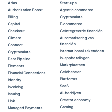
Atlas
Start-ups
Authorization Boost
Agentic commerce
Billing
Cryptovaluta
Capital
E-commerce
Checkout
Geïntegreerde financiën
Climate
Automatisering van
financiën
Connect
Internationaal zakendoen
Cryptovaluta
In-appbetalingen
Data Pipeline
Marktplaatsen
Elements
Geldbeheer
Financial Connections
Platforms
Identity
SaaS
Invoicing
AI-bedrijven
Issuing
Creator economy
Link
Gaming
Managed Payments