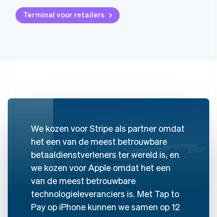
Terminal voor retailers
Australië
We kozen voor Stripe als partner omdat
English
het een van de meest betrouwbare
België
Nederlands
Français
Deutsch
English
betaaldienstverleners ter wereld is, en
Brazilië
we kozen voor Apple omdat het een
Português
English
Bulgarije
van de meest betrouwbare
English
technologieleveranciers is. Met Tap to
Canada
Pay op iPhone kunnen we samen op 12
English
Français