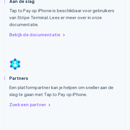
Nederland
Aan de slag
Nederlands
English
Tap to Pay op iPhone is beschikbaar voor gebruikers
Nieuw-Zeeland
van Stripe Terminal. Lees er meer over in onze
English
Noorwegen
documentatie.
English
Bekijk de documentatie
Oostenrijk
Deutsch
English
Polen
English
Portugal
Português
English
Roemenië
English
Partners
Singapore
Een platformpartner kan je helpen om sneller aan de
English
简体中文
Slovenië
slag te gaan met Tap to Pay op iPhone.
English
Italiano
Zoek een partner
Slowakije
English
Spanje
Español
English