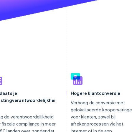
laats je
Hogere klantconversie
astingverantwoordelijkhei
Verhoog de conversie met
gelokaliseerde koopervaring
g de verantwoordelijkheid
voor klanten, zowel bij
 fiscale compliance in meer
afrekenprocessen via het
80 landen over, zonder dat
internet of in de app.