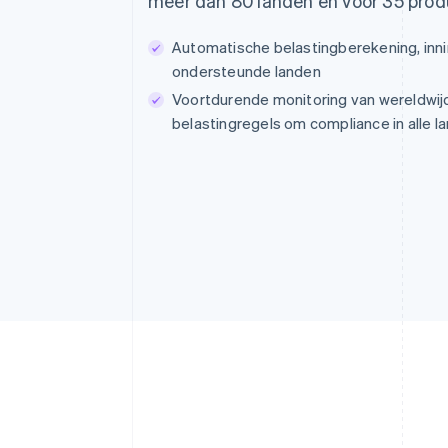
meer dan 80 landen en voor 35 prod
Automatische belastingberekening, inni
ondersteunde landen
Voortdurende monitoring van wereldwijd
belastingregels om compliance in alle 