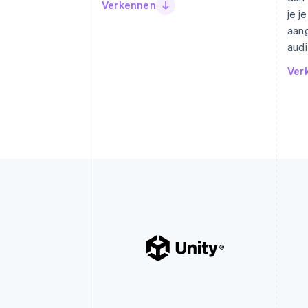
Verkennen
je j
aang
audi
Ver