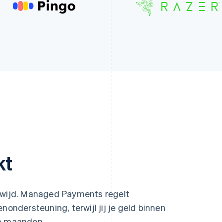
kt
ldwijd. Managed Payments regelt
nondersteuning, terwijl jij je geld binnen
an maanden.