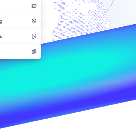
ng
Stripe Sessions 2026
Ontdek hoe Stripe de
s
economische
infrastructuur voor AI
bouwt.
Nu bekijken