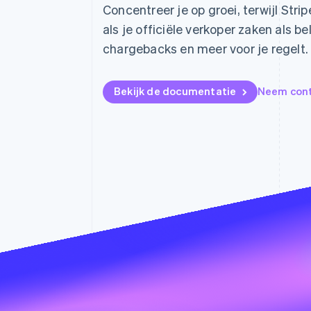
Concentreer je op groei, terwijl St
Link
Versneld afrekenen
als je officiële verkoper zaken als be
Financial Connections
chargebacks en meer voor je regelt.
Data gekoppelde rekeningen
Bekijk de documentatie
Neem cont