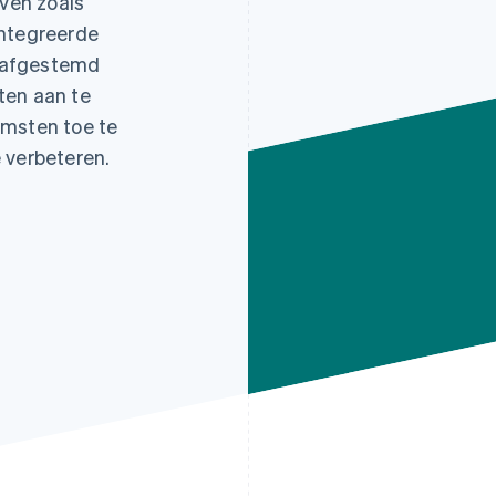
jven zoals
ïntegreerde
n afgestemd
ten aan te
omsten toe te
 verbeteren.
30 
Sa
8 m
Ka
7 m
M&
3 m