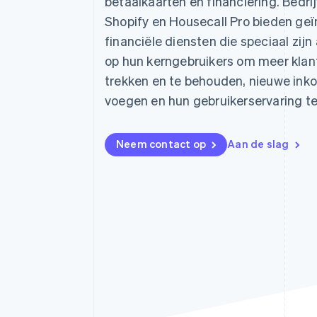
betaalkaarten en financiering. Bedri
Link
Shopify en Housecall Pro bieden ge
Versneld afrekenen
Financial Connections
financiële diensten die speciaal zij
Data gekoppelde rekeningen
op hun kerngebruikers om meer klan
trekken en te behouden, nieuwe ink
voegen en hun gebruikerservaring te
Neem contact op
Aan de slag