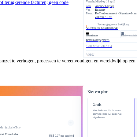
of terugkerende facturen; geen code
Verschuldigd op 19 april
Aan
Andrew Leguay
Van
Roastery
Memo
Koffieabonnement - Signature blen
Zak van 10 oz.
Factuurgegevens bekijken
Selecteer een betaalmethode
Betaalkaart
Bankoverschrij
Betaalkaartgegevens
1234 1234 1234 1234
cyclus van offerte tot inkomsten
MM/JJ
 omzet te verhogen, processen te vereenvoudigen en wereldwijd op één p
Kies een plan:
Gratis
Voor iedereen die de meest
geavanceerde AI-audio wil
uitproberen.
de · inclusief btw
 met Voice Labs
US$ 0,07 per eenheid