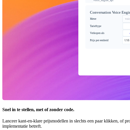
voice_engine_api
Conversation Voice Engi
Meter
voi
Tarieftype
Verkopen als
Prijs per eenheid
US$ 
Snel in te stellen, met of zonder code.
Lanceer kant-en-klare prijsmodellen in slechts een paar klikken, of 
implementatie betreft.