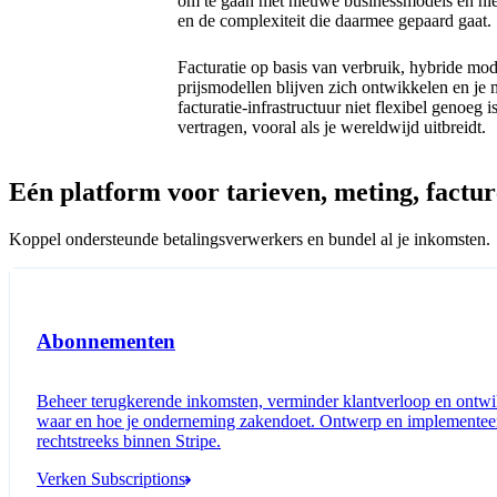
om te gaan met nieuwe businessmodels en ni
en de complexiteit die daarmee gepaard gaat.
Facturatie op basis van verbruik, hybride mode
prijsmodellen blijven zich ontwikkelen en je m
facturatie-infrastructuur niet flexibel genoeg i
vertragen, vooral als je wereldwijd uitbreidt.
Eén platform voor tarieven, meting, factur
Koppel ondersteunde betalingsverwerkers en bundel al je inkomsten.
Abonnementen
Beheer terugkerende inkomsten, verminder klantverloop en ontwikk
waar en hoe je onderneming zakendoet. Ontwerp en implementeer 
rechtstreeks binnen Stripe.
Verken Subscriptions