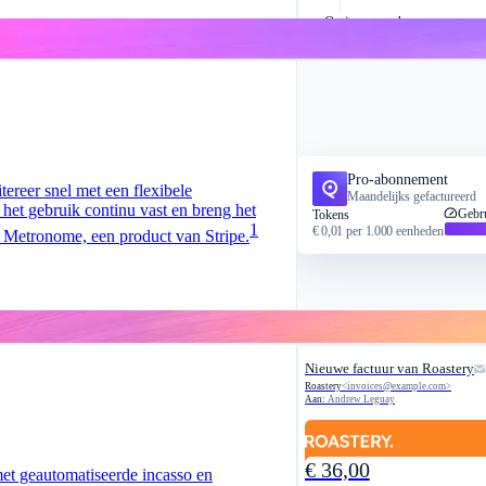
Opties voor abonnementen
Facturatie en incasso
Pro-abonnement
tereer snel met een flexibele
Maandelijks gefactureerd
 het gebruik continu vast en breng het
Gebr
Tokens
1
€ 0,01
per
1.000
eenheden
 Metronome, een product van Stripe.
Nieuwe factuur van Roastery
Roastery
<
invoices@example.com
>
Aan:
Andrew Leguay
€ 36,00
et geautomatiseerde incasso en