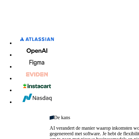
1234 1234 1234 1234
domeinen
1
25
Onbeperkt
MM/JJ
gebruiker
gebruikers
maandelijks
1
5
krediet
CVC
domein
domeinen
1000
10.000
maandelijks
maandelijks
tegoed
tegoed
De kans
AI verandert de manier waarop inkomsten w
gegenereerd met software. Je hebt de flexibili