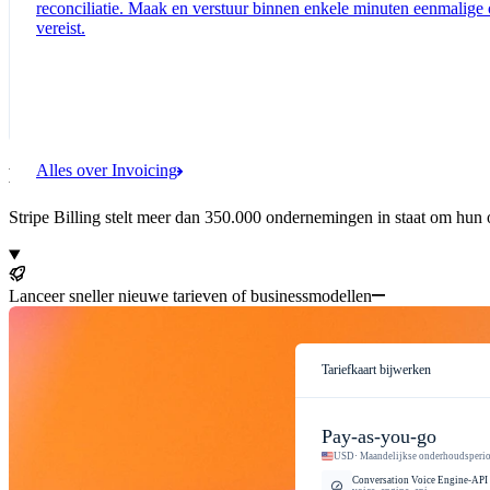
reconciliatie. Maak en verstuur binnen enkele minuten eenmalige 
vereist.
Alles over Invoicing
Een geïntegreerd facturatieplatform voor je complete 
Stripe Billing stelt meer dan 350.000 ondernemingen in staat om hun
Lanceer sneller nieuwe tarieven of businessmodellen
Tariefkaart bijwerken
Pay-as-you-go
USD
· Maandelijkse onderhoudsperio
Conversation Voice Engine-API