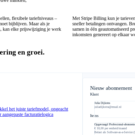
euwe markten,
llen, flexibele tariefniveaus –
Met Stripe Billing kun je tarieve
oet bijblijven. Maar als je
sneller betalingen ontvangen. Br
s, kan elke prijswijziging je werk
samen in één geautomatiseerd pr
inkomsten genereert op elkaar w
ering en groei.
Nieuw abonnement
Klant
Julia Dijkstra
juliadijkstra@email.nl
el het juiste tariefmodel, ongeacht
aangepaste facturatielogica
Items
Opgevraagd Professional-abonnem
€ 18,00 per eenheid/maand
Belast als Software-as-a-Service 