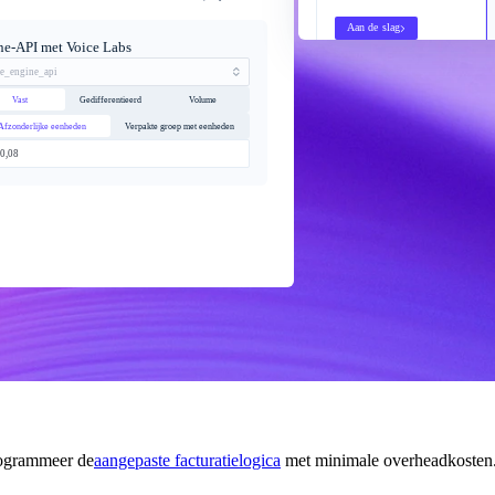
Aan de slag
ne-API met Voice Labs
ce_engine_api
Vast
Gedifferentieerd
Volume
Afzonderlijke eenheden
Verpakte groep met eenheden
0,08
programmeer de
aangepaste facturatielogica
met minimale overheadkosten.