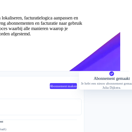
n lokaliseren, facturatielogica aanpassen en
eng abonnementen en facturatie naar gebruik
oces waarbij alle manieren waarop je
orden afgestemd.
Abonnement gemaakt
Je hebt een nieuw abonnement gemaa
Abonnement maken
Julia Dijkstra.
ent
(SaaS)