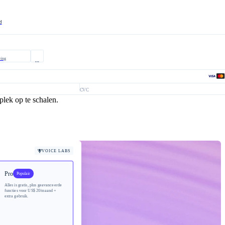
d
ving
CVC
lek op te schalen.
VOICE LABS
Pro
Populair
Alles is gratis, plus geavanceerde
functies voor
US$ 20/maand
+
extra gebruik.