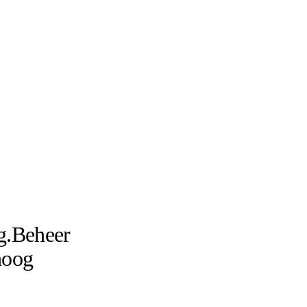
g.
Beheer
hoog