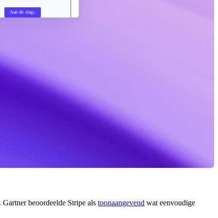
Aan de slag
 Gartner beoordeelde Stripe als
toonaangevend
wat eenvoudige