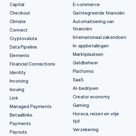
Capital
E-commerce
Checkout
Geïntegreerde financiën
Climate
Automatisering van
financiën
Connect
Internationaal zakendoen
Cryptovaluta
In-appbetalingen
Data Pipeline
Marktplaatsen
Elements
Geldbeheer
Financial Connections
Platforms
Identity
SaaS
Invoicing
AI-bedrijven
Issuing
Creator economy
Link
Gaming
Managed Payments
Horeca, reizen en vrije
Betaallinks
tijd
Payments
Verzekering
Payouts