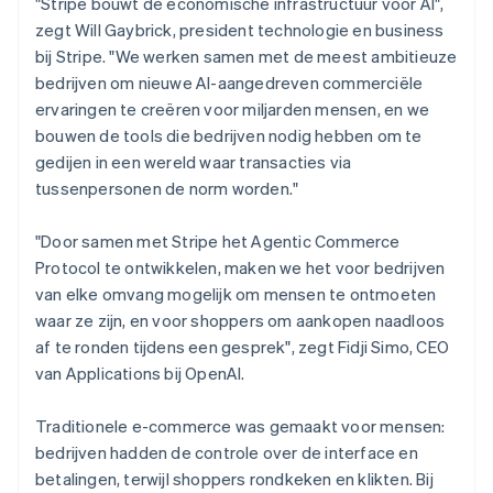
"Stripe bouwt de economische infrastructuur voor AI",
zegt Will Gaybrick, president technologie en business
bij Stripe. "We werken samen met de meest ambitieuze
bedrijven om nieuwe AI-aangedreven commerciële
ervaringen te creëren voor miljarden mensen, en we
bouwen de tools die bedrijven nodig hebben om te
gedijen in een wereld waar transacties via
Australië
tussenpersonen de norm worden."
English
België
"Door samen met Stripe het Agentic Commerce
Nederlands
Français
Deutsch
English
Protocol te ontwikkelen, maken we het voor bedrijven
Brazilië
van elke omvang mogelijk om mensen te ontmoeten
Português
English
Bulgarije
waar ze zijn, en voor shoppers om aankopen naadloos
English
af te ronden tijdens een gesprek", zegt Fidji Simo, CEO
Canada
van Applications bij OpenAI.
English
Français
Cyprus
Traditionele e-commerce was gemaakt voor mensen:
English
Denemarken
bedrijven hadden de controle over de interface en
English
betalingen, terwijl shoppers rondkeken en klikten. Bij