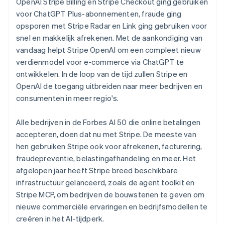
Noorwegen
OpenAI Stripe Billing en Stripe Checkout ging gebruiken
English
voor ChatGPT Plus-abonnementen, fraude ging
Oostenrijk
opsporen met Stripe Radar en Link ging gebruiken voor
Deutsch
English
snel en makkelijk afrekenen. Met de aankondiging van
Polen
vandaag helpt Stripe OpenAI om een compleet nieuw
English
Portugal
verdienmodel voor e-commerce via ChatGPT te
Português
English
ontwikkelen. In de loop van de tijd zullen Stripe en
Roemenië
OpenAI de toegang uitbreiden naar meer bedrijven en
English
consumenten in meer regio's.
Singapore
English
简体中文
Slovenië
Alle bedrijven in de Forbes AI 50 die online betalingen
English
Italiano
accepteren, doen dat nu met Stripe. De meeste van
Slowakije
hen gebruiken Stripe ook voor afrekenen, facturering,
English
fraudepreventie, belastingafhandeling en meer. Het
Spanje
afgelopen jaar heeft Stripe breed beschikbare
Español
English
infrastructuur gelanceerd, zoals de agent toolkit en
Thailand
Stripe MCP, om bedrijven de bouwstenen te geven om
ไทย
English
Tsjechië
nieuwe commerciële ervaringen en bedrijfsmodellen te
English
creëren in het AI-tijdperk.