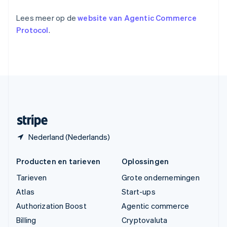
Vasteland van China
简体中文
English
Lees meer op de
website van Agentic Commerce
Verenigd Koninkrijk
Protocol
.
English
Verenigde Arabische Emiraten
English
Verenigde Staten
English
Español
简体中文
Zweden
Svenska
English
Zwitserland
Deutsch
Français
Italiano
English
Nederland (Nederlands)
Producten en tarieven
Oplossingen
Tarieven
Grote ondernemingen
Atlas
Start-ups
Authorization Boost
Agentic commerce
Billing
Cryptovaluta