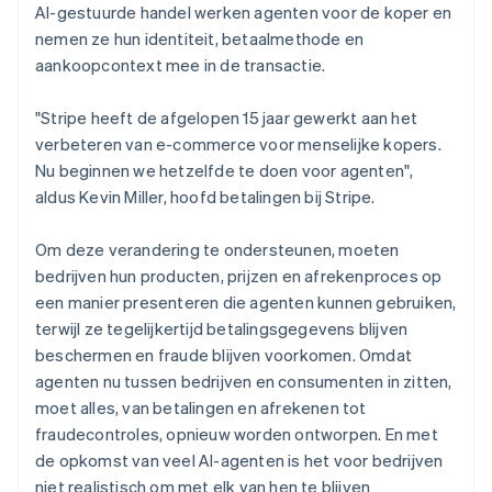
Duitsland
AI-gestuurde handel werken agenten voor de koper en
Deutsch
English
nemen ze hun identiteit, betaalmethode en
Estland
aankoopcontext mee in de transactie.
English
Finland
English
Svenska
"Stripe heeft de afgelopen 15 jaar gewerkt aan het
Frankrijk
verbeteren van e-commerce voor menselijke kopers.
Français
English
Nu beginnen we hetzelfde te doen voor agenten",
Gibraltar
aldus Kevin Miller, hoofd betalingen bij Stripe.
English
Griekenland
Om deze verandering te ondersteunen, moeten
English
Hongarije
bedrijven hun producten, prijzen en afrekenproces op
English
een manier presenteren die agenten kunnen gebruiken,
Hongkong SAR, China
terwijl ze tegelijkertijd betalingsgegevens blijven
English
简体中文
beschermen en fraude blijven voorkomen. Omdat
Ierland
agenten nu tussen bedrijven en consumenten in zitten,
English
India
moet alles, van betalingen en afrekenen tot
English
fraudecontroles, opnieuw worden ontworpen. En met
Italië
de opkomst van veel AI-agenten is het voor bedrijven
Italiano
English
niet realistisch om met elk van hen te blijven