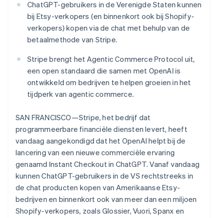
ChatGPT-gebruikers in de Verenigde Staten kunnen
Oprichting van een start-up
bij Etsy-verkopers (en binnenkort ook bij Shopify-
Climate
Ecosysteem
verkopers) kopen via de chat met behulp van de
CO₂-verwijdering
betaalmethode van Stripe.
Partners
Identity
Stripe App Marketplace
Online identiteitsverificatie
Stripe brengt het Agentic Commerce Protocol uit,
een open standaard die samen met OpenAI is
ontwikkeld om bedrijven te helpen groeien in het
tijdperk van agentic commerce.
Stripe Sessions 2026
SAN FRANCISCO—Stripe, het bedrijf dat
Ontdek hoe Stripe de economische infrastructuu
programmeerbare financiële diensten levert, heeft
Nu bekijken
vandaag aangekondigd dat het OpenAI helpt bij de
lancering van een nieuwe commerciële ervaring
genaamd Instant Checkout in ChatGPT. Vanaf vandaag
kunnen ChatGPT-gebruikers in de VS rechtstreeks in
de chat producten kopen van Amerikaanse Etsy-
bedrijven en binnenkort ook van meer dan een miljoen
Shopify-verkopers, zoals Glossier, Vuori, Spanx en