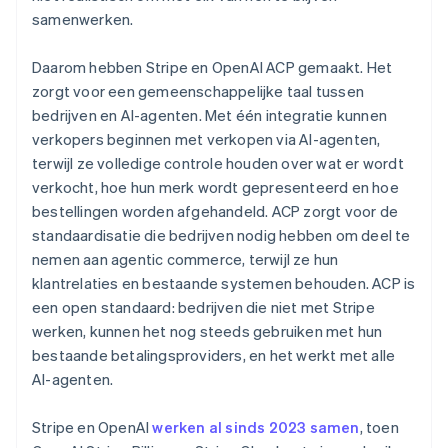
Japan
samenwerken.
日本語
English
Kroatië
English
Italiano
Daarom hebben Stripe en OpenAI ACP gemaakt. Het
Letland
zorgt voor een gemeenschappelijke taal tussen
English
bedrijven en AI-agenten. Met één integratie kunnen
Liechtenstein
verkopers beginnen met verkopen via AI-agenten,
Deutsch
English
Litouwen
terwijl ze volledige controle houden over wat er wordt
English
verkocht, hoe hun merk wordt gepresenteerd en hoe
Luxemburg
bestellingen worden afgehandeld. ACP zorgt voor de
Français
Deutsch
English
standaardisatie die bedrijven nodig hebben om deel te
Maleisië
nemen aan agentic commerce, terwijl ze hun
English
简体中文
klantrelaties en bestaande systemen behouden. ACP is
Malta
een open standaard: bedrijven die niet met Stripe
English
Mexico
werken, kunnen het nog steeds gebruiken met hun
Español
English
bestaande betalingsproviders, en het werkt met alle
Nederland
AI-agenten.
Nederlands
English
Nieuw-Zeeland
Stripe en OpenAI
werken al sinds 2023 samen
, toen
English