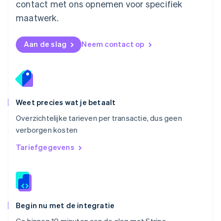
contact met ons opnemen voor specifiek
English
Oostenrijk
maatwerk.
Deutsch
English
Polen
English
Aan de slag
Neem contact op
Portugal
Português
English
Roemenië
English
Singapore
English
简体中文
Weet precies wat je betaalt
Slovenië
Overzichtelijke tarieven per transactie, dus geen
English
Italiano
verborgen kosten
Slowakije
English
Tariefgegevens
Spanje
Español
English
Thailand
ไทย
English
Tsjechië
English
Begin nu met de integratie
Vasteland van China