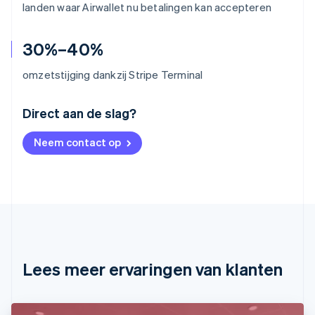
landen waar Airwallet nu betalingen kan accepteren
30%–40%
omzetstijging dankzij Stripe Terminal
Australië
Direct aan de slag?
English
België
Neem contact op
Nederlands
Français
Deutsch
English
Brazilië
Português
English
Bulgarije
English
Canada
English
Français
Cyprus
English
Lees meer ervaringen van klanten
Denemarken
English
Duitsland