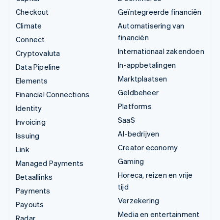
Checkout
Geïntegreerde financiën
Climate
Automatisering van
financiën
Connect
Internationaal zakendoen
Cryptovaluta
In-appbetalingen
Data Pipeline
Marktplaatsen
Elements
Geldbeheer
Financial Connections
Platforms
Identity
SaaS
Invoicing
AI-bedrijven
Issuing
Creator economy
Link
Gaming
Managed Payments
Horeca, reizen en vrije
Betaallinks
tijd
Payments
Verzekering
Payouts
Media en entertainment
Radar