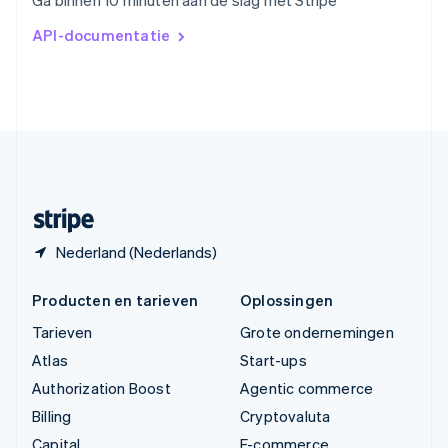
Ga binnen 10 minuten aan de slag met Stripe
简体中文
English
Verenigd Koninkrijk
API-documentatie
English
Verenigde Arabische Emiraten
English
Verenigde Staten
English
Español
简体中文
Zweden
Svenska
English
Zwitserland
Deutsch
Français
Italiano
English
Nederland (Nederlands)
Producten en tarieven
Oplossingen
Tarieven
Grote ondernemingen
Atlas
Start-ups
Authorization Boost
Agentic commerce
Billing
Cryptovaluta
Capital
E-commerce