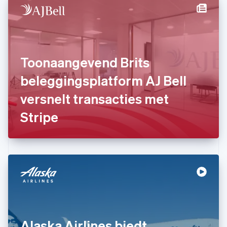
Deutsch
English
Estland
English
Finland
English
Svenska
Frankrijk
Toonaangevend Brits
Français
English
Gibraltar
beleggingsplatform AJ Bell
English
versnelt transacties met
Griekenland
English
Stripe
Hongarije
English
Hongkong SAR, China
English
简体中文
Ierland
English
India
English
Italië
Italiano
English
Japan
Alaska Airlines biedt