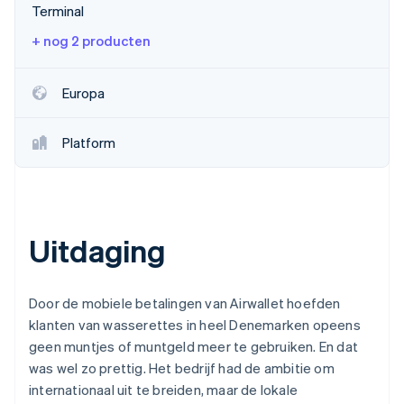
Terminal
Oprichting van een start-up
+ nog 2 producten
Climate
Ecosysteem
CO₂-verwijdering
Partners
Identity
Europa
Stripe App Marketplace
Online identiteitsverificatie
Platform
Stripe Sessions 2026
Ontdek hoe Stripe de economische infrastructuu
Uitdaging
Nu bekijken
Door de mobiele betalingen van Airwallet hoefden
klanten van wasserettes in heel Denemarken opeens
geen muntjes of muntgeld meer te gebruiken. En dat
was wel zo prettig. Het bedrijf had de ambitie om
internationaal uit te breiden, maar de lokale