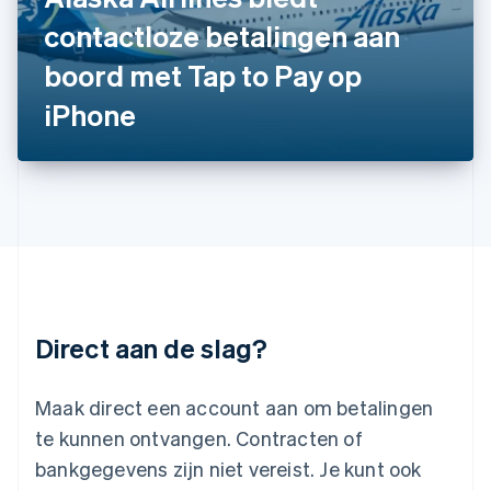
日本語
English
Kroatië
contactloze betalingen aan
English
Italiano
boord met Tap to Pay op
Letland
English
iPhone
Liechtenstein
Deutsch
English
Litouwen
English
Luxemburg
Français
Deutsch
English
Maleisië
English
简体中文
Malta
English
Direct aan de slag?
Mexico
Español
English
Nederland
Maak direct een account aan om betalingen
Nederlands
English
Nieuw-Zeeland
te kunnen ontvangen. Contracten of
English
bankgegevens zijn niet vereist. Je kunt ook
Noorwegen