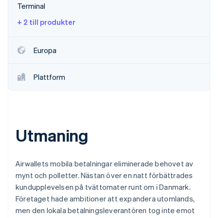
Identitetsverifiering online
Terminal
Partner
Stripe App Marketplace
+ 2 till produkter
Europa
Stripe Sessions 2026
Se hur Stripe bygger den ekonomiska inf
Plattform
Titta nu
Utmaning
Airwallets mobila betalningar eliminerade behovet av
mynt och polletter. Nästan över en natt förbättrades
kundupplevelsen på tvättomater runt om i Danmark.
Företaget hade ambitioner att expandera utomlands,
men den lokala betalningsleverantören tog inte emot