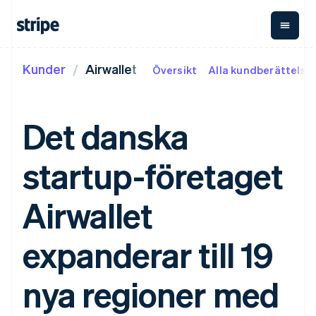
Kunder
Airwallet
Översikt
Alla kundberättelse
Efter fas
Dokumentation
Lär dig
Betalningar
Intäkter
P
Storföretag
Stripe-dokumentation
Blogg
Payments
Billing
G
Startup-företag
Referensmaterial för
Kundberättelser
Det danska
Onlinebetalningar
Återkommande
Ut
API
Guider
Managed Payments
intäkter
tr
Bibliotek och SDK:er
Ansvarig handlarlösning
Metronome
C
Stripe Apps
startup-företaget
Payment links
Användningsbaserad
In
Efter användningsfall
Kodfria betalningar
fakturering
pl
Support
Checkout
Abonnemang
st
O
Agentbaserad handel
Airwallet
Färdiga
Hantering av
k
oc
Guider
Kryptovaluta
Få hjälp
betalningsgränssnitt
I
abonnemang
E-handel
Hanterade
Elements
Invoicing
Integrerad finansiering
Ta emot
supportplaner
expanderar till 19
Flexibla UI-komponenter
Engångs eller
Ekonomiautomatisering
onlinebetalningar
Professionella tjänster
Betalningsmetoder
återkommande
Implementera en
Tillgång till över 125
Tax
Globala företag
förbyggd kassa
nya regioner med
Terminal
Automatisering av
Betalningar i appen
Bygg en plattform eller
Betalningar i fysisk miljö
moms
Marknadsplatser
marknadsplats
Authorization Boost
Revenue
Penninghantering
Hantera abonnemang