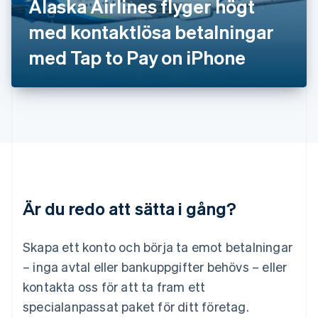
Alaska Airlines flyger högt
Lettland
English
med kontaktlösa betalningar
Liechtenstein
med Tap to Pay on iPhone
Deutsch
English
Litauen
English
Luxemburg
Français
Deutsch
English
Malaysia
English
简体中文
Malta
English
Mexiko
Español
English
Är du redo att sätta i gång?
Nederländerna
Nederlands
English
Norge
Skapa ett konto och börja ta emot betalningar
English
– inga avtal eller bankuppgifter behövs – eller
Nya Zeeland
kontakta oss för att ta fram ett
English
Polen
specialanpassat paket för ditt företag.
English