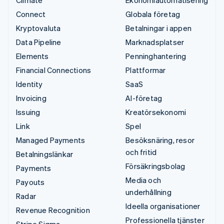
Climate
Ekonomiautomatisering
Connect
Globala företag
Kryptovaluta
Betalningar i appen
Data Pipeline
Marknadsplatser
Elements
Penninghantering
Financial Connections
Plattformar
Identity
SaaS
Invoicing
AI-företag
Issuing
Kreatörsekonomi
Link
Spel
Managed Payments
Besöksnäring, resor
och fritid
Betalningslänkar
Försäkringsbolag
Payments
Media och
Payouts
underhållning
Radar
Ideella organisationer
Revenue Recognition
Professionella tjänster