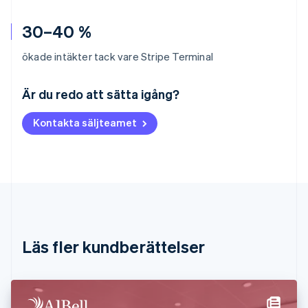
30–40 %
ökade intäkter tack vare Stripe Terminal
Australien
English
Är du redo att sätta igång?
Belgien
Nederlands
Français
Deutsch
English
Kontakta säljteamet
Brasilien
Português
English
Bulgarien
English
Cypern
English
Danmark
English
Estland
Läs fler kundberättelser
English
Fastlandskina
简体中文
English
Finland
English
Svenska