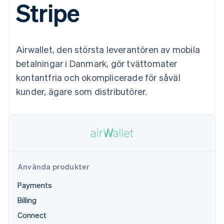
Stripe
Godkännandeoptimeringar
Recognition
Företag
Plattformar
Erbjud
Link
Automatiserad
SaaS
användningsbaserad
Accelererad kassaprocess
redovisning
Produktplan
fakturering
Financial Connections
Stripe Sigma
Sessions årliga
Utfärda stablecoin-
Länkade finanskontodata
Anpassade
konferens
stödda kort
Airwallet, den största leverantören av mobila
rapporter
Karriärer
Tillhandahåll och
Efter bransch
Data Pipeline
Nyhetsrum
hantera tjänster med
betalningar i Danmark, gör tvättomater
Datasynkronisering
Stripe Press
agenter
kontantfria och okomplicerade för såväl
AI-företag
Kreatörsekonomi
kunder, ägare som distributörer.
Spel
Besöksnäring, resor
Kontakt
Mer
Resurser
och fritid
Product roadmap
Försäkringsbolag
Kontakta säljteamet
Se vad som kommer härnäst
Media och
Appintegrationer
Bli partner
underhållning
Kodexempel
Radar
Ideella organisationer
Utvecklarblogg
Bedrägeribekämpning
Professionella tjänster
API-status
Använda produkter
Offentlig sektor
Atlas
Detaljhandel
Bolagsbildning för startups
Payments
Climate
Billing
Koldioxidinfångning
Ecosystem
Connect
Identity