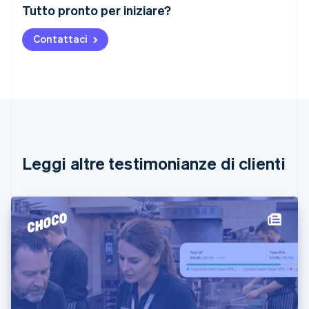
Australia
Tutto pronto per iniziare?
English
Austria
Contattaci
Deutsch
English
Belgio
Nederlands
Français
Deutsch
English
Brasile
Português
English
Bulgaria
English
Canada
English
Français
Leggi altre testimonianze di clienti
Cina continentale
简体中文
English
Cipro
English
Croazia
English
Italiano
Danimarca
English
Emirati Arabi Uniti
English
Estonia