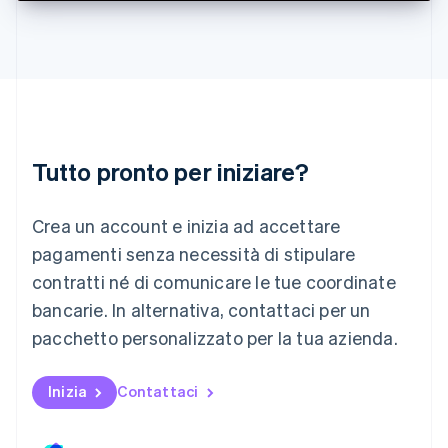
Deutsch
English
Lituania
English
Lussemburgo
Français
Deutsch
English
Malaysia
English
简体中文
Tutto pronto per iniziare?
Malta
English
Messico
Crea un account e inizia ad accettare
Español
English
Norvegia
pagamenti senza necessità di stipulare
English
contratti né di comunicare le tue coordinate
Nuova Zelanda
bancarie. In alternativa, contattaci per un
English
Paesi Bassi
pacchetto personalizzato per la tua azienda.
Nederlands
English
Polonia
English
Inizia
Contattaci
Portogallo
Português
English
RAS di Hong Kong, Cina