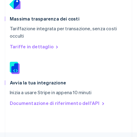
English
简体中文
Regno Unito
English
Massima trasparenza dei costi
Repubblica Ceca
Tariffazione integrata per transazione, senza costi
English
occulti
Romania
English
Tariffe in dettaglio
Singapore
English
简体中文
Slovacchia
English
Slovenia
English
Italiano
Avvia la tua integrazione
Spagna
Inizia a usare Stripe in appena 10 minuti
Español
English
Stati Uniti
Documentazione di riferimento dell'API
English
Español
简体中文
Svezia
Svenska
English
Svizzera
Deutsch
Français
Italiano
English
Thailandia