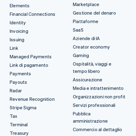
Marketplace
Elements
Gestione del denaro
Financial Connections
Piattaforme
Identity
SaaS
Invoicing
Aziende di IA
Issuing
Creator economy
Link
Gaming
Managed Payments
Ospitalità, viaggi e
Link di pagamento
tempo libero
Payments
Assicurazione
Payouts
Media e intrattenimento
Radar
Organizzazioni non profit
Revenue Recognition
Servizi professionali
Stripe Sigma
Pubblica
Tax
amministrazione
Terminal
Commercio al dettaglio
Treasury