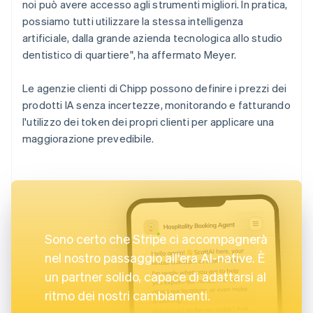
noi può avere accesso agli strumenti migliori. In pratica,
possiamo tutti utilizzare la stessa intelligenza
artificiale, dalla grande azienda tecnologica allo studio
dentistico di quartiere", ha affermato Meyer.
Le agenzie clienti di Chipp possono definire i prezzi dei
prodotti IA senza incertezze, monitorando e fatturando
l'utilizzo dei token dei propri clienti per applicare una
maggiorazione prevedibile.
Sono certo che Stripe ci accompagnerà
nel nostro passaggio all'era AI-native. È
un partner solido, capace di adattarsi al
ritmo dei nostri cambiamenti.