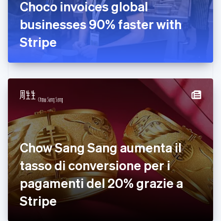
Choco invoices global
English
businesses 90% faster with
Finlandia
English
Svenska
Stripe
Francia
Français
English
Germania
Deutsch
English
Giappone
日本語
English
Gibilterra
English
Grecia
English
India
Chow Sang Sang aumenta il
English
Irlanda
tasso di conversione per i
English
pagamenti del 20% grazie a
Italia
Italiano
English
Stripe
Lettonia
English
Liechtenstein