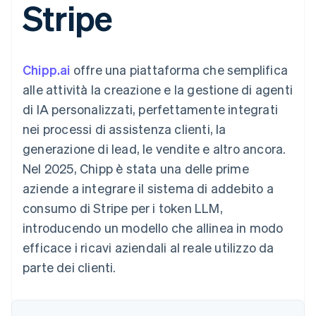
Stripe
utente
Automazione
Gestione del denaro
Gestire gli
flessibile
Metodi di
della contabilità
Roadmap del prodotto
Piattaforme
abbonamenti
pagamento
Stripe Sigma
Conferenza annuale
SaaS
Offrire addebiti in base
Accesso a
Report
Sessions
all'utilizzo
oltre 125
personalizzati
Lavora con noi
Emettere carte
Chipp.ai
offre una piattaforma che semplifica
Terminal
Data Pipeline
Sala stampa
garantite da stablecoin
Pagamenti di
Sincronizzazione
Stripe Press
alle attività la creazione e la gestione di agenti
Per settore
persona
dei dati
Esegui il provisioning e
di IA personalizzati, perfettamente integrati
Authorization
gestisci i servizi con gli
Boost
Aziende di IA
agenti
nei processi di assistenza clienti, la
Accettazione
Creator economy
Recapiti
generazione di lead, le vendite e altro ancora.
ottimizzata
Gaming
Link
Ospitalità, viaggi e
Contattaci
Nel 2025, Chipp è stata una delle prime
Pagamento
tempo libero
Diventa nostro partner
Risorse
Assicurazione
aziende a integrare il sistema di addebito a
accelerato
Media e
Financial
consumo di Stripe per i token LLM,
intrattenimento
Integrazioni app
Connections
Organizzazioni non
Esempi di codice
Conti finanziari
introducendo un modello che allinea in modo
profit
Blog per sviluppatori
collegati
efficace i ricavi aziendali al reale utilizzo da
Servizi professionali
Stato dell'API
Pubblica
parte dei clienti.
amministrazione
Commercio al dettaglio
Altro
Product roadmap