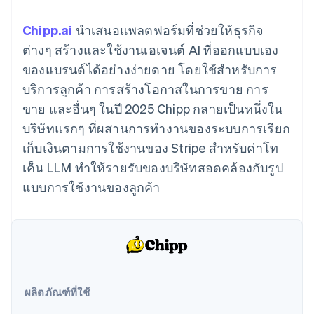
มากกว่า 125
ขายและ VAT
แพลตฟอร์ม
การใช้งาน
รายการ
Authorization
อัตโนมัติ
Revenue
แผนงานผลิตภัณฑ์
SaaS
ออกบัตรที่มีสเตเบิลคอยน์
Chipp.ai
นำเสนอแพลตฟอร์มที่ช่วยให้ธุรกิจ
Boost
Recognition
การประชุมประจำปีแบบ
รองรับอยู่
ยกระดับการ
เซสชัน
ต่างๆ สร้างและใช้งานเอเจนต์ AI ที่ออกแบบเอง
จัดเตรียมและจัดการ
ระบบ
ยอมรับการ
ตำแหน่งงาน
บริการด้วยเอเจนต์
ของแบรนด์ได้อย่างง่ายดาย โดยใช้สำหรับการ
อัตโนมัติ
ชำระเงิน
Link
ห้องข่าว
ตามอุตสาหกรรม
การชำระเงินที่
สำหรับการ
Stripe
Stripe Press
บริการลูกค้า การสร้างโอกาสในการขาย การ
Sigma
รวดเร็วขึ้น
ทำบัญชี
รายงานที่
ขาย และอื่นๆ ในปี 2025 Chipp กลายเป็นหนึ่งใน
บริษัท AI
แหล่งข้อมูล
ออกแบบเอง
แวดวงครีเอเตอร์
บริษัทแรกๆ ที่ผสานการทำงานของระบบการเรียก
Data
เกม
การติดต่อ
Pipeline
เก็บเงินตามการใช้งานของ Stripe สำหรับค่าโท
การบริการ การเดินทาง
การเชื่อมต่อการทำงาน
การซิงค์
และสันทนาการ
แอป
ติดต่อฝ่ายขาย
เค็น LLM ทำให้รายรับของบริษัทสอดคล้องกับรูป
ข้อมูล
ประกันภัย
ตัวอย่างโค้ด
สมัครเป็นพาร์ทเนอร์
สื่อและความบันเทิง
บล็อกของนักพัฒนา
แบบการใช้งานของลูกค้า
องค์กรไม่แสวงผลกำไร
สถานะ API
บริการเฉพาะทาง
ภาครัฐ
เพิ่มเติม
ธุรกิจค้าปลีก
Product roadmap
ดูสิ่งที่กำลังจะมาถึง
Radar
ระบบนิเวศ
การป้องกันการฉ้อโกง
ผลิตภัณฑ์ที่ใช้
Atlas