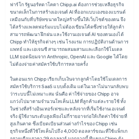
ฟาร์โก รัฐนอร์ทดาโคตา Chipp.ai ต้องการช่วยเหลือธุรกิจ
ขนาดเล็กในการสร้างเอเจนต์ AI ที่ออกแบบเองของแบรนด์
เหมือนกับที่บริษัทขนาดใหญ่สร้างขึ้นให้เว็บไซต์ของตน จึง
ได้สร้างแพลตฟอร์มแบบไม่ต้องเขียนโค้ดซึ่งช่วยให้ลูกค้า
สามารถพัฒนา ฝึกฝน และใช้งานเอเจนต์ AI ของตนเองได้
Chipp ทำให้ธุรกิจต่างๆ เช่น โรงแรม การปฏิบัติงานด้านการ
แพทย์ และเอเจนซี สามารถผสมผสานและเลือกใช้โมเดล
LLM ยอดนิยมจาก Anthropic, OpenAI และ Google ได้โดย
ไม่ต้องจ่ายค่าสมัครใช้บริการหลายครั้ง
ในตอนแรก Chipp เรียกเก็บเงินจากลูกค้าโดยใช้โมเดลการ
สมัครใช้บริการ SaaS แบบดั้งเดิม แต่ในเวลาไม่นานกลับพบ
ว่าระบบนี้ไม่เหมาะสม นั่นคือ ค่าใช้จ่ายของ Chipp อาจ
แกว่งไปมาตามจำนวนโทเค็น LLM ที่ลูกค้าแต่ละรายใช้ ทั้ง
ในช่วงที่สร้างอินเทอร์เฟซและหลังจากที่เริ่มใช้งานเอเจนต์
จริง ผู้ใช้งานระดับสูงเพียงไม่กี่รายอาจก่อให้เกิดค่าใช้จ่ายที่
สูงเกินคาด ซึ่งเบียดเบียนส่วนต่างกำไรของ Chipp เช่น
ธุรกิจหนึ่งที่ใช้โทเค็นไปถึง 4,000 ดอลลาร์ขณะที่ใช้แพ็กเก
จรายเดือนราคา 29 ดอลลาร์ นอกจากนี้ ทีมของ Chipp ยัง