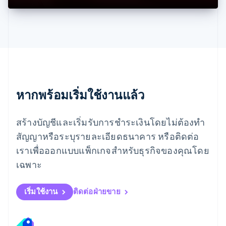
English
เยอรมนี
Deutsch
English
โรมาเนีย
English
ลักเซมเบิร์ก
Français
Deutsch
English
ลัตเวีย
English
หากพร้อมเริ่มใช้งานแล้ว
ลิกเตนสไตน์
Deutsch
English
ลิทัวเนีย
สร้างบัญชีและเริ่มรับการชำระเงินโดยไม่ต้องทำ
English
สัญญาหรือระบุรายละเอียดธนาคาร หรือติดต่อ
สเปน
เราเพื่อออกแบบแพ็กเกจสำหรับธุรกิจของคุณโดย
Español
English
สโลวาเกีย
เฉพาะ
English
สโลวีเนีย
English
Italiano
เริ่มใช้งาน
ติดต่อฝ่ายขาย
สวิตเซอร์แลนด์
Deutsch
Français
Italiano
English
สวีเดน