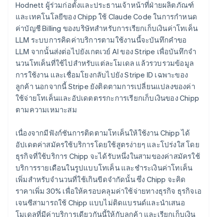
Hodnett ผู้ร่วมก่อตั้งและประธานเจ้าหน้าที่ฝ่ายผลิตภัณฑ์
และเทคโนโลยีของ Chipp ใช้ Claude Code ในการกำหนด
ค่าบัญชี Billing ของบริษัทสำหรับการเรียกเก็บเงินค่าโทเค็น
LLM ระบบการคิดค่าบริการตามใช้งานนี้จะบันทึกคำขอ
LLM จากนั้นส่งต่อไปยังเกตเวย์ AI ของ Stripe เพื่อบันทึกจำ
นวนโทเค็นที่ใช้ไปสำหรับแต่ละโมเดล แล้วรวบรวมข้อมูล
การใช้งาน และเชื่อมโยงกลับไปยัง Stripe ID เฉพาะของ
ลูกค้า นอกจากนี้ Stripe ยังติดตามการเปลี่ยนแปลงของค่า
ใช้จ่ายโทเค็นและอัปเดตตรรกะการเรียกเก็บเงินของ Chipp
ตามความเหมาะสม
เนื่องจากมีฟังก์ชันการติดตามโทเค็นให้ใช้งาน Chipp ได้
อัปเดตค่าสมัครใช้บริการโดยใช้สูตรง่ายๆ และโปร่งใส โดย
ธุรกิจที่ใช้บริการ Chipp จะได้รับหนึ่งในสามของค่าสมัครใช้
บริการรายเดือนในรูปแบบโทเค็น และชำระเงินค่าโทเค็น
เพิ่มสำหรับจำนวนที่ใช้เกินขีดจำกัดนั้น ซึ่ง Chipp จะคิด
ราคาเพิ่ม 30% เพื่อให้ครอบคลุมค่าใช้จ่ายทางธุรกิจ ธุรกิจเอ
เจนซีสามารถใช้ Chipp แบบไม่ติดแบรนด์และนำเสนอ
โมเดลที่มีค่าบริการเดียวกันนี้ให้กับลูกค้า และเรียกเก็บเงิน