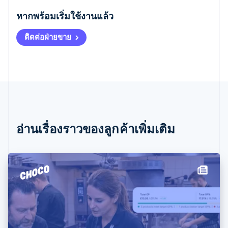
English
หากพร้อมเริ่มใช้งานแล้ว
เขตบริหารพิเศษฮ่องกง ประเทศจีน
English
简体中文
ติดต่อฝ่ายขาย
แคนาดา
English
Français
โครเอเชีย
English
Italiano
จีนแผ่นดินใหญ่
简体中文
English
ไซปรัส
English
ญี่ปุ่น
อ่านเรื่องราวของลูกค้าเพิ่มเติม
日本語
English
เดนมาร์ก
English
ไทย
ไทย
English
นอร์เวย์
English
นิวซีแลนด์
English
เนเธอร์แลนด์