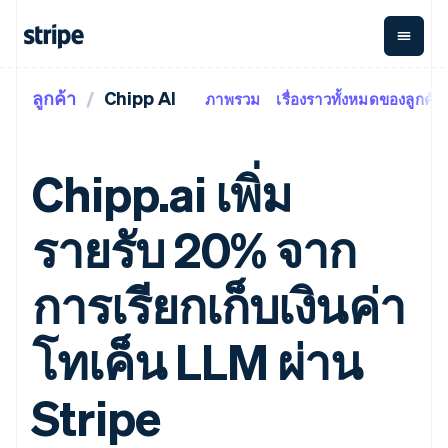
ลูกค้า
Chipp AI
ภาพรวม
เรื่องราวทั้งหมดของลูกค้า
ตามขั้น
เอกสารประกอบ
เรียนรู้
การชำระเงิน
รายรับ
การ
แพลตฟอ
จัดการ
และ
องค์กร
Stripe Docs
บล็อก
เงิน
มาร์เก็ต
Payments
Billing
ธุรกิจสตาร์ทอัพ
ข้อมูลอ้างอิงเกี่ยวกับ API
เรื่องราวจากลูกค้า
Chipp.ai เพิ่ม
การชำระเงิน
รายรับตาม
เพลส
ไลบรารีและ SDK
คู่มือ
ออนไลน์
แบบแผนล่วง
Stripe Apps
Global
Payment links
หน้า
Metronome
Payouts
Conne
รายรับ 20% จาก
การชำร
ตามกรณีใช้งาน
การชำระเงิน
การเรียกเก็บ
เบิกจ่าย
เงินสำห
การสนับสนุน
แบบไม่ต้อง
เงินตามการ
ให้กับ
แพลตฟอ
คู่มือ
การค้าแบบใช้เอเจนต์
การเรียกเก็บเงินค่า
เขียนโค้ด
Checkout
ใช้งาน
การชำระเงิน
บุคคลที่
อีคอมเมิร์ซ
รับการสนับสนุน
UI การชำระ
ตามรอบบิล
สาม
บริการทางการเงินที่ผสาน
รับการชำระเงินออนไลน์
แพ็กเกจการสนับสนุนที่ได้
การจัดการ
เงินสำเร็จรูป
รวมในตัว
ติดตั้งใช้งานการชำระเงิน
รับการจัดการ
โทเค็น LLM ผ่าน
การชำระเงิน
Elements
การทำงานอัตโนมัติด้าน
สำเร็จรูป
บริการเฉพาะทาง
องค์ประกอบ UI
ตามรอบบิล
Invoicing
การเงิน
สร้างแพลตฟอร์มหรือ
ครั้งเดียวหรือ
ที่ยืดหยุ่น
ธุรกิจทั่วโลก
มาร์เก็ตเพลส
Stripe
ตามแบบแผน
วิธีการชำระ
การชำระเงินในแอป
จัดการการชำระเงินตาม
เงิน
ล่วงหน้า
Tax
มาร์เก็ตเพลส
รอบบิล
เข้าถึงได้
คิดภาษีการ
บริษัท
การจัดการเงิน
เสนอการเรียกเก็บเงินตาม