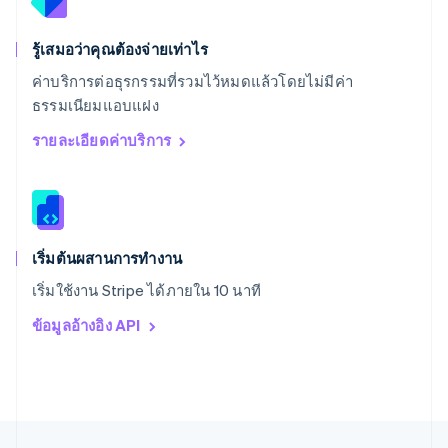
Svenska
English
สหรัฐอเมริกา
English
Español
简体中文
รู้เสมอว่าคุณต้องจ่ายเท่าไร
สหรัฐอาหรับเอมิเรตส์
ค่าบริการต่อธุรกรรมที่รวมไว้หมดแล้วโดยไม่มีค่า
English
ธรรมเนียมแอบแฝง
สหราชอาณาจักร
English
รายละเอียดค่าบริการ
สาธารณรัฐเช็ก
English
สิงคโปร์
English
简体中文
ออสเตรเลีย
English
เริ่มต้นผสานการทำงาน
ออสเตรีย
เริ่มใช้งาน Stripe ได้ภายใน 10 นาที
Deutsch
English
อิตาลี
ข้อมูลอ้างอิง API
Italiano
English
อินเดีย
English
เอสโตเนีย
English
ไอร์แลนด์