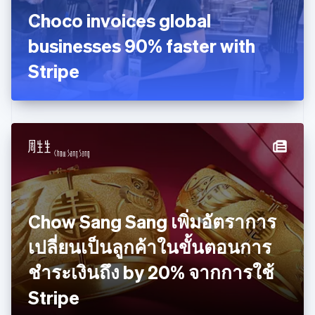
Nederlands
English
Choco invoices global
บราซิล
Português
English
businesses 90% faster with
บัลแกเรีย
Stripe
English
เบลเยียม
Nederlands
Français
Deutsch
English
โปรตุเกส
Português
English
โปแลนด์
English
ฝรั่งเศส
Français
English
ฟินแลนด์
English
Svenska
Chow Sang Sang เพิ่มอัตราการ
มอลตา
English
เปลี่ยนเป็นลูกค้าในขั้นตอนการ
มาเลเซีย
English
简体中文
ชำระเงินถึง by 20% จากการใช้
เม็กซิโก
Stripe
Español
English
ยิบรอลตาร์