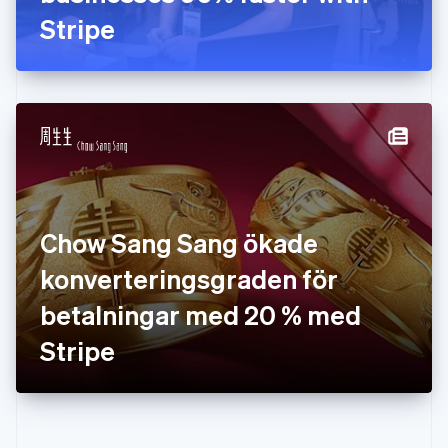
Hongkong SAR, Kina
Stripe
English
简体中文
Indien
English
Irland
English
Italien
Italiano
English
Japan
日本語
English
Kanada
English
Français
Chow Sang Sang ökade
Kroatien
English
Italiano
konverteringsgraden för
Lettland
English
betalningar med 20 % med
Liechtenstein
Stripe
Deutsch
English
Litauen
English
Luxemburg
Français
Deutsch
English