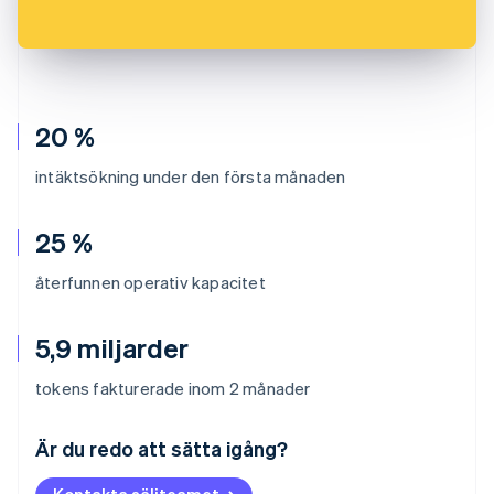
20 %
intäktsökning under den första månaden
25 %
återfunnen operativ kapacitet
5,9 miljarder
tokens fakturerade inom 2 månader
Australien
English
Är du redo att sätta igång?
Belgien
Nederlands
Français
Deutsch
English
Kontakta säljteamet