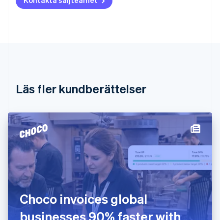
Brasilien
Português
English
Bulgarien
English
Cypern
English
Danmark
English
Estland
Läs fler kundberättelser
English
Fastlandskina
简体中文
English
Finland
English
Svenska
Frankrike
Français
English
Förenade Arabemiraten
English
Gibraltar
English
Choco invoices global
Grekland
English
businesses 90% faster with