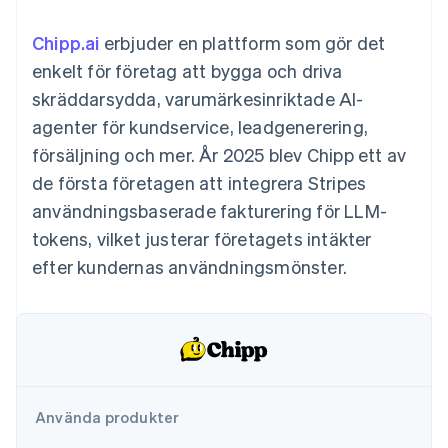
Godkännandeoptimeringar
Recognition
Företag
Plattformar
Erbjud
Link
Automatiserad
SaaS
användningsbaserad
Chipp.ai
Accelererad kassaprocess
erbjuder en plattform som gör det
redovisning
Produktplan
fakturering
Financial Connections
Stripe Sigma
Sessions årliga
enkelt för företag att bygga och driva
Utfärda stablecoin-
Länkade finanskontodata
Anpassade
konferens
stödda kort
skräddarsydda, varumärkesinriktade AI-
rapporter
Karriärer
Tillhandahåll och
Efter bransch
Data Pipeline
Nyhetsrum
hantera tjänster med
agenter för kundservice, leadgenerering,
Datasynkronisering
Stripe Press
agenter
försäljning och mer. År 2025 blev Chipp ett av
AI-företag
Kreatörsekonomi
de första företagen att integrera Stripes
Spel
användningsbaserade fakturering för LLM-
Besöksnäring, resor
Kontakt
Mer
Resurser
och fritid
tokens, vilket justerar företagets intäkter
Product roadmap
Försäkringsbolag
Kontakta säljteamet
Se vad som kommer härnäst
Media och
Appintegrationer
efter kundernas användningsmönster.
Bli partner
underhållning
Kodexempel
Radar
Ideella organisationer
Utvecklarblogg
Bedrägeribekämpning
Professionella tjänster
API-status
Offentlig sektor
Atlas
Detaljhandel
Bolagsbildning för startups
Climate
Koldioxidinfångning
Använda produkter
Ecosystem
Identity