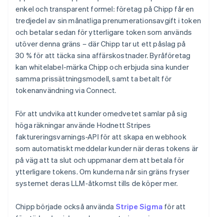
enkel och transparent formel: företag på Chipp får en
tredjedel av sin månatliga prenumerationsavgift i token
och betalar sedan för ytterligare token som används
utöver denna gräns – där Chipp tar ut ett påslag på
30 % för att täcka sina affärskostnader. Byråföretag
kan whitelabel-märka Chipp och erbjuda sina kunder
samma prissättningsmodell, samt ta betalt för
tokenanvändning via Connect.
För att undvika att kunder omedvetet samlar på sig
höga räkningar använde Hodnett Stripes
faktureringsvarnings-API för att skapa en webhook
som automatiskt meddelar kunder när deras tokens är
på väg att ta slut och uppmanar dem att betala för
ytterligare tokens. Om kunderna når sin gräns fryser
systemet deras LLM-åtkomst tills de köper mer.
Chipp började också använda
Stripe Sigma
för att