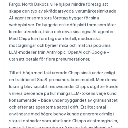
Fargo, North Dakota, ville hjälpa mindre företag att
skapa den typ av skräddarsydda, varumärkesinriktade
AI-agenter som stora företag bygger för sina
webbplatser. De byggde en kodfri plattform som låter
kunder utveckla, träna och driva sina egna AI-agenter.
Med Chipp kan företag som hotell, medicinska
mottagningar och byråer mixa och matcha populära
LLM-modeller från Anthropic, OpenAI och Google –
utan att betala för flera prenumerationer.
Till att börja med fakturerade Chipp sina kunder enligt
en traditionell SaaS-prenumerationsmodell. Men denna
lösning blev snabbt missvisande: Chipps utgifter kunde
variera beroende på hur många LLM-tokens varje kund
konsumerade – både under byggandet av gränssnittet
och efter att agenterna satts i drift. Ett litet antal
användare med högre behov kunde generera orimligt
stora kostnader som urholkade Chipps vinstmarginaler,
som ett företag som drog på sig en tokenräkning på