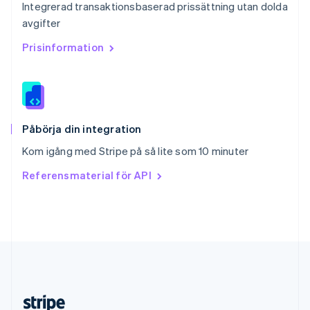
Integrerad transaktionsbaserad prissättning utan dolda
English
avgifter
Slovenien
English
Italiano
Prisinformation
Spanien
Español
English
Storbritannien
English
Sverige
Svenska
English
Påbörja din integration
Thailand
Kom igång med Stripe på så lite som 10 minuter
ไทย
English
Tjeckien
Referensmaterial för API
English
Tyskland
Deutsch
English
Ungern
English
USA
English
Español
简体中文
Österrike
Deutsch
English