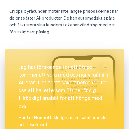
Chipps byråkunder möter inte längre prisosäkerhet när
de prissätter AI-produkter. De kan automatiskt spåra
och fakturera sina kunders tokenanvändning med ett
förutsägbart påslag.
Jag har förtroende för att Stripe
kommer att vara med oss när vi går in i
AI-eran. Det är ett säkert beroende för
oss att ha, eftersom Stripe rör sig
tillräckligt snabbt för att hänga med
oss.
Hunter Hodnett
, Medgrundare samt produkt-
och teknikchef