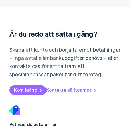
Malaysia
English
简体中文
Malta
English
Mexiko
Español
English
Är du redo att sätta i gång?
Nederländerna
Nederlands
English
Norge
Skapa ett konto och börja ta emot betalningar
English
– inga avtal eller bankuppgifter behövs – eller
Nya Zeeland
kontakta oss för att ta fram ett
English
Polen
specialanpassat paket för ditt företag.
English
Portugal
Português
English
Kom igång
Kontakta säljteamet
Rumänien
English
Schweiz
Deutsch
Français
Italiano
English
Singapore
English
简体中文
Vet vad du betalar för
Slovakien