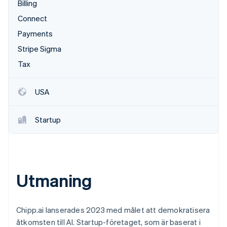
Billing
Identitetsverifiering online
Partner
Connect
Stripe App Marketplace
Payments
Stripe Sigma
Stripe Sessions 2026
Tax
Se hur Stripe bygger den ekonomiska inf
Titta nu
USA
Startup
Utmaning
Chipp.ai lanserades 2023 med målet att demokratisera
åtkomsten till AI. Startup-företaget, som är baserat i