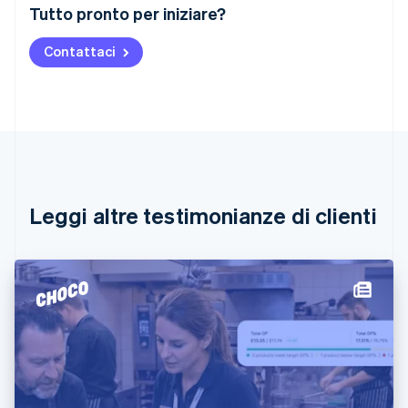
Australia
Tutto pronto per iniziare?
English
Austria
Contattaci
Deutsch
English
Belgio
Nederlands
Français
Deutsch
English
Brasile
Português
English
Bulgaria
English
Canada
English
Français
Leggi altre testimonianze di clienti
Cina continentale
简体中文
English
Cipro
English
Croazia
English
Italiano
Danimarca
English
Emirati Arabi Uniti
English
Estonia