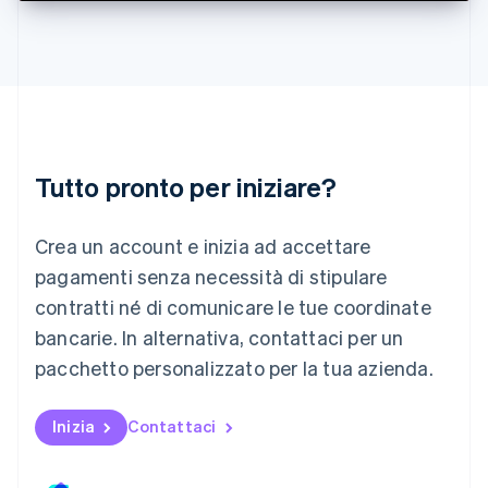
Deutsch
English
Lituania
English
Lussemburgo
Français
Deutsch
English
Malaysia
English
简体中文
Tutto pronto per iniziare?
Malta
English
Messico
Crea un account e inizia ad accettare
Español
English
Norvegia
pagamenti senza necessità di stipulare
English
contratti né di comunicare le tue coordinate
Nuova Zelanda
bancarie. In alternativa, contattaci per un
English
Paesi Bassi
pacchetto personalizzato per la tua azienda.
Nederlands
English
Polonia
English
Inizia
Contattaci
Portogallo
Português
English
RAS di Hong Kong, Cina