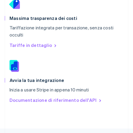
English
简体中文
Regno Unito
English
Massima trasparenza dei costi
Repubblica Ceca
Tariffazione integrata per transazione, senza costi
English
occulti
Romania
English
Tariffe in dettaglio
Singapore
English
简体中文
Slovacchia
English
Slovenia
English
Italiano
Avvia la tua integrazione
Spagna
Inizia a usare Stripe in appena 10 minuti
Español
English
Stati Uniti
Documentazione di riferimento dell'API
English
Español
简体中文
Svezia
Svenska
English
Svizzera
Deutsch
Français
Italiano
English
Thailandia