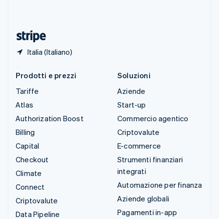
ไทย
English
Ungheria
English
Italia (Italiano)
Prodotti e prezzi
Soluzioni
Tariffe
Aziende
Atlas
Start-up
Authorization Boost
Commercio agentico
Billing
Criptovalute
Capital
E-commerce
Checkout
Strumenti finanziari
integrati
Climate
Automazione per finanza
Connect
Aziende globali
Criptovalute
Pagamenti in-app
Data Pipeline