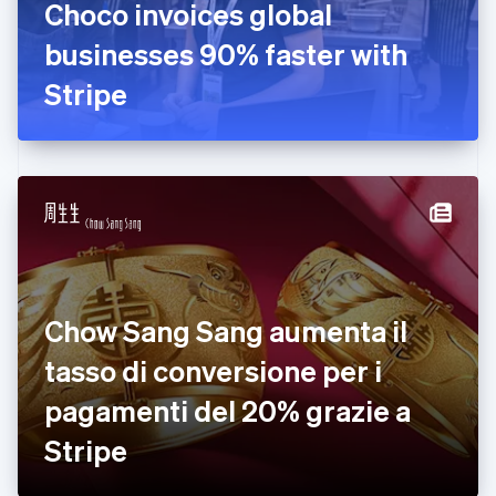
Choco invoices global
English
businesses 90% faster with
Finlandia
English
Svenska
Stripe
Francia
Français
English
Germania
Deutsch
English
Giappone
日本語
English
Gibilterra
English
Grecia
English
India
Chow Sang Sang aumenta il
English
Irlanda
tasso di conversione per i
English
pagamenti del 20% grazie a
Italia
Italiano
English
Stripe
Lettonia
English
Liechtenstein