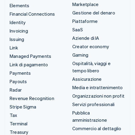
Marketplace
Elements
Gestione del denaro
Financial Connections
Piattaforme
Identity
SaaS
Invoicing
Aziende di IA
Issuing
Creator economy
Link
Gaming
Managed Payments
Ospitalità, viaggi e
Link di pagamento
tempo libero
Payments
Assicurazione
Payouts
Media e intrattenimento
Radar
Organizzazioni non profit
Revenue Recognition
Servizi professionali
Stripe Sigma
Pubblica
Tax
amministrazione
Terminal
Commercio al dettaglio
Treasury