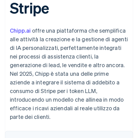
Stripe
utente
Automazione
Gestione del denaro
Gestire gli
flessibile
Metodi di
della contabilità
Roadmap del prodotto
Piattaforme
abbonamenti
pagamento
Stripe Sigma
Conferenza annuale
SaaS
Offrire addebiti in base
Access to 125+
Report
Sessions
all'utilizzo
Terminal
personalizzati
Lavora con noi
Emettere carte
Chipp.ai
Pagamenti di
offre una piattaforma che semplifica
Data Pipeline
Sala stampa
garantite da stablecoin
persona
Sincronizzazione
Stripe Press
alle attività la creazione e la gestione di agenti
Per settore
Authorization
dei dati
Esegui il provisioning e
di IA personalizzati, perfettamente integrati
Boost
gestisci i servizi con gli
Accettazione
Aziende di IA
agenti
nei processi di assistenza clienti, la
ottimizzata
Creator economy
Recapiti
generazione di lead, le vendite e altro ancora.
Link
Gaming
Pagamento
Ospitalità, viaggi e
Contattaci
Nel 2025, Chipp è stata una delle prime
accelerato
tempo libero
Diventa nostro partner
Risorse
Assicurazione
aziende a integrare il sistema di addebito a
Financial
Media e
Connections
consumo di Stripe per i token LLM,
intrattenimento
Integrazioni app
Conti finanziari
Organizzazioni non
Esempi di codice
collegati
introducendo un modello che allinea in modo
profit
Blog per sviluppatori
efficace i ricavi aziendali al reale utilizzo da
Servizi professionali
Stato dell'API
Pubblica
parte dei clienti.
amministrazione
Altro
Commercio al dettaglio
Product roadmap
Scopri cosa ti aspetta