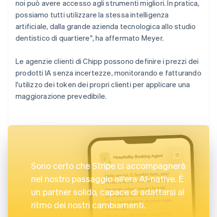
noi può avere accesso agli strumenti migliori. In pratica,
possiamo tutti utilizzare la stessa intelligenza
artificiale, dalla grande azienda tecnologica allo studio
dentistico di quartiere", ha affermato Meyer.
Le agenzie clienti di Chipp possono definire i prezzi dei
prodotti IA senza incertezze, monitorando e fatturando
l'utilizzo dei token dei propri clienti per applicare una
maggiorazione prevedibile.
Sono certo che Stripe ci accompagnerà
nel nostro passaggio all'era AI-native. È
un partner solido, capace di adattarsi al
ritmo dei nostri cambiamenti.