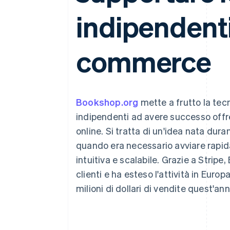
Link
indipendenti 
Pagamento accelerato
Financial Connections
Conti finanziari collegati
commerce
Bookshop.org
mette a frutto la tecno
indipendenti ad avere successo offre
online. Si tratta di un'idea nata dura
quando era necessario avviare rap
intuitiva e scalabile. Grazie a Stripe
clienti e ha esteso l'attività in Europ
milioni di dollari di vendite quest'ann