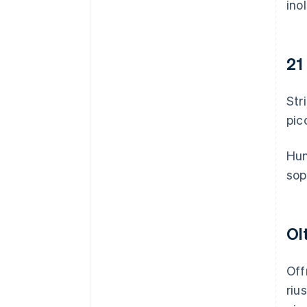
inol
21 
Str
pic
Hun
sop
Olt
Off
riu