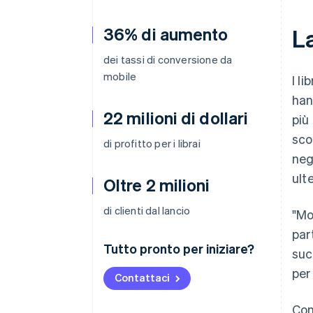
36% di aumento
La
dei tassi di conversione da
mobile
I l
han
22 milioni di dollari
più
sco
di profitto per i librai
neg
ult
Oltre 2 milioni
di clienti dal lancio
"Mo
par
Tutto pronto per iniziare?
suc
per
Contattaci
Con