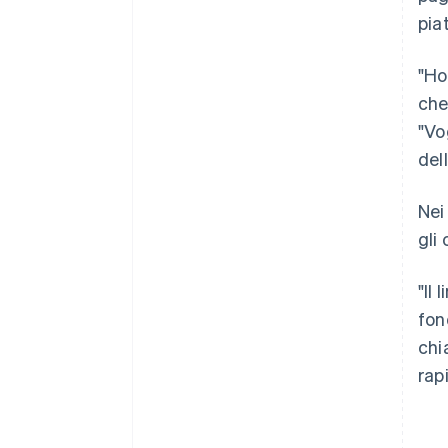
pia
"Ho
che
"Vo
del
Nei
gli 
"Il
fon
chi
rap