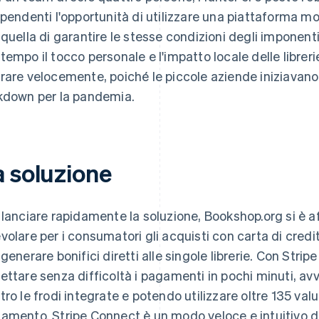
ipendenti l'opportunità di utilizzare una piattaforma 
 quella di garantire le stesse condizioni degli imponenti
tempo il tocco personale e l'impatto locale delle librer
rare velocemente, poiché le piccole aziende iniziavano a
kdown per la pandemia.
a soluzione
 lanciare rapidamente la soluzione, Bookshop.org si è a
volare per i consumatori gli acquisti con carta di credi
 generare bonifici diretti alle singole librerie. Con St
ettare senza difficoltà i pagamenti in pochi minuti, av
tro le frodi integrate e potendo utilizzare oltre 135 val
amento. Stripe Connect è un modo veloce e intuitivo di