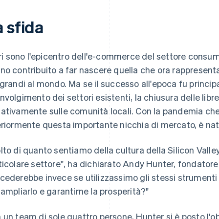
 sfida
ibri sono l'epicentro dell'e-commerce del settore consu
no contribuito a far nascere quella che ora rappresent
 grandi al mondo. Ma se il successo all'epoca fu princi
nvolgimento dei settori esistenti, la chiusura delle libre
ativamente sulle comunità locali. Con la pandemia ch
eriormente questa importante nicchia di mercato, è na
lto di quanto sentiamo della cultura della Silicon Vall
ticolare settore", ha dichiarato Andy Hunter, fondator
cederebbe invece se utilizzassimo gli stessi strumenti
 ampliarlo e garantirne la prosperità?"
 un team di sole quattro persone, Hunter si è posto l'obiet