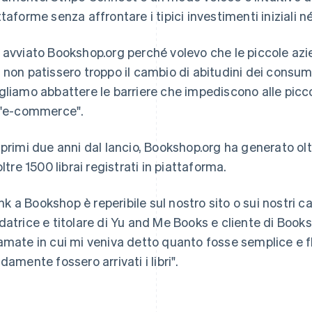
ttaforme senza affrontare i tipici investimenti iniziali n
 avviato Bookshop.org perché volevo che le piccole azi
 non patissero troppo il cambio di abitudini dei consum
gliamo abbattere le barriere che impediscono alle picco
l'e-commerce".
 primi due anni dal lancio, Bookshop.org ha generato oltre 
oltre 1500 librai registrati in piattaforma.
 link a Bookshop è reperibile sul nostro sito o sui nostri c
datrice e titolare di Yu and Me Books e cliente di Book
amate in cui mi veniva detto quanto fosse semplice e f
idamente fossero arrivati i libri".