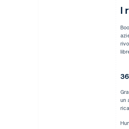
I 
Boo
azi
riv
lib
36
Gra
un 
rica
Hun