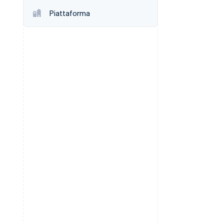
Piattaforma
Stripe Sessions 2026
Scopri come Stripe sta
costruendo
l'infrastruttura
economica per l'IA.
Guarda ora