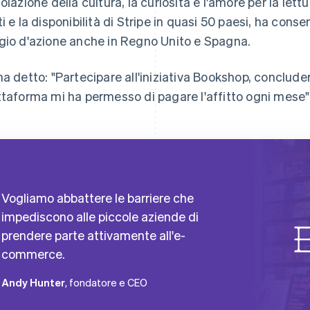
colazione della cultura, la curiosità e l'amore per la lett
ti e la disponibilità di Stripe in quasi 50 paesi, ha conse
gio d'azione anche in Regno Unito e Spagna.
ha detto: "Partecipare all'iniziativa Bookshop, conclud
ttaforma mi ha permesso di pagare l'affitto ogni mese"
Vogliamo abbattere le barriere che
impediscono alle piccole aziende di
prendere parte attivamente all'e-
commerce.
Andy Hunter
, fondatore e CEO