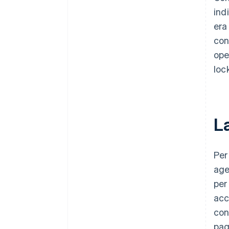
ind
era
con
ope
loc
L
Per
age
per
acc
con
pag