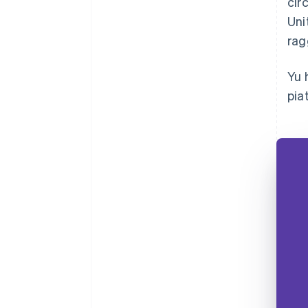
cir
Uni
rag
Yu 
pia