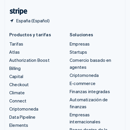
Tailandia
ไทย
English
España (Español)
Productos y tarifas
Soluciones
Tarifas
Empresas
Atlas
Startups
Authorization Boost
Comercio basado en
agentes
Billing
Criptomoneda
Capital
E-commerce
Checkout
Finanzas integradas
Climate
Automatización de
Connect
finanzas
Criptomoneda
Empresas
Data Pipeline
internacionales
Elements
Pagos dentro de la