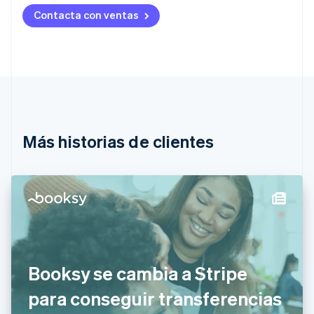
Australia
Contacta con ventas
English
Austria
Deutsch
English
Bélgica
Nederlands
Français
Deutsch
English
Brasil
Português
English
Bulgaria
English
Más historias de clientes
Canadá
English
Français
China continental
简体中文
English
Chipre
English
Croacia
English
Italiano
Dinamarca
Booksy se cambia a Stripe
English
Emiratos Árabes Unidos
para conseguir transferencias
English