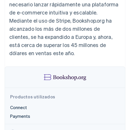
necesario lanzar rápidamente una plataforma
Sector público
Radar
Comercio minorista
de e-commerce intuitiva y escalable.
Prevención de fraude
Mediante el uso de Stripe, Bookshop.org ha
Atlas
Constitución de una startup
alcanzado los más de dos millones de
Ecosystem
Climate
clientes, se ha expandido a Europa y, ahora,
Eliminación de dióxido de carbono
Socios
está cerca de superar los 45 millones de
Stripe App Marketplace
Identity
dólares en ventas este año.
Verificación de identidad en línea
Stripe Sessions 2026
Descubre cómo Stripe está construyendo la infraestructu
Productos utilizados
para la IA.
Ver ahora
Connect
Payments