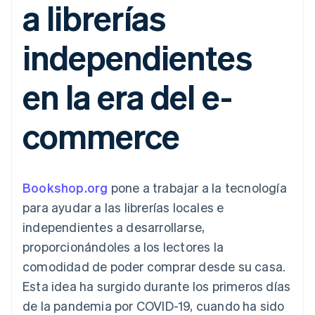
a librerías
Métodos de
Recognition
Empresa
aplicación
suscripciones
pago
Automatización
Marketplaces
Ofrecer facturación
Acceso a más
contable
Hoja de ruta del
Gestión del dinero
basada en el consumo
independientes
de 125
Stripe Sigma
producto
Plataformas
Emitir tarjetas virtuales
Terminal
Informes
Stripe Sessions:
SaaS
con stablecoins
Pagos en
personalizados
nuestro evento anual
Aprovisiona y gestiona
en la era del e-
persona
Data Pipeline
Empleo
servicios con agentes
Authorization
Sincronización
Sala de prensa
Boost
de datos
Stripe Press
Por sector
commerce
Optimizaciones
de aceptación
Recursos
Link
Empresas de IA
Proceso de
Economía de los
Contacto
creadores
Integraciones de
compra
Videojuegos
aplicaciones
Bookshop.org
pone a trabajar a la tecnología
acelerado
Financial
Contacta con ventas
Hostelería, viajes y ocio
Muestras de código
Connections
Conviértete en socio
para ayudar a las librerías locales e
Blog de
Datos de ctas.
Seguros
desarrolladores
independientes a desarrollarse,
financieras
Medios de
Estado de la API
vinculadas
proporcionándoles a los lectores la
comunicación y
entretenimiento
comodidad de poder comprar desde su casa.
Entidades sin ánimo de
Esta idea ha surgido durante los primeros días
Más
lucro
Product roadmap
Servicios para
de la pandemia por COVID-19, cuando ha sido
Descubre lo que viene
profesionales