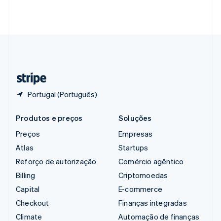
Singapura
English
简体中文
Suécia
Svenska
English
Suíça
Deutsch
Français
Italiano
English
Tailândia
ไทย
English
Portugal (Português)
Produtos e preços
Soluções
Preços
Empresas
Atlas
Startups
Reforço de autorização
Comércio agêntico
Billing
Criptomoedas
Capital
E-commerce
Checkout
Finanças integradas
Climate
Automação de finanças