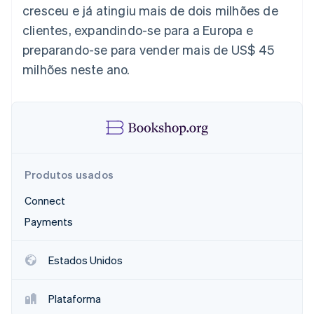
cresceu e já atingiu mais de dois milhões de
Veja o que está chegando
clientes, expandindo-se para a Europa e
Radar
Ecossistema
Prevenção de fraudes
preparando-se para vender mais de US$ 45
Parceiros
Atlas
milhões neste ano.
Stripe App Marketplace
Incorporação de startups
Climate
Remoção de carbono
Identity
Verificação de identidade
Produtos usados
Connect
Payments
Stripe Sessions 2026
Veja como a Stripe está construindo a infraestrutura econ
Assista agora
Estados Unidos
Plataforma