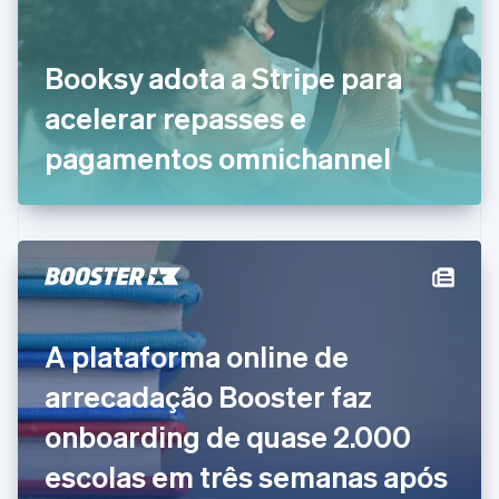
Croácia
English
Italiano
Dinamarca
Booksy adota a Stripe para
English
Emirados Árabes Unidos
acelerar repasses e
English
Eslováquia
pagamentos omnichannel
English
Eslovênia
English
Italiano
Espanha
Español
English
Estados Unidos
English
Español
简体中文
Estônia
A plataforma online de
English
Finlândia
arrecadação Booster faz
English
Svenska
França
onboarding de quase 2.000
Français
English
Gibraltar
escolas em três semanas após
English