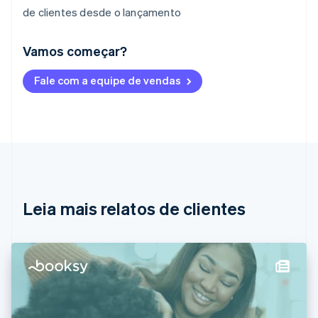
de clientes desde o lançamento
Vamos começar?
Alemanha
Fale com a equipe de vendas
Deutsch
English
Austrália
English
Áustria
Deutsch
English
Bélgica
Nederlands
Français
Deutsch
English
Brasil
Português
English
Leia mais relatos de clientes
Bulgária
English
Canadá
English
Français
China continental
简体中文
English
Chipre
English