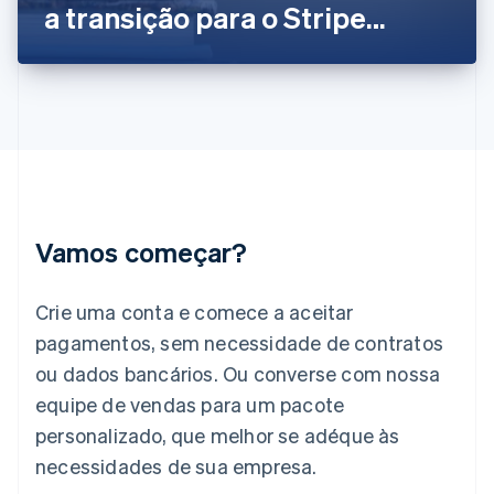
Grécia
a transição para o Stripe
English
Hungria
Connect
English
Índia
English
Irlanda
English
Itália
Italiano
English
Japão
Vamos começar?
日本語
English
Letônia
English
Crie uma conta e comece a aceitar
Liechtenstein
pagamentos, sem necessidade de contratos
Deutsch
English
Lituânia
ou dados bancários. Ou converse com nossa
English
equipe de vendas para um pacote
Luxemburgo
personalizado, que melhor se adéque às
Français
Deutsch
English
Malásia
necessidades de sua empresa.
English
简体中文