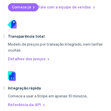
Malta
English
Comece já
Fale com a equipe de vendas
México
Español
English
Noruega
English
Nova Zelândia
English
Transparência total
Países Baixos
Modelo de preços por transação integrado, sem tarifas
Nederlands
English
ocultas.
Polônia
English
Detalhes dos preços
Portugal
Português
English
RAE de Hong Kong, China
English
简体中文
Reino Unido
English
Integração rápida
República Tcheca
Comece a usar a Stripe em apenas 10 minutos.
English
Romênia
Referência da API
English