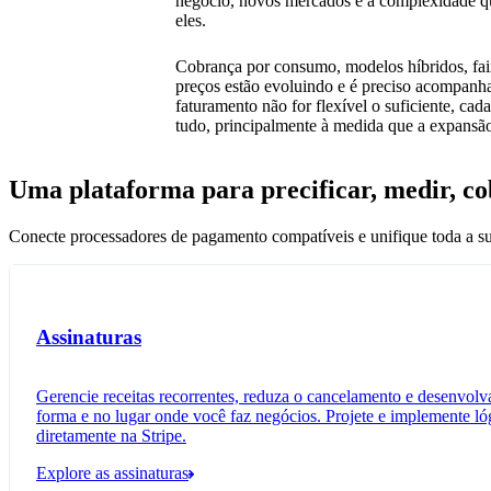
negócio, novos mercados e a complexidade 
eles.
Cobrança por consumo, modelos híbridos, faix
preços estão evoluindo e é preciso acompanhar
faturamento não for flexível o suficiente, ca
tudo, principalmente à medida que a expansão
Uma plataforma para precificar, medir, cob
Conecte processadores de pagamento compatíveis e unifique toda a sua
Assinaturas​
Gerencie receitas recorrentes, reduza o cancelamento e desenvolva
forma e no lugar onde você faz negócios. Projete e implemente ló
diretamente na Stripe.
Explore as assinaturas