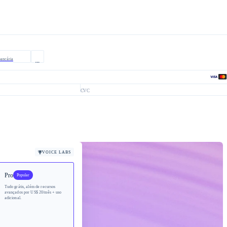
bancária​
CVC
VOICE LABS
Pro
Popular
Tudo grátis, além de recursos
avançados por
US$ 20/mês
+ uso
adicional.