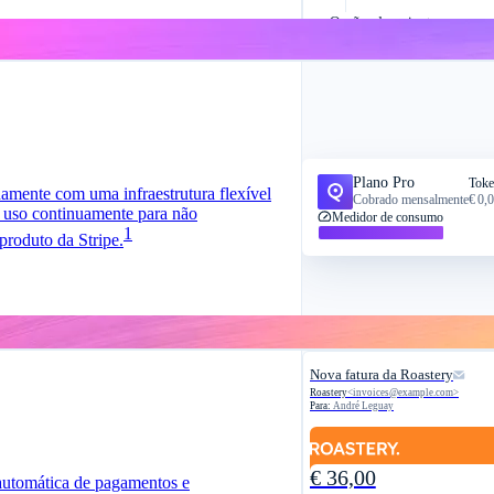
Opções de assinatura
Cobrança de pagamentos e f
Plano Pro
Toke
amente com uma infraestrutura flexível
€ 0,
Cobrado mensalmente
lo uso continuamente para não
Medidor de consumo
1
roduto da Stripe.
Nova fatura da Roastery
Roastery
<
invoices@example.com
>
Para:
André Leguay
€ 36,00
 automática de pagamentos e