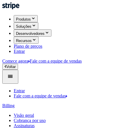
Produtos​
Soluções
Desenvolvedores
Recursos
Plano de preços
Entrar
Comece agora
Fale com a equipe de vendas
​Voltar​​
Entrar
Fale com a equipe de vendas
Billing
Visão geral
Cobrança por uso
Assinaturas​