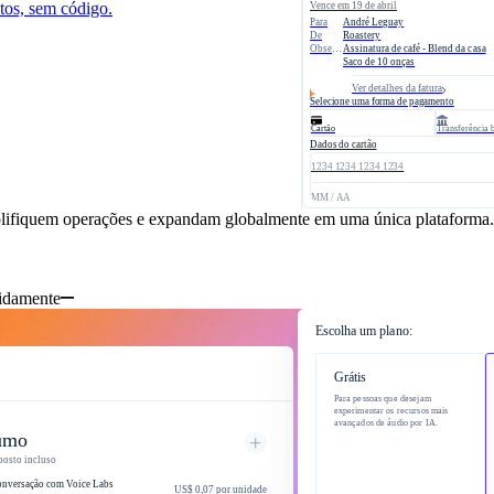
utos, sem código.
Vence em 19 de abril
Para​
André Leguay
De
Roastery
Observação​
Assinatura de café - Blend da casa
Saco de 10 onças
Ver detalhes da fatura
Selecione uma forma de pagamento
Cartão
​Transferência​ 
Dados do cartão
1234 1234 1234 1234
 ciclo de cotação a receita
MM / AA​
mplifiquem operações e expandam globalmente em uma única plataforma.
pidamente
Escolha um plano:
Grátis
Para pessoas que desejam
experimentar os recursos mais
avançados de áudio por IA.
umo
mposto incluso
onversação com Voice Labs
US$ 0,07 por unidade