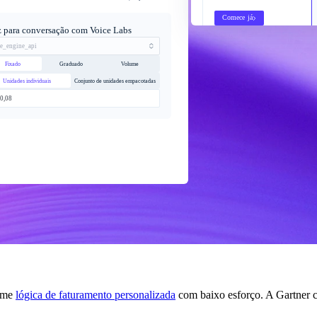
Comece já
 para conversação com Voice Labs
ce_engine_api
Fixado
Graduado
Volume
Unidades individuais
Conjunto de unidades empacotadas
0,08
rame
lógica de faturamento personalizada
com baixo esforço. A Gartner c