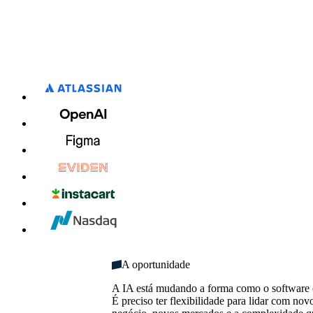
1234 1234 1234 1234
Número
de
MM / AA​
usuários
ilimitado
CVC
Vários
domínios
Créditos
1
25
mensais
usuário
usuários
ilimitados
1
5
domínio
domínios
1.000
10.000
créditos
créditos
mensais
mensais
A oportunidade
A IA está mudando a forma como o software 
É preciso ter flexibilidade para lidar com no