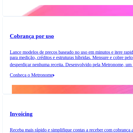
Cobrança por uso
Lance modelos de preços baseado no uso em minutos e itere rapid
para medição, créditos e estruturas híbridas. Mensure e cobre pe
desperdiçar nenhuma receita. Desenvolvido pela Metronome, um p
Conheça o Metronome
Invoicing
Receba mais rápido e simplifique contas a receber com cobrança