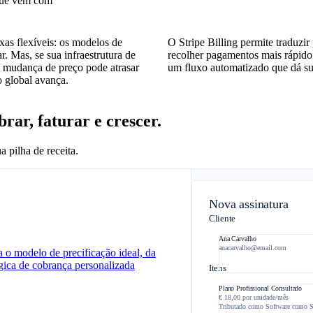
que vem com
as flexíveis: os modelos de
O Stripe Billing permite traduzir
. Mas, se sua infraestrutura de
recolher pagamentos mais rápido
da mudança de preço pode atrasar
um fluxo automatizado que dá su
 global avança.
rar, faturar e crescer.
 pilha de receita.
Nova assinatura
Cliente​
Ana Carvalho
anacarvalho@email.com
 o modelo de precificação ideal, da
gica de cobrança personalizada
Itens​
Plano Profissional Consultado
€ 18,00 por unidade/mês
Tributado como Software como S