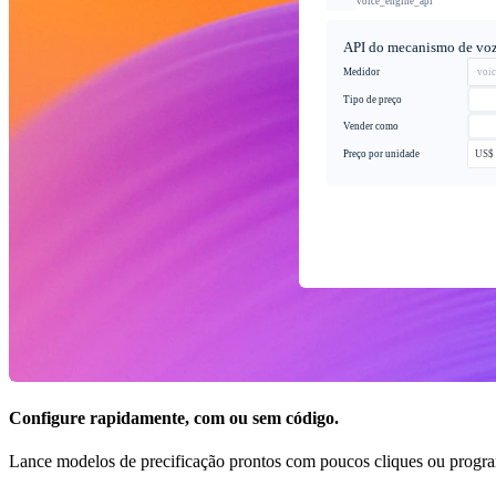
voice_engine_api
API do mecanismo de voz
Medidor
voi
Tipo de preço
Vender como
Preço por unidade
US$ 
Configure rapidamente, com ou sem código.
Lance modelos de precificação prontos com poucos cliques ou prog