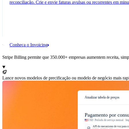
reconciliação. Crie e envie faturas avulsas ou recorrentes em min
Conheça o Invoicing
Uma plataforma de cobrança integrada para todo o seu
Stripe Billing permite que 350.000+ empresas aumentem receita, si
Lance novos modelos de precificação ou modelo de negócio mais ra
Atualizar tabela de preços
Pagamento por cons
USD
· Período de serviço mensal · I
API do mecanismo de voz para c