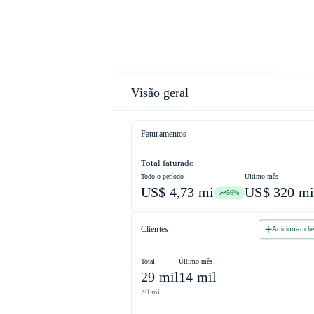
app.metronome.com
Visão geral
Faturamentos
Total faturado
Todo o período
Último mês
US$ 4,73 mi
US$ 320 mi
56%
Clientes
Adicionar cli
Total
Último mês
29 mil
14 mil
30 mil