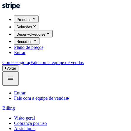
Produtos​
Soluções
Desenvolvedores
Recursos
Plano de preços
Entrar
Comece agora
Fale com a equipe de vendas
​Voltar​​
Entrar
Fale com a equipe de vendas
Billing
Visão geral
Cobrança por uso
Assinaturas​