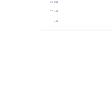
25 mil
Notificação
Enviado há 2 min
20 mil
15 mil
Você tem 20% do seu
saldo restante
RECARGA AUTOMÁTICA APLICADA