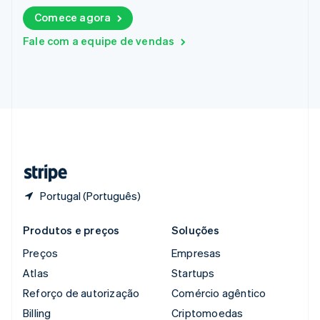
República Tcheca
Comece agora
English
Romênia
Fale com a equipe de vendas
English
Singapura
English
简体中文
Suécia
Svenska
English
Suíça
Deutsch
Français
Italiano
English
Tailândia
ไทย
English
Portugal (Português)
Produtos e preços
Soluções
Preços
Empresas
Atlas
Startups
Reforço de autorização
Comércio agêntico
Billing
Criptomoedas