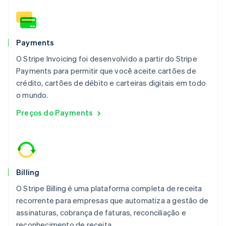
França
Français
English
Gibraltar
English
Payments
Grécia
English
O Stripe Invoicing foi desenvolvido a partir do Stripe
Hungria
Payments para permitir que você aceite cartões de
English
crédito, cartões de débito e carteiras digitais em todo
Índia
o mundo.
English
Irlanda
Preços do Payments
English
Itália
Italiano
English
Japão
日本語
English
Letônia
Billing
English
O Stripe Billing é uma plataforma completa de receita
Liechtenstein
Deutsch
English
recorrente para empresas que automatiza a gestâo de
Lituânia
assinaturas, cobrança de faturas, reconciliação e
English
reconhecimento de receita.