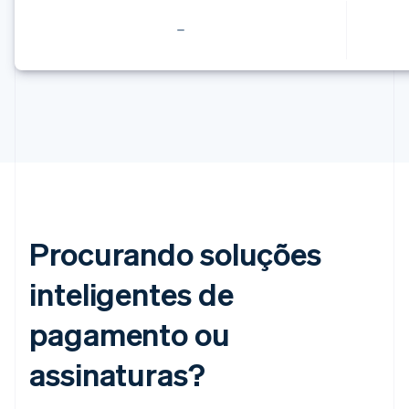
China continental
简体中文
English
Chipre
English
Croácia
English
Italiano
Dinamarca
English
Emirados Árabes Unidos
English
Eslováquia
English
Eslovênia
Procurando soluções
English
Italiano
Espanha
inteligentes de
Español
English
Estados Unidos
pagamento ou
English
Español
简体中文
Estônia
English
assinaturas?
Finlândia
English
Svenska