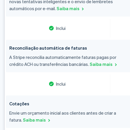
novas tentativas inteligentes e o envio de lembretes
automáticos por e-mail.
Saiba mais
Inclui
Reconciliação automática de faturas
Alemanha
Deutsch
English
A Stripe reconcilia automaticamente faturas pagas por
Austrália
crédito ACH ou transferências bancárias.
Saiba mais
English
Áustria
Deutsch
English
Inclui
Bélgica
Nederlands
Français
Deutsch
English
Brasil
Português
English
Cotações
Bulgária
Envie um orçamento inicial aos clientes antes de criar a
English
fatura.
Saiba mais
Canadá
English
Français