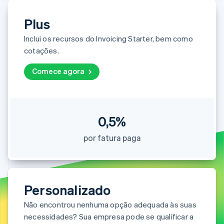
Veja o que está chegando
Plus
Radar
Ecossistema
Prevenção de fraudes
Inclui os recursos do Invoicing Starter, bem como
Parceiros
Atlas
cotações.
Stripe App Marketplace
Incorporação de startups
Climate
Comece agora
Remoção de carbono
Identity
Verificação de identidade
0,5%
por fatura paga
Stripe Sessions 2026
Veja como a Stripe está construindo a infraestrutura econ
Assista agora
Personalizado
Não encontrou nenhuma opção adequada às suas
necessidades? Sua empresa pode se qualificar a