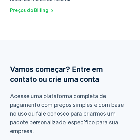
Luxemburgo
Français
Deutsch
English
Preços do Billing
Malásia
English
简体中文
Malta
English
México
Español
English
Noruega
English
Nova Zelândia
Vamos começar? Entre em
English
Países Baixos
contato ou crie uma conta
Nederlands
English
Polônia
Acesse uma plataforma completa de
English
pagamento com preços simples e com base
Portugal
Português
English
no uso ou fale conosco para criarmos um
RAE de Hong Kong, China
pacote personalizado, específico para sua
English
简体中文
Reino Unido
empresa.
English