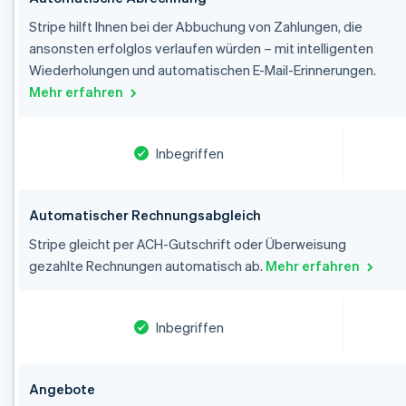
Stripe hilft Ihnen bei der Abbuchung von Zahlungen, die
ansonsten erfolglos verlaufen würden – mit intelligenten
Wiederholungen und automatischen E-Mail-Erinnerungen.
Mehr erfahren
Inbegriffen
Australien
Automatischer Rechnungsabgleich
English
Belgien
Stripe gleicht per ACH-Gutschrift oder Überweisung
Nederlands
Français
Deutsch
English
gezahlte Rechnungen automatisch ab.
Mehr erfahren
Brasilien
Português
English
Bulgarien
English
Inbegriffen
Dänemark
English
Deutschland
Angebote
Deutsch
English