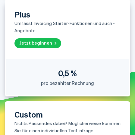
Betrugsprävention
Ecosystem
Atlas
Plus
Start-up-Gründung
Partner
Stripe App-Marktplatz
Umfasst Invoicing Starter-Funktionen und auch -
Climate
Angebote.
CO₂-Entnahme
Jetzt beginnen
Stripe-Sessions 2026
0,5 %
Erfahren Sie, wie Stripe Lösungen für die Wirtschaft
Jetzt ansehen
pro bezahlter Rechnung
Custom
Nichts Passendes dabei? Möglicherweise kommen
Sie für einen individuellen Tarif infrage.