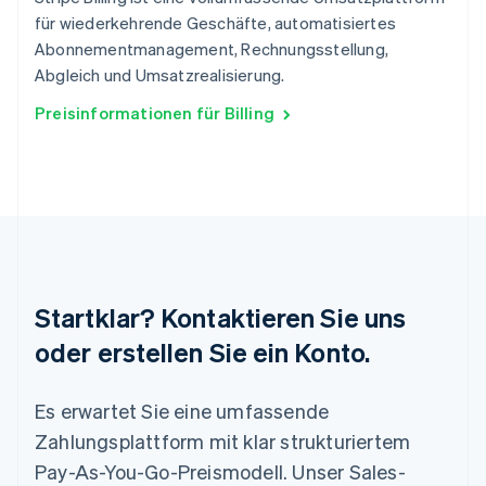
Österreich
für wiederkehrende Geschäfte, automatisiertes
Deutsch
English
Abonnementmanagement, Rechnungsstellung,
Polen
Abgleich und Umsatzrealisierung.
English
Portugal
Preisinformationen für Billing
Português
English
Rumänien
English
Schweden
Svenska
English
Schweiz
Deutsch
Français
Italiano
English
Singapur
English
简体中文
Startklar? Kontaktieren Sie uns
Slowakei
English
oder erstellen Sie ein Konto.
Slowenien
English
Italiano
Es erwartet Sie eine umfassende
Sonderverwaltungsregion Hongkong,
China
Zahlungsplattform mit klar strukturiertem
English
简体中文
Pay-As-You-Go-Preismodell. Unser Sales-
Spanien