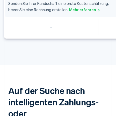
Estland
Senden Sie Ihrer Kundschaft eine erste Kostenschätzung,
English
bevor Sie eine Rechnung erstellen.
Mehr erfahren
Festlandchina
简体中文
English
Finnland
English
Svenska
Frankreich
Français
English
Gibraltar
English
Griechenland
English
Indien
English
Irland
English
Italien
Auf der Suche nach
Italiano
English
Japan
intelligenten Zahlungs-
日本語
English
Kanada
oder
English
Français