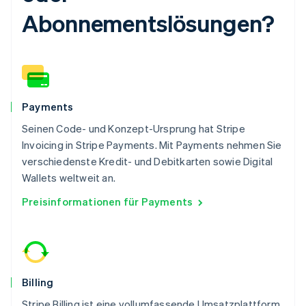
Kroatien
Abonnementslösungen?
English
Italiano
Lettland
English
Liechtenstein
Deutsch
English
Litauen
English
Payments
Luxemburg
Seinen Code- und Konzept-Ursprung hat Stripe
Français
Deutsch
English
Malaysia
Invoicing in Stripe Payments. Mit Payments nehmen Sie
English
简体中文
verschiedenste Kredit- und Debitkarten sowie Digital
Malta
Wallets weltweit an.
English
Preisinformationen für Payments
Mexiko
Español
English
Neuseeland
English
Niederlande
Nederlands
English
Billing
Norwegen
English
Stripe Billing ist eine vollumfassende Umsatzplattform