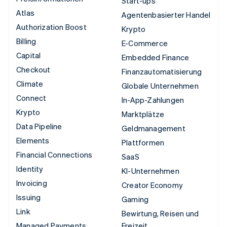
Start-ups
Atlas
Agentenbasierter Handel
Authorization Boost
Krypto
Billing
E-Commerce
Capital
Embedded Finance
Checkout
Finanzautomatisierung
Climate
Globale Unternehmen
Connect
In-App-Zahlungen
Krypto
Marktplätze
Data Pipeline
Geldmanagement
Elements
Plattformen
Financial Connections
SaaS
Identity
KI-Unternehmen
Invoicing
Creator Economy
Issuing
Gaming
Link
Bewirtung, Reisen und
Managed Payments
Freizeit