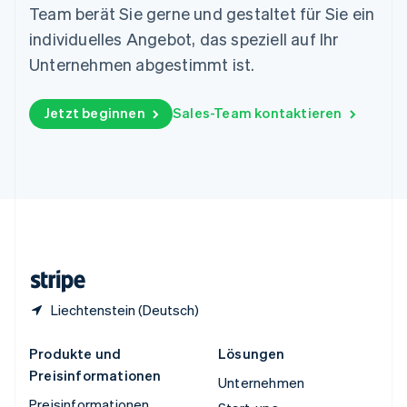
Team berät Sie gerne und gestaltet für Sie ein
Español
English
Thailand
individuelles Angebot, das speziell auf Ihr
ไทย
English
Unternehmen abgestimmt ist.
Tschechische Republik
English
Ungarn
Jetzt beginnen
Sales-Team kontaktieren
English
Vereinigte Arabische Emirate
English
Vereinigte Staaten
English
Español
简体中文
Vereinigtes Königreich
English
Zypern
English
Liechtenstein (Deutsch)
Produkte und
Lösungen
Preisinformationen
Unternehmen
Preisinformationen