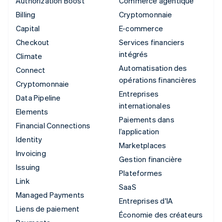
Authorization Boost
Commerce agentique
Billing
Cryptomonnaie
Capital
E-commerce
Checkout
Services financiers
intégrés
Climate
Automatisation des
Connect
opérations financières
Cryptomonnaie
Entreprises
Data Pipeline
internationales
Elements
Paiements dans
Financial Connections
l’application
Identity
Marketplaces
Invoicing
Gestion financière
Issuing
Plateformes
Link
SaaS
Managed Payments
Entreprises d'IA
Liens de paiement
Économie des créateurs