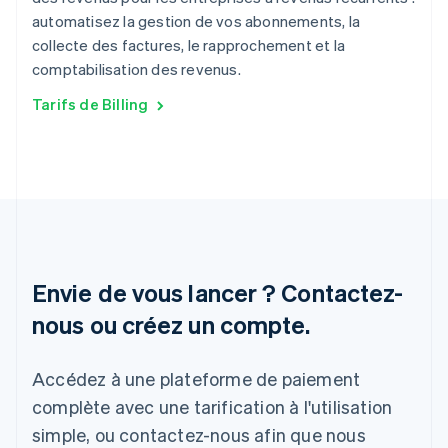
Malaisie
automatisez la gestion de vos abonnements, la
English
简体中文
collecte des factures, le rapprochement et la
Malte
English
comptabilisation des revenus.
Mexique
Tarifs de Billing
Español
English
Norvège
English
Nouvelle-Zélande
English
Pays-Bas
Nederlands
English
Pologne
English
Portugal
Envie de vous lancer ? Contactez-
Português
English
nous ou créez un compte.
R.A.S. de Hong Kong, Chine
English
简体中文
République tchèque
Accédez à une plateforme de paiement
English
complète avec une tarification à l'utilisation
Roumanie
simple, ou contactez-nous afin que nous
English