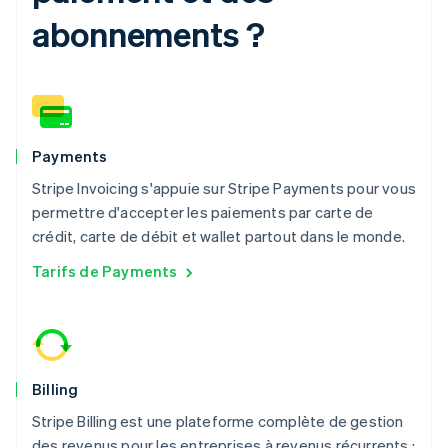
Gibraltar
abonnements ?
English
Grèce
English
Hongrie
English
Inde
English
Payments
Irlande
English
Stripe Invoicing s'appuie sur Stripe Payments pour vous
Italie
permettre d'accepter les paiements par carte de
Italiano
English
crédit, carte de débit et wallet partout dans le monde.
Japon
日本語
English
Tarifs de Payments
Lettonie
English
Liechtenstein
Deutsch
English
Lituanie
Billing
English
Luxembourg
Stripe Billing est une plateforme complète de gestion
Français
Deutsch
English
des revenus pour les entreprises à revenus récurrents :