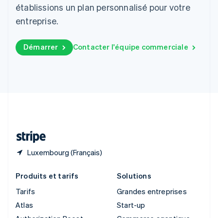
Royaume-Uni
établissions un plan personnalisé pour votre
English
entreprise.
Singapour
English
简体中文
Slovaquie
Démarrer
Contacter l'équipe commerciale
English
Slovénie
English
Italiano
Suède
Svenska
English
Suisse
Deutsch
Français
Italiano
English
Thaïlande
ไทย
English
Luxembourg (Français)
Produits et tarifs
Solutions
Tarifs
Grandes entreprises
Atlas
Start-up