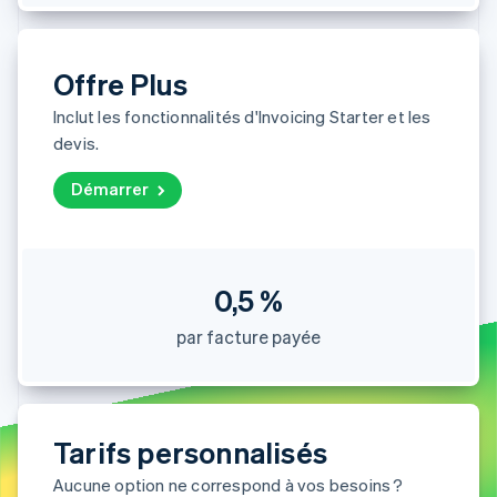
Découvrez les prochaines évolutions
Commerce en ligne
Radar
Prévention de la fraude
Offre Plus
Écosystème
Atlas
Inclut les fonctionnalités d'Invoicing Starter et les
Constitution de start-up
Partenaires
devis.
Climate
Stripe App Marketplace
Élimination du carbone
Démarrer
Identity
Vérification de l'identité
0,5 %
par facture payée
Stripe Sessions 2026
Découvrez comment Stripe construit l’infrastructure écono
Regarder la vidéo
Tarifs personnalisés
Aucune option ne correspond à vos besoins ?