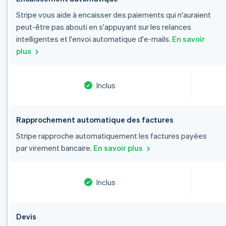
Stripe vous aide à encaisser des paiements qui n'auraient
peut-être pas abouti en s'appuyant sur les relances
intelligentes et l'envoi automatique d'e-mails.
En savoir
plus
Inclus
Allemagne
Deutsch
English
Rapprochement automatique des factures
Australie
Stripe rapproche automatiquement les factures payées
English
par virement bancaire.
En savoir plus
Autriche
Deutsch
English
Belgique
Nederlands
Français
Deutsch
English
Inclus
Brésil
Português
English
Bulgarie
Devis
English