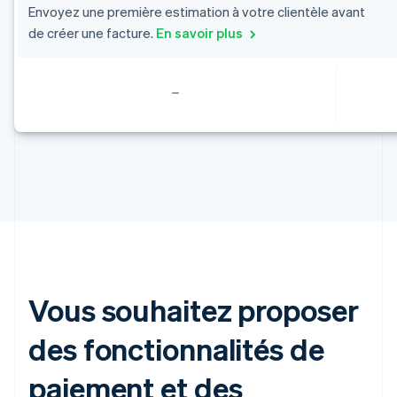
Canada
Envoyez une première estimation à votre clientèle avant
English
Français
de créer une facture.
En savoir plus
Chine continentale
简体中文
English
Chypre
English
Croatie
English
Italiano
Danemark
English
Émirats arabes unis
English
Espagne
Español
English
Estonie
English
États-Unis
Vous souhaitez proposer
English
Español
简体中文
Finlande
des fonctionnalités de
English
Svenska
France
paiement et des
Français
English