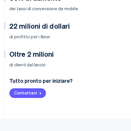
dei tassi di conversione da mobile
22 milioni di dollari
di profitto per i librai
Oltre 2 milioni
di clienti dal lancio
Australia
Tutto pronto per iniziare?
English
Austria
Contattaci
Deutsch
English
Belgio
Nederlands
Français
Deutsch
English
Brasile
Português
English
Bulgaria
English