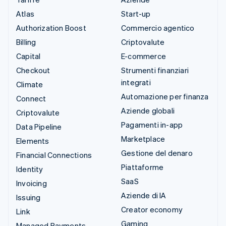
Atlas
Start-up
Authorization Boost
Commercio agentico
Billing
Criptovalute
Capital
E-commerce
Checkout
Strumenti finanziari
integrati
Climate
Automazione per finanza
Connect
Aziende globali
Criptovalute
Pagamenti in-app
Data Pipeline
Marketplace
Elements
Gestione del denaro
Financial Connections
Piattaforme
Identity
SaaS
Invoicing
Aziende di IA
Issuing
Creator economy
Link
Gaming
Managed Payments