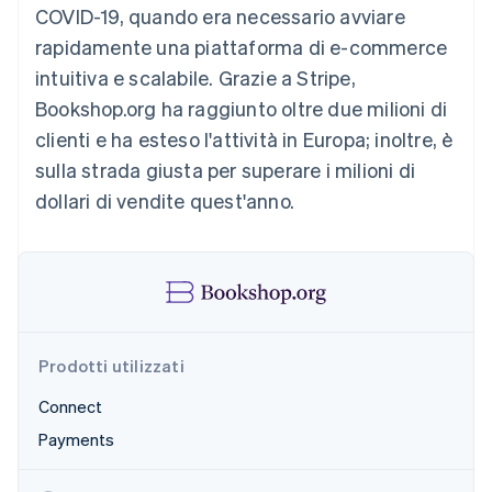
COVID-19, quando era necessario avviare
Radar
rapidamente una piattaforma di e-commerce
Prevenzione delle frodi
Ecosistema
intuitiva e scalabile. Grazie a Stripe,
Atlas
Costituzione di start-up
Partner
Bookshop.org ha raggiunto oltre due milioni di
Stripe App Marketplace
Climate
clienti e ha esteso l'attività in Europa; inoltre, è
Rimozione del carbonio
sulla strada giusta per superare i milioni di
Identity
dollari di vendite quest'anno.
Verifica online dell'identità
Stripe Sessions 2026
Scopri come Stripe sta costruendo l'infrastruttura economi
Prodotti utilizzati
Guarda ora
Connect
Payments