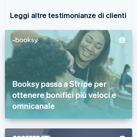
Canada
English
Français
Leggi altre testimonianze di clienti
Cina continentale
简体中文
English
Cipro
English
Croazia
English
Italiano
Danimarca
English
Emirati Arabi Uniti
English
Estonia
Booksy passa a Stripe per
English
ottenere bonifici più veloci e
Finlandia
English
Svenska
omnicanale
Francia
Français
English
Germania
Deutsch
English
Giappone
日本語
English