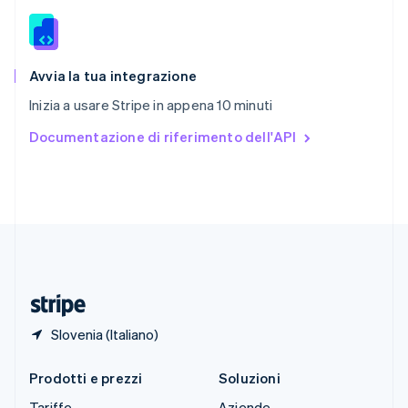
Slovacchia
English
Slovenia
English
Italiano
Avvia la tua integrazione
Spagna
Inizia a usare Stripe in appena 10 minuti
Español
English
Stati Uniti
Documentazione di riferimento dell'API
English
Español
简体中文
Svezia
Svenska
English
Svizzera
Deutsch
Français
Italiano
English
Thailandia
ไทย
English
Ungheria
English
Slovenia (Italiano)
Prodotti e prezzi
Soluzioni
Tariffe
Aziende