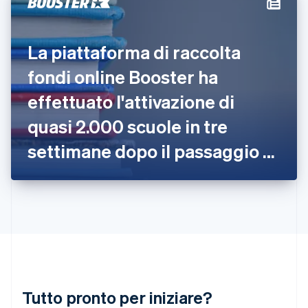
Gibilterra
English
Grecia
La piattaforma di raccolta
English
India
fondi online Booster ha
English
Irlanda
effettuato l'attivazione di
English
quasi 2.000 scuole in tre
Italia
Italiano
English
settimane dopo il passaggio a
Lettonia
English
Stripe Connect
Liechtenstein
Deutsch
English
Lituania
English
Lussemburgo
Français
Deutsch
English
Malaysia
English
简体中文
Tutto pronto per iniziare?
Malta
English