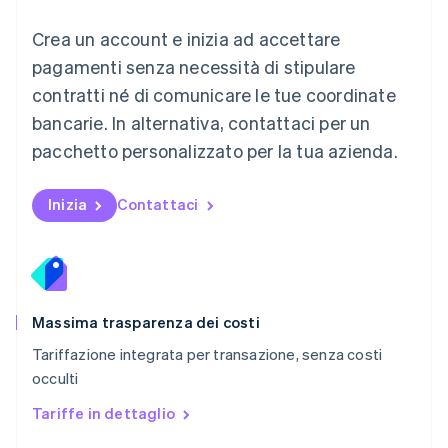
Messico
Crea un account e inizia ad accettare
Español
English
Norvegia
pagamenti senza necessità di stipulare
English
contratti né di comunicare le tue coordinate
Nuova Zelanda
bancarie. In alternativa, contattaci per un
English
Paesi Bassi
pacchetto personalizzato per la tua azienda.
Nederlands
English
Polonia
English
Inizia
Contattaci
Portogallo
Português
English
RAS di Hong Kong, Cina
English
简体中文
Regno Unito
English
Massima trasparenza dei costi
Repubblica Ceca
Tariffazione integrata per transazione, senza costi
English
occulti
Romania
English
Tariffe in dettaglio
Singapore
English
简体中文