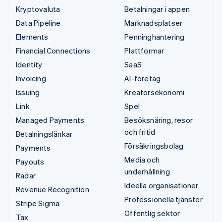
Kryptovaluta
Betalningar i appen
Data Pipeline
Marknadsplatser
Elements
Penninghantering
Financial Connections
Plattformar
Identity
SaaS
Invoicing
AI-företag
Issuing
Kreatörsekonomi
Link
Spel
Managed Payments
Besöksnäring, resor
och fritid
Betalningslänkar
Försäkringsbolag
Payments
Media och
Payouts
underhållning
Radar
Ideella organisationer
Revenue Recognition
Professionella tjänster
Stripe Sigma
Offentlig sektor
Tax