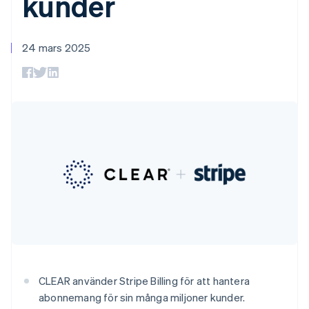
kunder
Godkännandeoptimeringar
Recognition
Företag
Plattformar
Erbjud
Link
Automatiserad
SaaS
användningsbaserad
Accelererad kassaprocess
redovisning
Produktplan
fakturering
Financial Connections
Stripe Sigma
Australien
Sessions årliga
24 mars 2025
Utfärda stablecoin-
Länkade finanskontodata
Anpassade
konferens
English
stödda kort
rapporter
Karriärer
Belgien
Tillhandahåll och
Efter bransch
Data Pipeline
Nyhetsrum
hantera tjänster med
Nederlands
Français
Deutsch
English
Datasynkronisering
Stripe Press
agenter
Brasilien
AI-företag
Português
English
Kreatörsekonomi
Bulgarien
Spel
English
Besöksnäring, resor
Kontakt
Mer
Cypern
Resurser
och fritid
Product roadmap
English
Försäkringsbolag
Kontakta säljteamet
Se vad som kommer härnäst
Danmark
Media och
Appintegrationer
Bli partner
underhållning
Kodexempel
English
Radar
Ideella organisationer
Utvecklarblogg
Estland
Bedrägeribekämpning
Professionella tjänster
API-status
English
Offentlig sektor
Atlas
Fastlandskina
Detaljhandel
Bolagsbildning för startups
简体中文
English
Finland
Climate
English
Svenska
Koldioxidinfångning
CLEAR använder Stripe Billing för att hantera
Frankrike
Ecosystem
abonnemang för sin många miljoner kunder.
Identity
Français
English