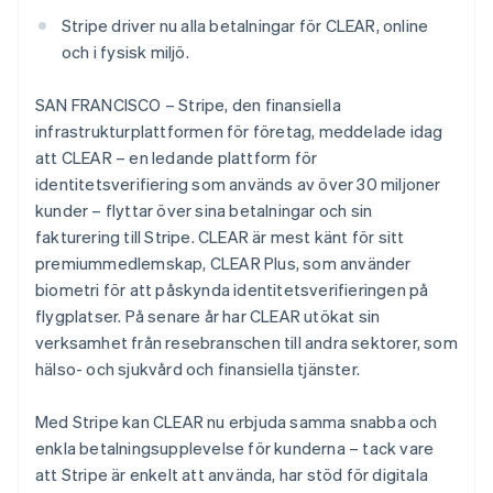
Identitetsverifiering online
Förenade Arabemiraten
Partner
Stripe driver nu alla betalningar för CLEAR, online
English
Stripe App Marketplace
och i fysisk miljö.
Gibraltar
English
SAN FRANCISCO – Stripe, den finansiella
Grekland
infrastrukturplattformen för företag, meddelade idag
Stripe Sessions 2026
English
Se hur Stripe bygger den ekonomiska inf
Hongkong SAR, Kina
att CLEAR – en ledande plattform för
Titta nu
English
简体中文
identitetsverifiering som används av över 30 miljoner
Indien
kunder – flyttar över sina betalningar och sin
English
fakturering till Stripe. CLEAR är mest känt för sitt
Irland
premiummedlemskap, CLEAR Plus, som använder
English
Italien
biometri för att påskynda identitetsverifieringen på
Italiano
English
flygplatser. På senare år har CLEAR utökat sin
Japan
verksamhet från resebranschen till andra sektorer, som
日本語
English
hälso- och sjukvård och finansiella tjänster.
Kanada
English
Français
Kroatien
Med Stripe kan CLEAR nu erbjuda samma snabba och
English
Italiano
enkla betalningsupplevelse för kunderna – tack vare
Lettland
att Stripe är enkelt att använda, har stöd för digitala
English