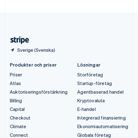
Ungern
English
USA
English
Español
简体中文
Österrike
Deutsch
English
Sverige (Svenska)
Produkter och priser
Lösningar
Priser
Storföretag
Atlas
Startup-företag
Auktoriseringsförstärkning
Agentbaserad handel
Billing
Kryptovaluta
Capital
E-handel
Checkout
Integrerad finansiering
Climate
Ekonomiautomatisering
Connect
Globala företag