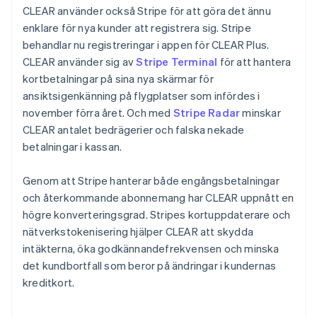
Rumänien
CLEAR använder också Stripe för att göra det ännu
English
enklare för nya kunder att registrera sig. Stripe
Schweiz
behandlar nu registreringar i appen för CLEAR Plus.
Deutsch
Français
Italiano
English
CLEAR använder sig av
Stripe Terminal
för att hantera
Singapore
kortbetalningar på sina nya skärmar för
English
简体中文
Slovakien
ansiktsigenkänning på flygplatser som infördes i
English
november förra året. Och med
Stripe Radar
minskar
Slovenien
CLEAR antalet bedrägerier och falska nekade
English
Italiano
betalningar i kassan.
Spanien
Español
English
Genom att Stripe hanterar både engångsbetalningar
Storbritannien
och återkommande abonnemang har CLEAR uppnått en
English
Sverige
högre konverteringsgrad. Stripes kortuppdaterare och
Svenska
English
nätverkstokenisering hjälper CLEAR att skydda
Thailand
intäkterna, öka godkännandefrekvensen och minska
ไทย
English
det kundbortfall som beror på ändringar i kundernas
Tjeckien
kreditkort.
English
Tyskland
Deutsch
English