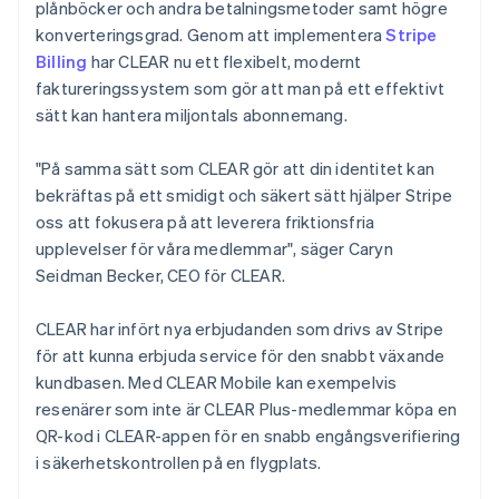
plånböcker och andra betalningsmetoder samt högre
Liechtenstein
konverteringsgrad. Genom att implementera
Stripe
Deutsch
English
Litauen
Billing
har CLEAR nu ett flexibelt, modernt
English
faktureringssystem som gör att man på ett effektivt
Luxemburg
sätt kan hantera miljontals abonnemang.
Français
Deutsch
English
Malaysia
"På samma sätt som CLEAR gör att din identitet kan
English
简体中文
bekräftas på ett smidigt och säkert sätt hjälper Stripe
Malta
oss att fokusera på att leverera friktionsfria
English
Mexiko
upplevelser för våra medlemmar", säger Caryn
Español
English
Seidman Becker, CEO för CLEAR.
Nederländerna
Nederlands
English
CLEAR har infört nya erbjudanden som drivs av Stripe
Norge
för att kunna erbjuda service för den snabbt växande
English
Nya Zeeland
kundbasen. Med CLEAR Mobile kan exempelvis
English
resenärer som inte är CLEAR Plus-medlemmar köpa en
Polen
QR-kod i CLEAR-appen för en snabb engångsverifiering
English
i säkerhetskontrollen på en flygplats.
Portugal
Português
English