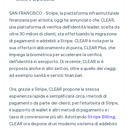
Scopri cosa ti aspetta
Finlandia
Radar
SAN FRANCISCO - Stripe, la piattaforma infrastrutturale
English
Svenska
Ecosistema
Prevenzione delle frodi
Francia
finanziaria per attività, oggi ha annunciato che CLEAR,
Français
English
Partner
una piattaforma di verifica dell'identità leader, scelta da
Atlas
Germania
Stripe App Marketplace
Costituzione di start-up
oltre 30 milioni di clienti, sta effettuando la migrazione
Deutsch
English
di pagamenti e addebiti a Stripe. CLEAR è nota per la
Climate
Giappone
Rimozione del carbonio
sua offerta in abbonamento di punta, CLEAR Plus, che
日本語
English
Gibilterra
impiega la biometrica per accelerare la verifica
Identity
Verifica online dell'identità
English
dell'identità in aeroporto. Di recente, CLEAR si è
Grecia
proposta anche in altri settori, oltre a quello dei viaggi,
English
ad esempio sanità e servizi finanziari.
India
English
Irlanda
Ora, grazie a Stripe, CLEAR propone la stessa
Stripe Sessions 2026
English
esperienza rapida e semplificata circa i metodi di
Scopri come Stripe sta costruendo l'infrastruttura economi
Italia
pagamento da parte dei clienti, per l'intuitività di Stripe,
Guarda ora
Italiano
English
il supporto di wallet e altri metodi di pagamento e i
Lettonia
tassi di conversione più alti. Adottando
Stripe Billing
,
English
Liechtenstein
CLEAR ora dispone di un moderno sistema di addebito
Deutsch
English