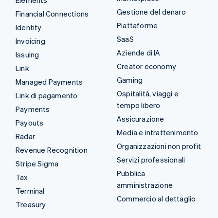
Elements
Gestione del denaro
Financial Connections
Piattaforme
Identity
SaaS
Invoicing
Aziende di IA
Issuing
Creator economy
Link
Gaming
Managed Payments
Ospitalità, viaggi e
Link di pagamento
tempo libero
Payments
Assicurazione
Payouts
Media e intrattenimento
Radar
Organizzazioni non profit
Revenue Recognition
Servizi professionali
Stripe Sigma
Pubblica
Tax
amministrazione
Terminal
Commercio al dettaglio
Treasury