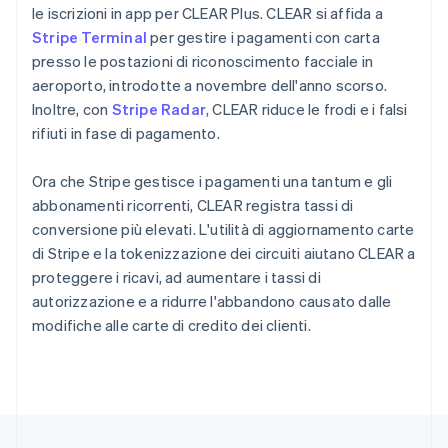
le iscrizioni in app per CLEAR Plus. CLEAR si affida a
Regno Unito
Stripe Terminal
per gestire i pagamenti con carta
English
Repubblica Ceca
presso le postazioni di riconoscimento facciale in
English
aeroporto, introdotte a novembre dell'anno scorso.
Romania
Inoltre, con
Stripe Radar
, CLEAR riduce le frodi e i falsi
English
rifiuti in fase di pagamento.
Singapore
English
简体中文
Ora che Stripe gestisce i pagamenti una tantum e gli
Slovacchia
abbonamenti ricorrenti, CLEAR registra tassi di
English
Slovenia
conversione più elevati. L'utilità di aggiornamento carte
English
Italiano
di Stripe e la tokenizzazione dei circuiti aiutano CLEAR a
Spagna
proteggere i ricavi, ad aumentare i tassi di
Español
English
autorizzazione e a ridurre l'abbandono causato dalle
Stati Uniti
modifiche alle carte di credito dei clienti.
English
Español
简体中文
Svezia
Svenska
English
Svizzera
Deutsch
Français
Italiano
English
Thailandia
ไทย
English