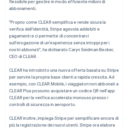
flessibile per gestire in modo efficiente milioni di
Lituania
abbonamenti.
English
Lussemburgo
"Proprio come CLEAR semplifica e rende sicura la
Français
Deutsch
English
verifica dell'identità, Stripe agevola addebiti e
Malaysia
pagamenti e ci permette di concentrarci
English
简体中文
Malta
sull'erogazione di un'esperienza senza intoppi per i
English
nostri abbonati", ha dichiarato Caryn Seidman Becker,
Messico
CEO di CLEAR.
Español
English
Norvegia
CLEAR ha introdotto una nuova offerta basata su Stripe
English
Nuova Zelanda
per servire la propria base clienti a rapida crescita. Ad
English
esempio, con CLEAR Mobile, i viaggiatori non abbonati a
Paesi Bassi
CLEAR Plus possono acquistare un codice QR nell'app
Nederlands
English
CLEAR per la verifica accelerata monouso presso i
Polonia
controlli di sicurezza in aeroporto.
English
Portogallo
Português
English
CLEAR inoltre, impiega Stripe per semplificare ancora di
RAS di Hong Kong, Cina
più la registrazione dei nuovi utenti. Stripe ora elabora
English
简体中文