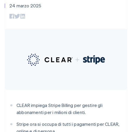
utente
Automazione
English
Gestione del denaro
Gestire gli
24 marzo 2025
flessibile
Metodi di
della contabilità
Austria
Roadmap del prodotto
Piattaforme
abbonamenti
pagamento
Stripe Sigma
Conferenza annuale
Deutsch
English
SaaS
Offrire addebiti in base
Accesso a
Report
Sessions
Belgio
all'utilizzo
oltre 125
personalizzati
Lavora con noi
Emettere carte
Nederlands
Français
Deutsch
English
Terminal
Data Pipeline
Sala stampa
garantite da stablecoin
Brasile
Pagamenti di
Sincronizzazione
Stripe Press
Português
English
Per settore
persona
dei dati
Esegui il provisioning e
Bulgaria
Authorization
gestisci i servizi con gli
English
Boost
Aziende di IA
agenti
Canada
Accettazione
Creator economy
Recapiti
ottimizzata
Gaming
English
Français
Link
Ospitalità, viaggi e
Cina continentale
Contattaci
Pagamento
tempo libero
简体中文
English
Diventa nostro partner
Risorse
Assicurazione
accelerato
Cipro
Media e
Financial
English
intrattenimento
Integrazioni app
Connections
Croazia
Organizzazioni non
Esempi di codice
Conti finanziari
English
Italiano
profit
Blog per sviluppatori
collegati
Danimarca
Servizi professionali
Stato dell'API
CLEAR impiega Stripe Billing per gestire gli
English
Pubblica
abbonamenti per i milioni di clienti.
Emirati Arabi Uniti
amministrazione
Commercio al dettaglio
English
Stripe ora si occupa di tutti i pagamenti per CLEAR,
Altro
Estonia
Product roadmap
online e di persona.
English