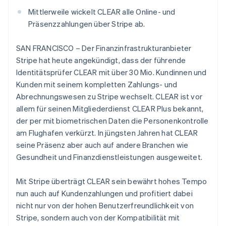
English
Svenska
Betrugsprävention
Ecosystem
Frankreich
Mittlerweile wickelt CLEAR alle Online- und
Atlas
Français
English
Präsenzzahlungen über Stripe ab.
Start-up-Gründung
Partner
Gibraltar
Stripe App-Marktplatz
English
Climate
SAN FRANCISCO – Der Finanzinfrastrukturanbieter
Griechenland
CO₂-Entnahme
Stripe hat heute angekündigt, dass der führende
English
Identity
Identitätsprüfer CLEAR mit über 30 Mio. Kundinnen und
Indien
Online-Identitätsprüfung
Kunden mit seinem kompletten Zahlungs- und
English
Irland
Abrechnungswesen zu Stripe wechselt. CLEAR ist vor
English
allem für seinen Mitgliederdienst CLEAR Plus bekannt,
Italien
der per mit biometrischen Daten die Personenkontrolle
Italiano
English
am Flughafen verkürzt. In jüngsten Jahren hat CLEAR
Stripe-Sessions 2026
Japan
seine Präsenz aber auch auf andere Branchen wie
Erfahren Sie, wie Stripe Lösungen für die W
日本語
English
Jetzt ansehen
Kanada
Gesundheit und Finanzdienstleistungen ausgeweitet.
English
Français
Kroatien
Mit Stripe überträgt CLEAR sein bewährt hohes Tempo
English
Italiano
nun auch auf Kundenzahlungen und profitiert dabei
Lettland
nicht nur von der hohen Benutzerfreundlichkeit von
English
Liechtenstein
Stripe, sondern auch von der Kompatibilität mit