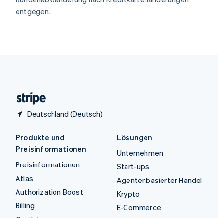
Ungarn
entgegen.
English
Vereinigte Arabische Emirate
English
Vereinigte Staaten
English
Español
简体中文
Vereinigtes Königreich
English
Zypern
English
Deutschland (Deutsch)
Produkte und
Lösungen
Preisinformationen
Unternehmen
Preisinformationen
Start-ups
Atlas
Agentenbasierter Handel
Authorization Boost
Krypto
Billing
E-Commerce