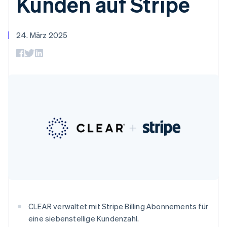
Kunden auf Stripe
Data Pipeline
Geldmanagement
Marktplatz auf
Zugriff auf mehr als
Datensynchronisierung
Produkt-Roadmap
Plattformen
Grundlagen der
125
Stripe Sessions
SaaS
Abonnementverwaltung
Terminal
Karriere
24. März 2025
Zahlungen vor Ort
Newsroom
So setzen Sie
Authorization
Stripe Press
nutzungsbasierte
Australien
Boost
Abrechnung um
English
Nach Branche
Optimierung der
Stablecoin-gestützte
Belgien
Autorisierungsraten
Karten ausgeben: So
Link
Nederlands
Français
Deutsch
English
KI-Unternehmen
Kontakt
geht´s
Beschleunigter
Brasilien
Creator Economy
Bereitstellung und
Bezahlvorgang
Gaming
Português
English
Verwaltung von
Sales-Team
Financial
Bewirtung, Reisen und
Bulgarien
Diensten mit Agenten
kontaktieren
Connections
Freizeit
Partner werden
English
Verbundene
Versicherungen
Dänemark
Medien und
Finanzdaten
English
Unterhaltung
Deutschland
Ressourcen
Gemeinnützige
Deutsch
English
Organisationen
Estland
Fachdienstleistungen
App-Integrationen
Mehr
Öffentlicher Sektor
Code-Beispiele
English
Product roadmap
Einzelhandel
Entwickler-Blog
Festlandchina
Ausblick
CLEAR verwaltet mit Stripe Billing Abonnements für
API-Status
简体中文
English
Finnland
eine siebenstellige Kundenzahl.
Radar