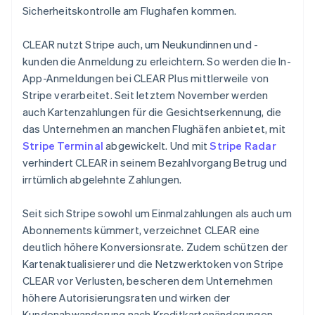
Português
English
Sicherheitskontrolle am Flughafen kommen.
Rumänien
English
Schweden
CLEAR nutzt Stripe auch, um Neukundinnen und -
Svenska
English
kunden die Anmeldung zu erleichtern. So werden die In-
Schweiz
App-Anmeldungen bei CLEAR Plus mittlerweile von
Deutsch
Français
Italiano
English
Stripe verarbeitet. Seit letztem November werden
Singapur
auch Kartenzahlungen für die Gesichtserkennung, die
English
简体中文
Slowakei
das Unternehmen an manchen Flughäfen anbietet, mit
English
Stripe Terminal
abgewickelt. Und mit
Stripe Radar
Slowenien
verhindert CLEAR in seinem Bezahlvorgang Betrug und
English
Italiano
irrtümlich abgelehnte Zahlungen.
Sonderverwaltungsregion Hongkong,
China
Seit sich Stripe sowohl um Einmalzahlungen als auch um
English
简体中文
Abonnements kümmert, verzeichnet CLEAR eine
Spanien
deutlich höhere Konversionsrate. Zudem schützen der
Español
English
Thailand
Kartenaktualisierer und die Netzwerktoken von Stripe
ไทย
English
CLEAR vor Verlusten, bescheren dem Unternehmen
Tschechische Republik
höhere Autorisierungsraten und wirken der
English
Kundenabwanderung nach Kreditkartenänderungen