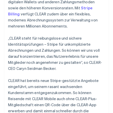
Deutsch
English
digitalen Wallets und anderen Zahlungsmethoden
Litauen
sowie den höheren Konversionsraten. Mit
Stripe
English
Billing
verfügt CLEAR zudem über ein flexibles,
Luxemburg
modernes Abrechnungssystem zur Verwaltung von
Français
Deutsch
English
Malaysia
mehreren Millionen Abonnements.
English
简体中文
Malta
„CLEAR steht für reibungslose und sichere
English
Identitätsprüfungen – Stripe für unkomplizierte
Mexiko
Abrechnungen und Zahlungen. So können wir uns voll
Español
English
darauf konzentrieren, das Nutzererlebnis für unsere
Neuseeland
Mitglieder noch angenehmer zu gestalten“, so CLEAR-
English
Niederlande
CEO Caryn Seidman Becker.
Nederlands
English
Norwegen
CLEAR hat bereits neue Stripe-gestützte Angebote
English
eingeführt, um seinem rasant wachsenden
Österreich
Kundenstamm entgegenzukommen. So können
Deutsch
English
Polen
Reisende mit CLEAR Mobile auch ohne CLEAR-Plus-
English
Mitgliedschaft einen QR-Code über die CLEAR-App
Portugal
erwerben und damit einmal schneller durch die