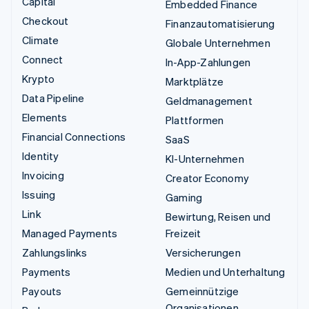
Capital
Embedded Finance
Checkout
Finanzautomatisierung
Climate
Globale Unternehmen
Connect
In-App-Zahlungen
Krypto
Marktplätze
Data Pipeline
Geldmanagement
Elements
Plattformen
Financial Connections
SaaS
Identity
KI-Unternehmen
Invoicing
Creator Economy
Issuing
Gaming
Link
Bewirtung, Reisen und
Managed Payments
Freizeit
Zahlungslinks
Versicherungen
Payments
Medien und Unterhaltung
Payouts
Gemeinnützige
Organisationen