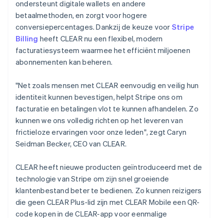
ondersteunt digitale wallets en andere
Italiano
English
betaalmethoden, en zorgt voor hogere
Japan
conversiepercentages. Dankzij de keuze voor
Stripe
日本語
English
Kroatië
Billing
heeft CLEAR nu een flexibel, modern
English
Italiano
facturatiesysteem waarmee het efficiënt miljoenen
Letland
abonnementen kan beheren.
English
Liechtenstein
"Net zoals mensen met CLEAR eenvoudig en veilig hun
Deutsch
English
Litouwen
identiteit kunnen bevestigen, helpt Stripe ons om
English
facturatie en betalingen vlot te kunnen afhandelen. Zo
Luxemburg
kunnen we ons volledig richten op het leveren van
Français
Deutsch
English
frictieloze ervaringen voor onze leden", zegt Caryn
Maleisië
Seidman Becker, CEO van CLEAR.
English
简体中文
Malta
CLEAR heeft nieuwe producten geïntroduceerd met de
English
Mexico
technologie van Stripe om zijn snel groeiende
Español
English
klantenbestand beter te bedienen. Zo kunnen reizigers
Nederland
die geen CLEAR Plus-lid zijn met CLEAR Mobile een QR-
Nederlands
English
code kopen in de CLEAR-app voor eenmalige
Nieuw-Zeeland