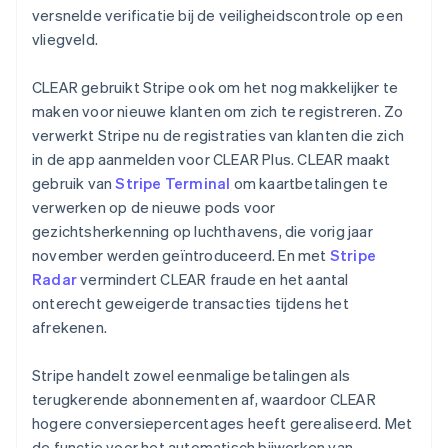
versnelde verificatie bij de veiligheidscontrole op een
English
Noorwegen
vliegveld.
English
Oostenrijk
CLEAR gebruikt Stripe ook om het nog makkelijker te
Deutsch
English
maken voor nieuwe klanten om zich te registreren. Zo
Polen
verwerkt Stripe nu de registraties van klanten die zich
English
Portugal
in de app aanmelden voor CLEAR Plus. CLEAR maakt
Português
English
gebruik van
Stripe Terminal
om kaartbetalingen te
Roemenië
verwerken op de nieuwe pods voor
English
gezichtsherkenning op luchthavens, die vorig jaar
Singapore
november werden geïntroduceerd. En met
Stripe
English
简体中文
Slovenië
Radar
vermindert CLEAR fraude en het aantal
English
Italiano
onterecht geweigerde transacties tijdens het
Slowakije
afrekenen.
English
Spanje
Stripe handelt zowel eenmalige betalingen als
Español
English
terugkerende abonnementen af, waardoor CLEAR
Thailand
hogere conversiepercentages heeft gerealiseerd. Met
ไทย
English
Tsjechië
de functie voor het automatisch bijwerken van