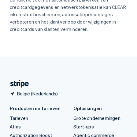
English
creditcardgegevens en netwerktokenisatie kan CLEAR
Vasteland van China
inkomsten beschermen, autorisatiepercentages
简体中文
English
verbeteren en het klantverloop door wijzigingen in
Verenigd Koninkrijk
creditcards van klanten verminderen.
English
Verenigde Arabische Emiraten
English
Verenigde Staten
English
Español
简体中文
Zweden
Svenska
English
Zwitserland
Deutsch
Français
Italiano
English
België (Nederlands)
Producten en tarieven
Oplossingen
Tarieven
Grote ondernemingen
Atlas
Start-ups
Authorization Boost
Agentic commerce