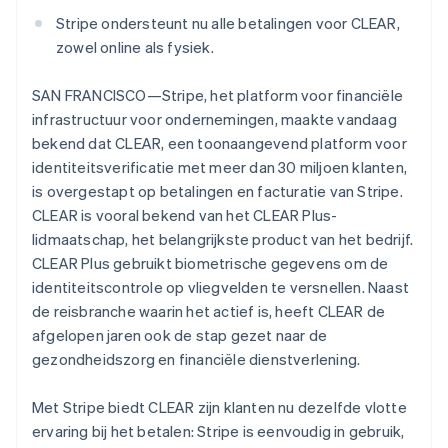
Oprichting van een start-up
English
Stripe ondersteunt nu alle betalingen voor CLEAR,
Duitsland
zowel online als fysiek.
Climate
Ecosysteem
Deutsch
English
CO₂-verwijdering
Estland
Partners
SAN FRANCISCO—Stripe, het platform voor financiële
Identity
English
Stripe App Marketplace
Online identiteitsverificatie
Finland
infrastructuur voor ondernemingen, maakte vandaag
English
Svenska
bekend dat CLEAR, een toonaangevend platform voor
Frankrijk
identiteitsverificatie met meer dan 30 miljoen klanten,
Français
English
is overgestapt op betalingen en facturatie van Stripe.
Gibraltar
CLEAR is vooral bekend van het CLEAR Plus-
English
Stripe Sessions 2026
lidmaatschap, het belangrijkste product van het bedrijf.
Griekenland
Ontdek hoe Stripe de economische infrastructuu
CLEAR Plus gebruikt biometrische gegevens om de
English
Nu bekijken
Hongarije
identiteitscontrole op vliegvelden te versnellen. Naast
English
de reisbranche waarin het actief is, heeft CLEAR de
Hongkong SAR, China
afgelopen jaren ook de stap gezet naar de
English
简体中文
gezondheidszorg en financiële dienstverlening.
Ierland
English
India
Met Stripe biedt CLEAR zijn klanten nu dezelfde vlotte
English
ervaring bij het betalen: Stripe is eenvoudig in gebruik,
Italië