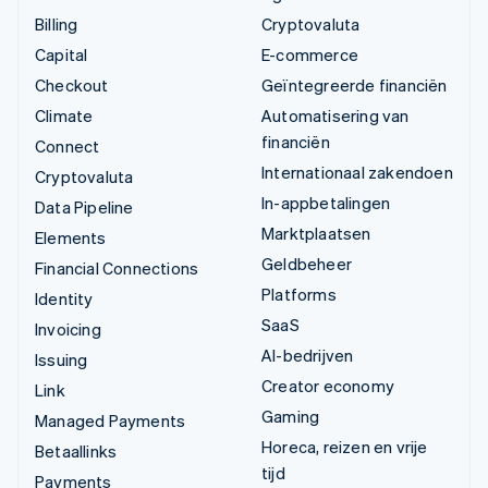
Billing
Cryptovaluta
Capital
E-commerce
Checkout
Geïntegreerde financiën
Climate
Automatisering van
financiën
Connect
Internationaal zakendoen
Cryptovaluta
In-appbetalingen
Data Pipeline
Marktplaatsen
Elements
Geldbeheer
Financial Connections
Platforms
Identity
SaaS
Invoicing
AI-bedrijven
Issuing
Creator economy
Link
Gaming
Managed Payments
Horeca, reizen en vrije
Betaallinks
tijd
Payments