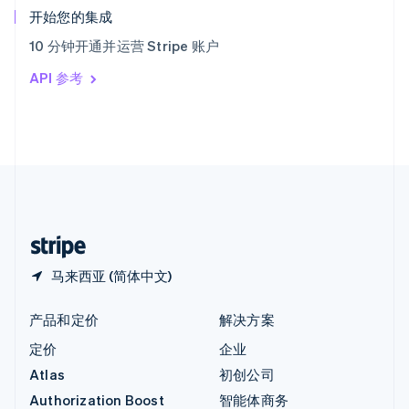
English
开始您的集成
意大利
10 分钟开通并运营 Stripe 账户
Italiano
English
印度
API 参考
English
英国
English
直布罗陀
English
中国内地
简体中文
English
中国香港特别行政区
English
简体中文
马来西亚 (简体中文)
产品和定价
解决方案
定价
企业
Atlas
初创公司
Authorization Boost
智能体商务