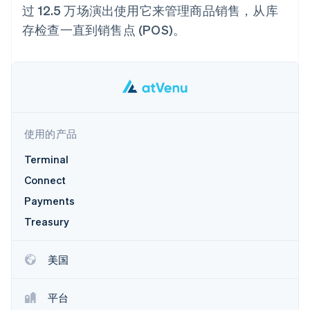
Boost
Stripe Sigma
产品路线图
过 12.5 万场演出使用它来管理商品销售，从库
SaaS
支付成功率优
自定义报告
Sessions 年度大会
存检查一直到销售点 (POS)。
化
Data Pipeline
招聘
数据同步
Link
资讯中心
加速结账
资源
Stripe Press
按行业
应用集成
AI 企业
代码示例
创作者经济
开发者博客
联系
更多
游戏
API 状态
Product roadmap
酒店、旅游与休闲
使用的产品
联系销售
了解未来规划
保险
成为合作伙伴
媒体与娱乐
Terminal
Radar
非营利组织
欺诈防范
Connect
专业服务
Atlas
公共部门
Payments
初创企业注册
零售
Treasury
Climate
碳移除
生态系统
美国
合作伙伴
平台
Stripe App Marketplace