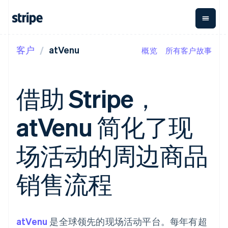
客户
atVenu
概览
所有客户故事
按企业阶段
文档
学习
支付
营收
资金管
平台
理
易市
大型企业
Stripe 文档
博客
Payments
Billing
初创企业
API 参考文档
客户案例
借助 Stripe，
在线支付
经常性收入
Global
Conn
库与 SDK
指南
Payment links
Metronome
Payouts
Stripe Apps
按用量计费
平台
atVenu 简化了现
无代码支付
Subscriptions
向第三
按应用场景
Checkout
方打款
支持
预构建支付界
订阅管理
Crypto
指南
智能体商务
场活动的周边商品
面
Invoicing
钱包、
加密货币
获取支持
一次性或定期
Elements
稳定币
电子商务
接受线上付款
托管支持方案
灵活的 UI 组件
账单
发行和
嵌入式金融
实施预置结账流程
专业服务
销售流程
支付方式
Tax
发卡基
财务自动化
构建平台或交易市场
支持 125 种以
销售税和增值
础设施
全球化企业
管理订阅
上
税自动化
应用内支付
提供按用量计费
Terminal
Revenue
交易市场
发行稳定币支持的支付卡
线下支付
Recognition
公司
资金管理
通过智能体配置和管理服
atVenu
是全球领先的现场活动平台。每年有超
会计自动化
Authorization
平台
务