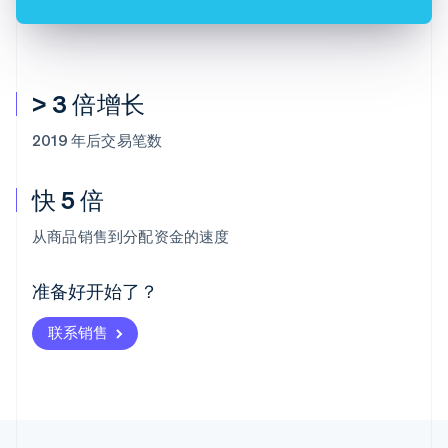
> 3 倍增长
2019 年后交易笔数
快 5 倍
阿联酋
English
从商品销售到分配资金的速度
爱尔兰
English
爱沙尼亚
准备好开始了？
English
奥地利
联系销售
Deutsch
English
澳大利亚
English
巴西
Português
English
保加利亚