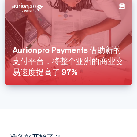
English
立陶宛
English
列支敦士登
Deutsch
English
卢森堡
Français
Deutsch
English
罗马尼亚
Aurionpro Payments 借助新的
English
支付平台，将整个亚洲的商业交
马尔他
English
易速度提高了 97%
马来西亚
English
简体中文
美国
English
Español
简体中文
墨西哥
Español
English
挪威
English
葡萄牙
Português
English
准备好开始了？
日本