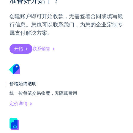
日本語
English
瑞典
创建账户即可开始收款，无需签署合同或填写银
Svenska
English
瑞士
行信息。您也可以联系我们，为您的企业定制专
Deutsch
Français
Italiano
English
属支付解决方案。
塞浦路斯
English
斯洛伐克
开始
联系销售
English
斯洛文尼亚
English
Italiano
泰国
ไทย
English
希腊
价格始终透明
English
统一按每笔交易收费，无隐藏费用
西班牙
Español
English
定价详情
新加坡
English
简体中文
新西兰
English
匈牙利