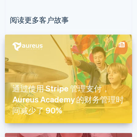
English
比利时
Nederlands
Français
Deutsch
English
阅读更多客户故事
波兰
English
丹麦
English
德国
Deutsch
English
法国
Français
English
芬兰
English
Svenska
通过使用 Stripe 管理支付，
荷兰
Nederlands
English
Aureus Academy 的财务管理时
加拿大
English
Français
间减少了 90%
捷克
English
克罗地亚
English
Italiano
拉脱维亚