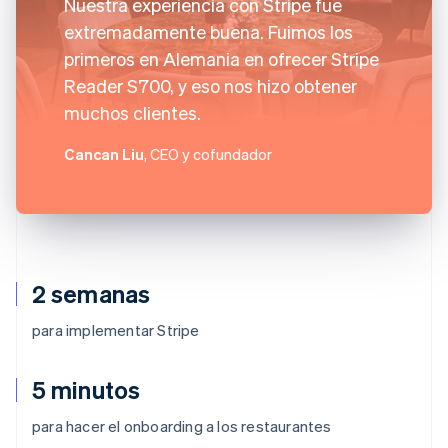
Nuestra experiencia con Stripe fue
extremadamente buena. Fuimos los
primeros en Alemania en ofrecer Stripe
Reader S700, y eso nos hizo obtener
muchos clientes.
Cancan Liu
, CEO y cofundador
2 semanas
para implementar Stripe
5 minutos
para hacer el onboarding a los restaurantes