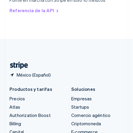
Ponte en marcha con Stripe en solo 10 minutos
English
Rumania
Referencia de la API
English
Singapur
English
简体中文
Suecia
Svenska
English
Suiza
Deutsch
Français
Italiano
English
Tailandia
ไทย
English
México (Español)
Productos y tarifas
Soluciones
Precios
Empresas
Atlas
Startups
Authorization Boost
Comercio agéntico
Billing
Criptomoneda
Capital
E-commerce