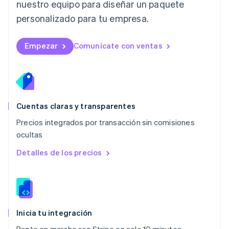
nuestro equipo para diseñar un paquete
Français
Deutsch
English
Malasia
personalizado para tu empresa.
English
简体中文
Malta
English
Empezar
Comunícate con ventas
México
Español
English
Noruega
English
Nueva Zelandia
English
Cuentas claras y transparentes
Países Bajos
Precios integrados por transacción sin comisiones
Nederlands
English
ocultas
Polonia
English
Detalles de los precios
Portugal
Português
English
RAE de Hong Kong, China
English
简体中文
Reino Unido
English
Inicia tu integración
República Checa