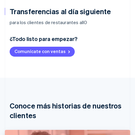
Transferencias al día siguiente
para los clientes de restaurantes allO
¿Todo listo para empezar?
Alemania
Comunícate con ventas
Deutsch
English
Australia
English
Austria
Deutsch
English
Bélgica
Nederlands
Français
Deutsch
English
Brasil
Português
English
Conoce más historias de nuestros
Bulgaria
English
clientes
Canadá
English
Français
China continental