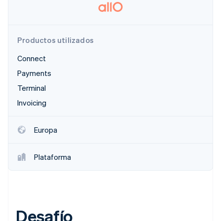
Ecosistema
Productos utilizados
Sesiones de Stripe 2026
Socios
Descubre cómo Stripe construye la infraestructura económi
Connect
Stripe App Marketplace
Mirar ahora
Payments
Terminal
Invoicing
Europa
Plataforma
Desafío