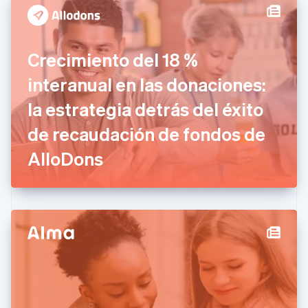
简体中文
English
Chipre
English
Croacia
Crecimiento del 18 %
English
Italiano
Dinamarca
interanual en las donaciones:
English
Emiratos Árabes Unidos
la estrategia detrás del éxito
English
de recaudación de fondos de
Eslovaquia
English
AlloDons
Eslovenia
English
Italiano
España
Español
English
Estados Unidos
English
Español
简体中文
Estonia
English
Finlandia
English
Svenska
Francia