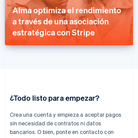
Français
English
Gibraltar
Alma optimiza el rendimiento
English
a través de una asociación
Grecia
English
estratégica con Stripe
Hungría
English
India
English
Irlanda
English
Italia
Italiano
English
Japón
日本語
English
¿Todo listo para empezar?
Letonia
English
Liechtenstein
Crea una cuenta y empieza a aceptar pagos
Deutsch
English
Lituania
sin necesidad de contratos ni datos
English
bancarios. O bien, ponte en contacto con
Luxemburgo