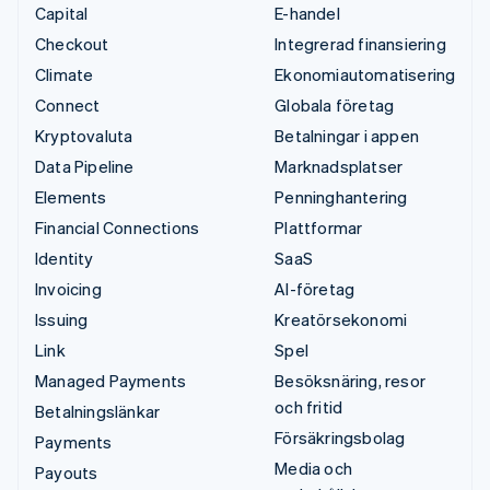
Capital
E-handel
Checkout
Integrerad finansiering
Climate
Ekonomiautomatisering
Connect
Globala företag
Kryptovaluta
Betalningar i appen
Data Pipeline
Marknadsplatser
Elements
Penninghantering
Financial Connections
Plattformar
Identity
SaaS
Invoicing
AI-företag
Issuing
Kreatörsekonomi
Link
Spel
Managed Payments
Besöksnäring, resor
och fritid
Betalningslänkar
Försäkringsbolag
Payments
Media och
Payouts