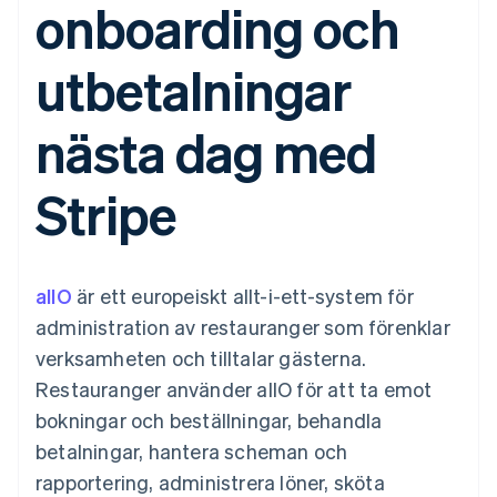
onboarding och
Godkännandeoptimeringar
Recognition
Företag
Plattformar
Erbjud
Link
Automatiserad
SaaS
användningsbaserad
Accelererad kassaprocess
redovisning
Produktplan
fakturering
utbetalningar
Financial Connections
Stripe Sigma
Sessions årliga
Utfärda stablecoin-
Länkade finanskontodata
Anpassade
konferens
stödda kort
rapporter
Karriärer
Tillhandahåll och
Efter bransch
nästa dag med
Data Pipeline
Nyhetsrum
hantera tjänster med
Datasynkronisering
Stripe Press
agenter
AI-företag
Stripe
Kreatörsekonomi
Spel
Besöksnäring, resor
Kontakt
Mer
Resurser
och fritid
Product roadmap
Försäkringsbolag
Kontakta säljteamet
Se vad som kommer härnäst
Media och
Appintegrationer
allO
är ett europeiskt allt-i-ett-system för
Bli partner
underhållning
Kodexempel
Radar
administration av restauranger som förenklar
Ideella organisationer
Utvecklarblogg
Bedrägeribekämpning
Professionella tjänster
API-status
verksamheten och tilltalar gästerna.
Offentlig sektor
Atlas
Restauranger använder allO för att ta emot
Detaljhandel
Bolagsbildning för startups
bokningar och beställningar, behandla
Climate
betalningar, hantera scheman och
Koldioxidinfångning
Ecosystem
rapportering, administrera löner, sköta
Identity