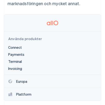
Identitetsverifiering online
marknadsföringen och mycket annat.
Partner
Stripe App Marketplace
Stripe Sessions 2026
Se hur Stripe bygger den ekonomiska inf
Titta nu
Använda produkter
Connect
Payments
Terminal
Invoicing
Europa
Plattform