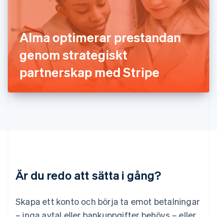
Kanada
English
Français
Kroatien
English
Italiano
Alma optimerar prestandan
Lettland
English
genom strategiskt
Liechtenstein
partnerskap med Stripe
Deutsch
English
Litauen
English
Luxemburg
Français
Deutsch
English
Malaysia
English
简体中文
Malta
English
Mexiko
Español
English
Är du redo att sätta i gång?
Nederländerna
Nederlands
English
Norge
Skapa ett konto och börja ta emot betalningar
English
– inga avtal eller bankuppgifter behövs – eller