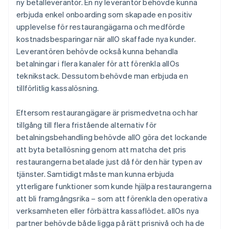
ny betalleverantör. En ny leverantör behövde kunna
erbjuda enkel onboarding som skapade en positiv
upplevelse för restaurangägarna och medförde
kostnadsbesparingar när allO skaffade nya kunder.
Leverantören behövde också kunna behandla
betalningar i flera kanaler för att förenkla allOs
teknikstack. Dessutom behövde man erbjuda en
tillförlitlig kassalösning.
Eftersom restaurangägare är prismedvetna och har
tillgång till flera fristående alternativ för
betalningsbehandling behövde allO göra det lockande
att byta betallösning genom att matcha det pris
restaurangerna betalade just då för den här typen av
tjänster. Samtidigt måste man kunna erbjuda
ytterligare funktioner som kunde hjälpa restaurangerna
att bli framgångsrika – som att förenkla den operativa
verksamheten eller förbättra kassaflödet. allOs nya
partner behövde både ligga på rätt prisnivå och ha de