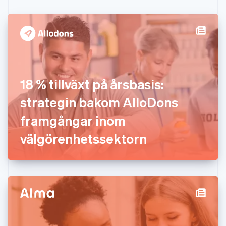
Fastlandskina
简体中文
English
Finland
English
Svenska
Frankrike
Français
English
Förenade Arabemiraten
English
18 % tillväxt på årsbasis:
Gibraltar
English
strategin bakom AlloDons
Grekland
English
framgångar inom
Hongkong SAR, Kina
välgörenhetssektorn
English
简体中文
Indien
English
Irland
English
Italien
Italiano
English
Japan
日本語
English