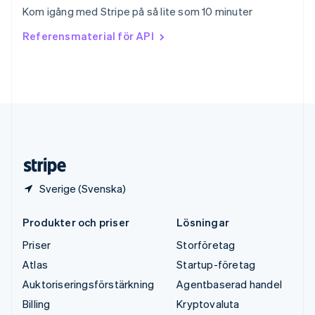
Thailand
Kom igång med Stripe på så lite som 10 minuter
ไทย
English
Tjeckien
Referensmaterial för API
English
Tyskland
Deutsch
English
Ungern
English
USA
English
Español
简体中文
Österrike
Deutsch
English
Sverige (Svenska)
Produkter och priser
Lösningar
Priser
Storföretag
Atlas
Startup-företag
Auktoriseringsförstärkning
Agentbaserad handel
Billing
Kryptovaluta