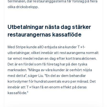
terminalen, där restauranggästerna får förslag på flera
olika dricksbelopp.
Utbetalningar nästa dag stärker
restaurangernas kassaflöde
Med Stripe kunde allO erbjuda sina kunder T+1-
utbetalningar, vilket innebär att restaurangerna normalt
tar emot medel redan en dag efter korttransaktionen.
Det är en fördel som få företag har på den tyska
marknaden. "Många av våra kunder är oerhört nöjda
med detta", säger Liu. "En del av dem behandlar
kortvolymer för hundratusentals euro per månad. Det
innebär att T+1 kan få en enorm effekt på deras
kassaflöde."