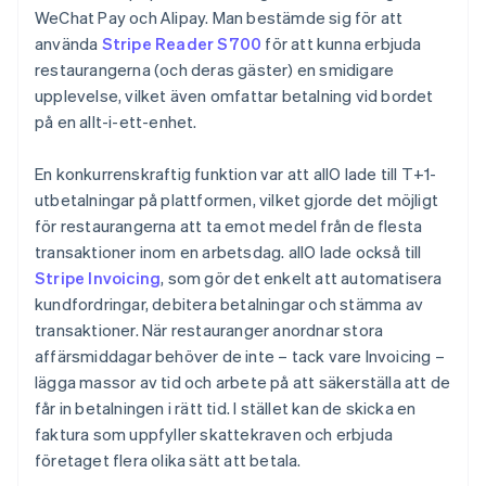
WeChat Pay och Alipay. Man bestämde sig för att
använda
Stripe Reader S700
för att kunna erbjuda
restaurangerna (och deras gäster) en smidigare
upplevelse, vilket även omfattar betalning vid bordet
på en allt-i-ett-enhet.
En konkurrenskraftig funktion var att allO lade till T+1-
utbetalningar på plattformen, vilket gjorde det möjligt
för restaurangerna att ta emot medel från de flesta
transaktioner inom en arbetsdag. allO lade också till
Stripe Invoicing
, som gör det enkelt att automatisera
kundfordringar, debitera betalningar och stämma av
transaktioner. När restauranger anordnar stora
affärsmiddagar behöver de inte – tack vare Invoicing –
lägga massor av tid och arbete på att säkerställa att de
får in betalningen i rätt tid. I stället kan de skicka en
faktura som uppfyller skattekraven och erbjuda
företaget flera olika sätt att betala.