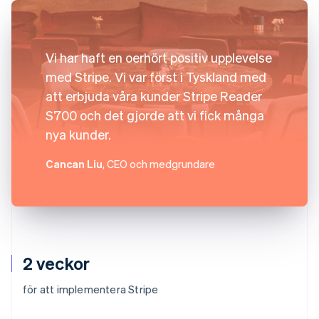
Vi har haft en oerhört positiv upplevelse
med Stripe. Vi var först i Tyskland med
att erbjuda våra kunder Stripe Reader
S700 och det gjorde att vi fick många
nya kunder.
Cancan Liu
, CEO och medgrundare
2 veckor
för att implementera Stripe