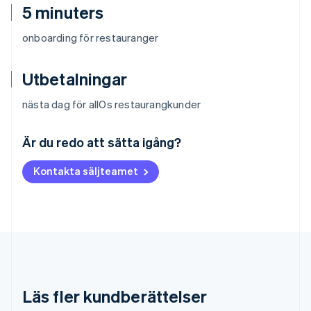
5 minuters
onboarding för restauranger
Utbetalningar
nästa dag för allOs restaurangkunder
Australien
English
Är du redo att sätta igång?
Belgien
Nederlands
Français
Deutsch
English
Kontakta säljteamet
Brasilien
Português
English
Bulgarien
English
Cypern
English
Danmark
English
Estland
Läs fler kundberättelser
English