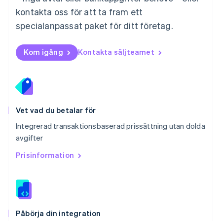
Nya Zeeland
kontakta oss för att ta fram ett
English
Polen
specialanpassat paket för ditt företag.
English
Portugal
Português
English
Kom igång
Kontakta säljteamet
Rumänien
English
Schweiz
Deutsch
Français
Italiano
English
Singapore
English
简体中文
Vet vad du betalar för
Slovakien
Integrerad transaktionsbaserad prissättning utan dolda
English
avgifter
Slovenien
English
Italiano
Prisinformation
Spanien
Español
English
Storbritannien
English
Sverige
Svenska
English
Påbörja din integration