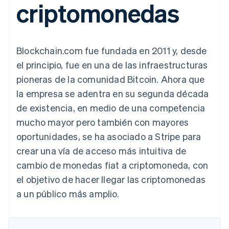
criptomonedas
Authorization
Recognition
Empresa
Gestión del dinero
Gestionar
Boost
Automatización
Plataformas
suscripciones
Optimizaciones
contable
Hoja de ruta del
SaaS
Ofrecer cobro por
de aceptación
Stripe Sigma
producto
consumo
Link
Informes
Conferencia anual
Emitir tarjetas
Blockchain.com fue fundada en 2011 y, desde
Proceso de
personalizados
Sessions
respaldadas por
compra
Data Pipeline
Empleos
monedas estables
el principio, fue en una de las infraestructuras
Por sector
acelerado
Sincronización
Sala de prensa
Aprovisiona y gestiona
pioneras de la comunidad Bitcoin. Ahora que
de datos
Stripe Press
servicios con agentes
Empresas de IA
la empresa se adentra en su segunda década
Economía de los
de existencia, en medio de una competencia
creadores
Juegos
Contacto
mucho mayor pero también con mayores
Más
Recursos
Hostelería, viajes y ocio
Product roadmap
oportunidades, se ha asociado a Stripe para
Contacta con ventas
Ver lo que viene
Seguros
Integraciones de
Conviértete en socio
crear una vía de acceso más intuitiva de
Medios de
aplicaciones
Radar
comunicación y
Ejemplos de código
cambio de monedas fiat a criptomoneda, con
Prevención de fraude
entretenimiento
Blog de
el objetivo de hacer llegar las criptomonedas
Organizaciones sin
desarrolladores
Atlas
fines de lucro
Estado de la API
Constitución de una startup
a un público más amplio.
Servicios
Climate
profesionales
Eliminación de dióxido de carbono
Sector público
Minorista