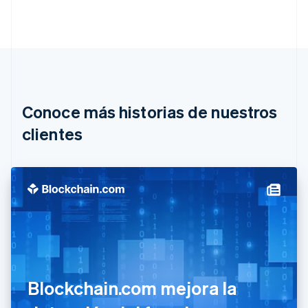
Australia
English
Austria
Deutsch
English
Bélgica
Nederlands
Français
Deutsch
English
Brasil
Português
English
Conoce más historias de nuestros
Bulgaria
English
clientes
Canadá
English
Français
China continental
简体中文
English
Chipre
English
Croacia
English
Italiano
Dinamarca
English
Emiratos Árabes Unidos
Blockchain.com mejora la
English