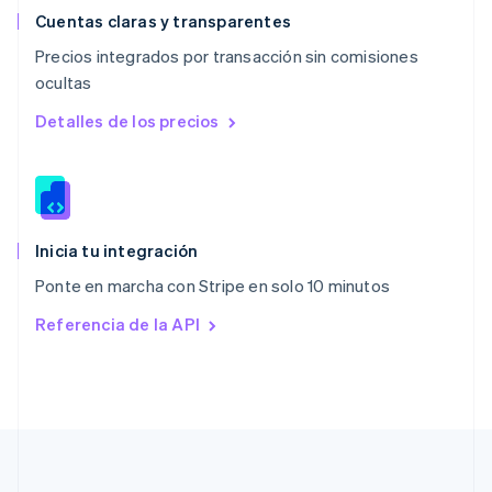
English
Cuentas claras y transparentes
Países Bajos
Precios integrados por transacción sin comisiones
Nederlands
English
ocultas
Polonia
English
Detalles de los precios
Portugal
Português
English
RAE de Hong Kong, China
English
简体中文
Reino Unido
English
Inicia tu integración
República Checa
Ponte en marcha con Stripe en solo 10 minutos
English
Rumania
Referencia de la API
English
Singapur
English
简体中文
Suecia
Svenska
English
Suiza
Deutsch
Français
Italiano
English
Tailandia