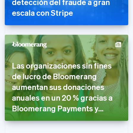
detección del fraude a gran
Eslovaquia
English
escala con Stripe
Eslovenia
English
Italiano
España
Español
English
Estados Unidos
English
Español
简体中文
Estonia
English
Finlandia
Las organizaciones sin fines
English
Svenska
Francia
de lucro de Bloomerang
Français
English
Gibraltar
aumentan sus donaciones
English
anuales en un 20 % gracias a
Grecia
English
Bloomerang Payments y
Hungría
English
Stripe
India
English
Irlanda