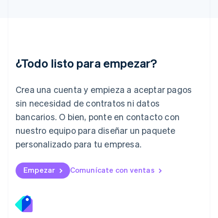
English
Italia
Italiano
English
Japón
日本語
English
¿Todo listo para empezar?
Letonia
English
Liechtenstein
Crea una cuenta y empieza a aceptar pagos
Deutsch
English
Lituania
sin necesidad de contratos ni datos
English
bancarios. O bien, ponte en contacto con
Luxemburgo
nuestro equipo para diseñar un paquete
Français
Deutsch
English
Malasia
personalizado para tu empresa.
English
简体中文
Malta
English
Empezar
Comunícate con ventas
México
Español
English
Noruega
English
Nueva Zelandia