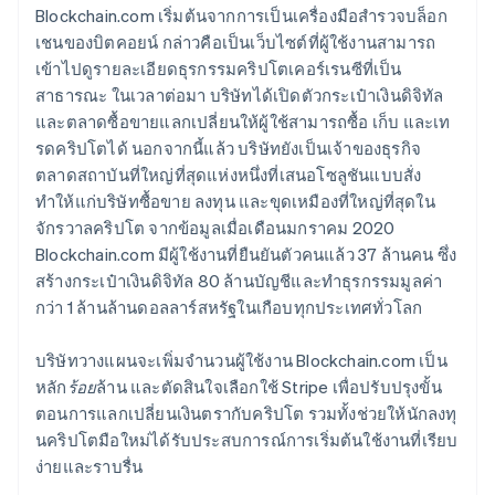
Blockchain.com เริ่มต้นจากการเป็นเครื่องมือสำรวจบล็อก
เชนของบิตคอยน์ กล่าวคือเป็นเว็บไซต์ที่ผู้ใช้งานสามารถ
เข้าไปดูรายละเอียดธุรกรรมคริปโตเคอร์เรนซีที่เป็น
สาธารณะ ในเวลาต่อมา บริษัทได้เปิดตัวกระเป๋าเงินดิจิทัล
และตลาดซื้อขายแลกเปลี่ยนให้ผู้ใช้สามารถซื้อ เก็บ และเท
รดคริปโตได้ นอกจากนี้แล้ว บริษัทยังเป็นเจ้าของธุรกิจ
ตลาดสถาบันที่ใหญ่ที่สุดแห่งหนึ่งที่เสนอโซลูชันแบบสั่ง
ทำให้แก่บริษัทซื้อขาย ลงทุน และขุดเหมืองที่ใหญ่ที่สุดใน
จักรวาลคริปโต จากข้อมูลเมื่อเดือนมกราคม 2020
Blockchain.com มีผู้ใช้งานที่ยืนยันตัวคนแล้ว 37 ล้านคน ซึ่ง
สร้างกระเป๋าเงินดิจิทัล 80 ล้านบัญชีและทำธุรกรรมมูลค่า
กว่า 1 ล้านล้านดอลลาร์สหรัฐในเกือบทุกประเทศทั่วโลก
บริษัทวางแผนจะเพิ่มจำนวนผู้ใช้งาน Blockchain.com เป็น
หลัก
ร้อย
ล้าน และตัดสินใจเลือกใช้ Stripe เพื่อปรับปรุงขั้น
ตอนการแลกเปลี่ยนเงินตรากับคริปโต รวมทั้งช่วยให้นักลงทุ
นคริปโตมือใหม่ได้รับประสบการณ์การเริ่มต้นใช้งานที่เรียบ
ง่ายและราบรื่น