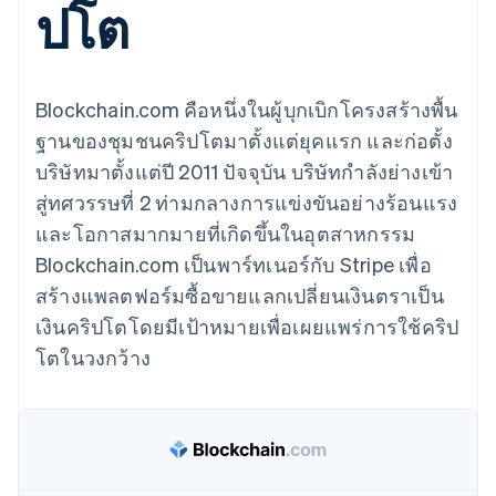
ปโต
มากกว่า 125
ขายและ VAT
แพลตฟอร์ม
การใช้งาน
รายการ
Authorization
อัตโนมัติ
Revenue
แผนงานผลิตภัณฑ์
SaaS
ออกบัตรที่มีสเตเบิลคอยน์
Boost
Recognition
การประชุมประจำปีแบบ
รองรับอยู่
ยกระดับการ
เซสชัน
จัดเตรียมและจัดการ
ระบบ
ยอมรับการ
ตำแหน่งงาน
บริการด้วยเอเจนต์
Blockchain.com คือหนึ่งในผู้บุกเบิกโครงสร้างพื้น
อัตโนมัติ
ชำระเงิน
Link
ห้องข่าว
ตามอุตสาหกรรม
การชำระเงินที่
สำหรับการ
Stripe
Stripe Press
ฐานของชุมชนคริปโตมาตั้งแต่ยุคแรก และก่อตั้ง
Sigma
รวดเร็วขึ้น
ทำบัญชี
รายงานที่
บริษัทมาตั้งแต่ปี 2011 ปัจจุบัน บริษัทกำลังย่างเข้า
บริษัท AI
แหล่งข้อมูล
ออกแบบเอง
แวดวงครีเอเตอร์
สู่ทศวรรษที่ 2 ท่ามกลางการแข่งขันอย่างร้อนแรง
Data
เกม
การติดต่อ
Pipeline
และโอกาสมากมายที่เกิดขึ้นในอุตสาหกรรม
การบริการ การเดินทาง
การเชื่อมต่อการทำงาน
การซิงค์
และสันทนาการ
แอป
ติดต่อฝ่ายขาย
Blockchain.com เป็นพาร์ทเนอร์กับ Stripe เพื่อ
ข้อมูล
ประกันภัย
ตัวอย่างโค้ด
สมัครเป็นพาร์ทเนอร์
สื่อและความบันเทิง
บล็อกของนักพัฒนา
สร้างแพลตฟอร์มซื้อขายแลกเปลี่ยนเงินตราเป็น
องค์กรไม่แสวงผลกำไร
สถานะ API
เงินคริปโตโดยมีเป้าหมายเพื่อเผยแพร่การใช้คริป
บริการเฉพาะทาง
ภาครัฐ
โตในวงกว้าง
เพิ่มเติม
ธุรกิจค้าปลีก
Product roadmap
ดูสิ่งที่กำลังจะมาถึง
Radar
ระบบนิเวศ
การป้องกันการฉ้อโกง
Atlas