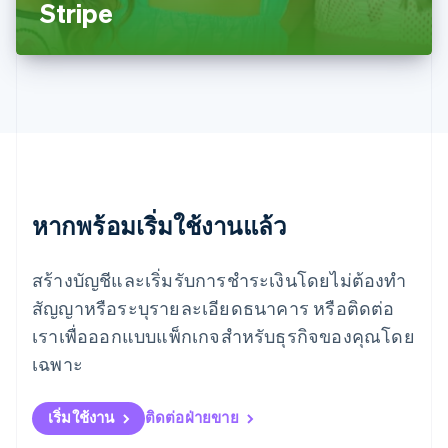
Stripe
Español
English
ยิบรอลตาร์
English
เยอรมนี
Deutsch
English
โรมาเนีย
English
ลักเซมเบิร์ก
Français
Deutsch
English
ลัตเวีย
English
หากพร้อมเริ่มใช้งานแล้ว
ลิกเตนสไตน์
Deutsch
English
ลิทัวเนีย
สร้างบัญชีและเริ่มรับการชำระเงินโดยไม่ต้องทำ
English
สัญญาหรือระบุรายละเอียดธนาคาร หรือติดต่อ
สเปน
เราเพื่อออกแบบแพ็กเกจสำหรับธุรกิจของคุณโดย
Español
English
สโลวาเกีย
เฉพาะ
English
สโลวีเนีย
English
Italiano
เริ่มใช้งาน
ติดต่อฝ่ายขาย
สวิตเซอร์แลนด์