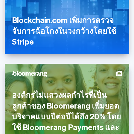
English
เนเธอร์แลนด์
Nederlands
English
Blockchain.com เพิ่มการตรวจ
บราซิล
Português
English
จับการฉ้อโกงในวงกว้างโดยใช้
บัลแกเรีย
Stripe
English
เบลเยียม
Nederlands
Français
Deutsch
English
โปรตุเกส
Português
English
โปแลนด์
English
ฝรั่งเศส
Français
English
องค์กรไม่แสวงผลกำไรที่เป็น
ฟินแลนด์
English
Svenska
ลูกค้าของ Bloomerang เพิ่มยอด
มอลตา
English
บริจาคแบบปีต่อปีได้ถึง 20% โดย
มาเลเซีย
English
简体中文
ใช้ Bloomerang Payments และ
เม็กซิโก