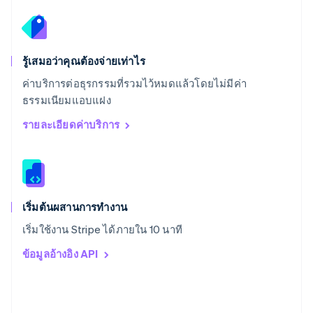
Deutsch
Français
Italiano
English
สวีเดน
Svenska
English
สหรัฐอเมริกา
English
Español
简体中文
รู้เสมอว่าคุณต้องจ่ายเท่าไร
สหรัฐอาหรับเอมิเรตส์
ค่าบริการต่อธุรกรรมที่รวมไว้หมดแล้วโดยไม่มีค่า
English
ธรรมเนียมแอบแฝง
สหราชอาณาจักร
English
รายละเอียดค่าบริการ
สาธารณรัฐเช็ก
English
สิงคโปร์
English
简体中文
ออสเตรเลีย
English
เริ่มต้นผสานการทำงาน
ออสเตรีย
เริ่มใช้งาน Stripe ได้ภายใน 10 นาที
Deutsch
English
อิตาลี
ข้อมูลอ้างอิง API
Italiano
English
อินเดีย
English
เอสโตเนีย