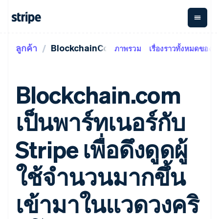
ลูกค้า
BlockchainCom
ภาพรวม
เรื่องราวทั้งหมดของลู
ตามขั้น
เอกสารประกอบ
เรียนรู้
การชำระเงิน
รายรับ
การ
แพลตฟอ
จัดการ
และ
องค์กร
Stripe Docs
บล็อก
เงิน
มาร์เก็ต
Payments
Billing
ธุรกิจสตาร์ทอัพ
ข้อมูลอ้างอิงเกี่ยวกับ API
เรื่องราวจากลูกค้า
Blockchain.com
การชำระเงิน
รายรับตาม
เพลส
ไลบรารีและ SDK
คู่มือ
ออนไลน์
แบบแผนล่วง
Stripe Apps
Global
Payment links
หน้า
Metronome
Payouts
Conne
เป็นพาร์ทเนอร์กับ
การชำร
ตามกรณีใช้งาน
การชำระเงิน
การเรียกเก็บ
เบิกจ่าย
เงินสำห
การสนับสนุน
แบบไม่ต้อง
เงินตามการ
ให้กับ
แพลตฟอ
คู่มือ
การค้าแบบใช้เอเจนต์
Stripe เพื่อดึงดูดผู้
เขียนโค้ด
Checkout
ใช้งาน
การชำระเงิน
บุคคลที่
อีคอมเมิร์ซ
รับการสนับสนุน
UI การชำระ
ตามรอบบิล
สาม
บริการทางการเงินที่ผสาน
รับการชำระเงินออนไลน์
แพ็กเกจการสนับสนุนที่ได้
การจัดการ
เงินสำเร็จรูป
รวมในตัว
ติดตั้งใช้งานการชำระเงิน
รับการจัดการ
ใช้จำนวนมากขึ้น
การชำระเงิน
Elements
การทำงานอัตโนมัติด้าน
สำเร็จรูป
บริการเฉพาะทาง
องค์ประกอบ UI
ตามรอบบิล
Invoicing
การเงิน
สร้างแพลตฟอร์มหรือ
ครั้งเดียวหรือ
ที่ยืดหยุ่น
ธุรกิจทั่วโลก
มาร์เก็ตเพลส
เข้ามาในแวดวงคริ
ตามแบบแผน
วิธีการชำระ
การชำระเงินในแอป
จัดการการชำระเงินตาม
เงิน
ล่วงหน้า
Tax
มาร์เก็ตเพลส
รอบบิล
เข้าถึงได้
คิดภาษีการ
บริษัท
การจัดการเงิน
เสนอการเรียกเก็บเงินตาม