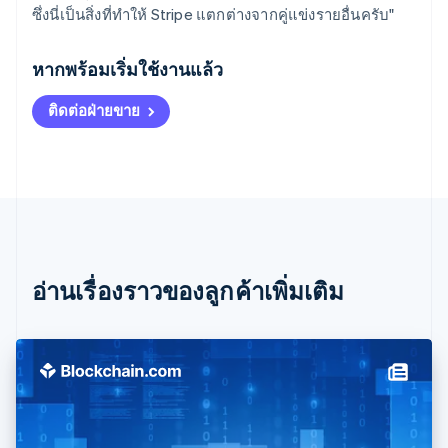
ซึ่งนี่เป็นสิ่งที่ทำให้ Stripe แตกต่างจากคู่แข่งรายอื่นครับ"
กรีซ
English
หากพร้อมเริ่มใช้งานแล้ว
เขตบริหารพิเศษฮ่องกง ประเทศจีน
English
简体中文
ติดต่อฝ่ายขาย
แคนาดา
English
Français
โครเอเชีย
English
Italiano
จีนแผ่นดินใหญ่
简体中文
English
ไซปรัส
English
ญี่ปุ่น
อ่านเรื่องราวของลูกค้าเพิ่มเติม
日本語
English
เดนมาร์ก
English
ไทย
ไทย
English
นอร์เวย์
English
นิวซีแลนด์