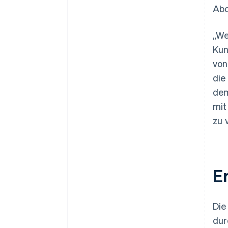
Abo
„We
Kun
von
die
dem
mit
zu 
E
Die
dur