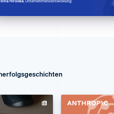
Rina Hirooka
, Unternehmensentwicklung
nerfolgsgeschichten