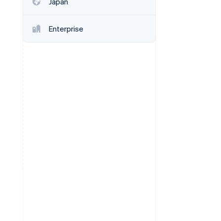
Japan
Enterprise
Stripe-Sessions 2026
Erfahren Sie, wie Stripe
Lösungen für die
Wirtschaftsinfrastruktur
für KI aufbaut.
Jetzt ansehen