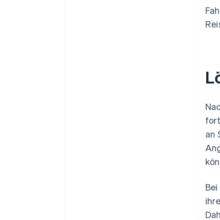
Fah
Rei
L
Nac
for
an 
Ang
kön
Bei
ihr
Dah