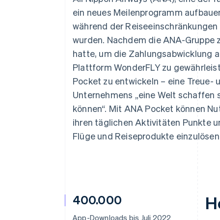
Optimierung der
Datensynchronisier
Autorisierungsraten
ein neues Meilenprogramm aufbauen,
Link
während der Reiseeinschränkungen
Beschleunigter Bezahlvorgang
Financial Connections
wurden. Nachdem die ANA-Gruppe zuv
Verbundene Finanzdaten
hatte, um die Zahlungsabwicklung au
Plattform WonderFLY zu gewährleist
Pocket zu entwickeln – eine Treue-
Unternehmens „eine Welt schaffen so
können“. Mit ANA Pocket können Nut
ihren täglichen Aktivitäten Punkte
Flüge und Reiseprodukte einzulösen
400.000
H
App-Downloads bis Juli 2022