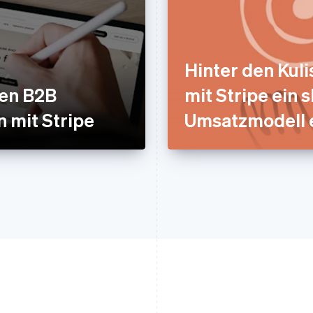
Hinter den Kuli
nen B2B
mit Stripe ein 
n mit Stripe
Umsatzmodell e