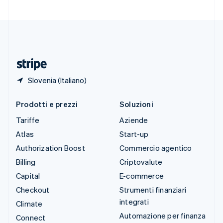
Svizzera
Deutsch
Français
Italiano
English
Thailandia
ไทย
English
Ungheria
English
Slovenia (Italiano)
Prodotti e prezzi
Soluzioni
Tariffe
Aziende
Atlas
Start-up
Authorization Boost
Commercio agentico
Billing
Criptovalute
Capital
E-commerce
Checkout
Strumenti finanziari
integrati
Climate
Automazione per finanza
Connect