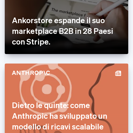
Emirati Arabi Uniti
English
Estonia
Ankorstore espande il suo
English
marketplace B2B in 28 Paesi
Finlandia
English
Svenska
con Stripe.
Francia
Français
English
Germania
Deutsch
English
Giappone
日本語
English
Gibilterra
English
Grecia
English
India
Dietro le quinte: come
English
Irlanda
Anthropic ha sviluppato un
English
modello di ricavi scalabile
Italia
Italiano
English