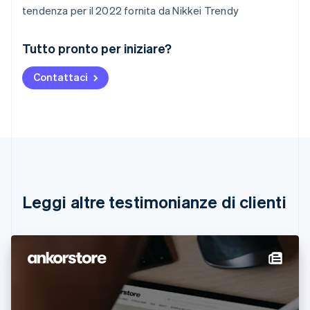
tendenza per il 2022 fornita da Nikkei Trendy
Australia
Tutto pronto per iniziare?
English
Austria
Contattaci
Deutsch
English
Belgio
Nederlands
Français
Deutsch
English
Brasile
Português
English
Bulgaria
English
Canada
English
Français
Leggi altre testimonianze di clienti
Cina continentale
简体中文
English
Cipro
English
Croazia
English
Italiano
Danimarca
English