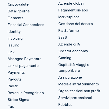
Aziende globali
Criptovalute
Pagamenti in-app
Data Pipeline
Marketplace
Elements
Gestione del denaro
Financial Connections
Piattaforme
Identity
SaaS
Invoicing
Aziende di IA
Issuing
Creator economy
Link
Gaming
Managed Payments
Ospitalità, viaggi e
Link di pagamento
tempo libero
Payments
Assicurazione
Payouts
Media e intrattenimento
Radar
Organizzazioni non profit
Revenue Recognition
Servizi professionali
Stripe Sigma
Pubblica
Tax