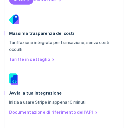
Portogallo
Português
English
RAS di Hong Kong, Cina
English
简体中文
Regno Unito
English
Massima trasparenza dei costi
Repubblica Ceca
Tariffazione integrata per transazione, senza costi
English
occulti
Romania
English
Tariffe in dettaglio
Singapore
English
简体中文
Slovacchia
English
Slovenia
English
Italiano
Avvia la tua integrazione
Spagna
Inizia a usare Stripe in appena 10 minuti
Español
English
Stati Uniti
Documentazione di riferimento dell'API
English
Español
简体中文
Svezia
Svenska
English