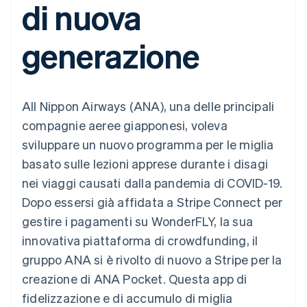
di nuova
utente
Automazione
Gestione del denaro
Gestire gli
flessibile
Metodi di
della contabilità
Roadmap del prodotto
Piattaforme
abbonamenti
pagamento
Stripe Sigma
Conferenza annuale
SaaS
Offrire addebiti in base
generazione
Accesso a
Report
Sessions
all'utilizzo
oltre 125
personalizzati
Lavora con noi
Emettere carte
Terminal
Data Pipeline
Sala stampa
garantite da stablecoin
Pagamenti di
Sincronizzazione
Stripe Press
Per settore
persona
dei dati
Esegui il provisioning e
All Nippon Airways (ANA), una delle principali
Authorization
gestisci i servizi con gli
Boost
Aziende di IA
agenti
compagnie aeree giapponesi, voleva
Accettazione
Creator economy
Recapiti
sviluppare un nuovo programma per le miglia
ottimizzata
Gaming
Link
Ospitalità, viaggi e
Contattaci
basato sulle lezioni apprese durante i disagi
Pagamento
tempo libero
Diventa nostro partner
Risorse
Assicurazione
nei viaggi causati dalla pandemia di COVID-19.
accelerato
Media e
Financial
Dopo essersi già affidata a Stripe Connect per
intrattenimento
Integrazioni app
Connections
Organizzazioni non
Esempi di codice
Conti finanziari
gestire i pagamenti su WonderFLY, la sua
profit
Blog per sviluppatori
collegati
innovativa piattaforma di crowdfunding, il
Servizi professionali
Stato dell'API
Pubblica
gruppo ANA si è rivolto di nuovo a Stripe per la
amministrazione
creazione di ANA Pocket. Questa app di
Commercio al dettaglio
Altro
fidelizzazione e di accumulo di miglia
Product roadmap