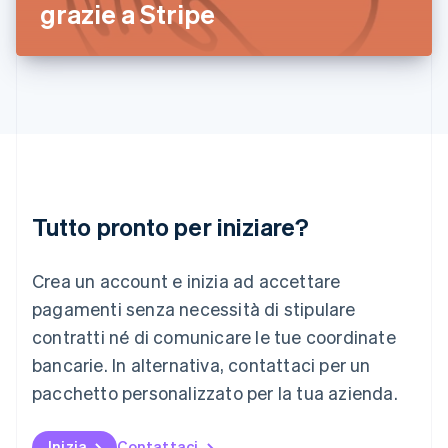
grazie a Stripe
Lettonia
English
Liechtenstein
Deutsch
English
Lituania
English
Lussemburgo
Français
Deutsch
English
Malaysia
English
简体中文
Tutto pronto per iniziare?
Malta
English
Messico
Crea un account e inizia ad accettare
Español
English
Norvegia
pagamenti senza necessità di stipulare
English
contratti né di comunicare le tue coordinate
Nuova Zelanda
bancarie. In alternativa, contattaci per un
English
Paesi Bassi
pacchetto personalizzato per la tua azienda.
Nederlands
English
Polonia
English
Inizia
Contattaci