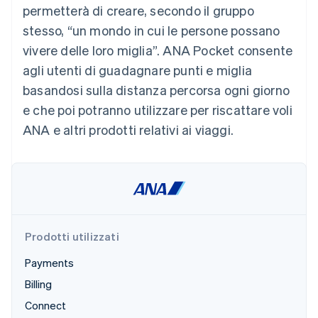
permetterà di creare, secondo il gruppo
Scopri cosa ti aspetta
stesso, “un mondo in cui le persone possano
Radar
Ecosistema
Prevenzione delle frodi
vivere delle loro miglia”. ANA Pocket consente
Partner
Atlas
agli utenti di guadagnare punti e miglia
Stripe App Marketplace
Costituzione di start-up
basandosi sulla distanza percorsa ogni giorno
Climate
e che poi potranno utilizzare per riscattare voli
Rimozione del carbonio
ANA e altri prodotti relativi ai viaggi.
Identity
Verifica online dell'identità
Stripe Sessions 2026
Prodotti utilizzati
Scopri come Stripe sta costruendo l'infrastruttura economi
Guarda ora
Payments
Billing
Connect