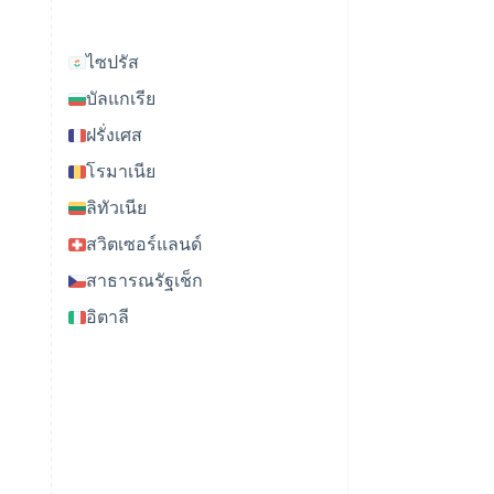
ไซปรัส
บัลแกเรีย
ฝรั่งเศส
โรมาเนีย
ลิทัวเนีย
สวิตเซอร์แลนด์
สาธารณรัฐเช็ก
อิตาลี