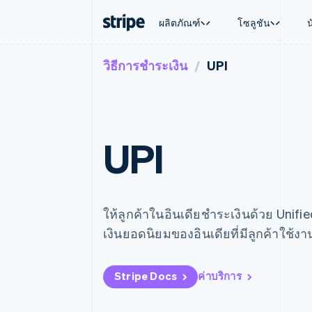
ผลิตภัณฑ์
โซลูชัน
วิธีการชำระเงิน
UPI
ตามขั้น
เอกสารประกอบ
เรียนรู้
ตามกรณี
การสนับส
การชำระเงิน
รายรับ
องค์กร
Stripe Docs
บล็อก
การค้าแบ
รับการส
Payments
Billing
ธุรกิจสตาร์ทอัพ
ข้อมูลอ้างอิงเกี่ยวกับ API
เรื่องราวจากลูกค้า
อีคอมเมิร
แพ็กเกจก
การชำระเงินออนไลน์
รายรับตามแบบแผนล่
ไลบรารีและ SDK
คู่มือ
บริการทา
บริการเ
Payment links
Metronome
Stripe Apps
การทำงาน
UPI
การชำระเงินแบบไม่ต้องเขียน
การเรียกเก็บเงินตาม
ธุรกิจทั่
โค้ด
การชำระเงินตามรอบ
การชำระ
การจัดการการชำระเ
Checkout
มาร์เก็ต
UI การชำระเงินสำเร็จรูป
บิล
การจัดกา
Elements
Invoicing
แพลตฟอ
องค์ประกอบ UI ที่ยืดหยุ่น
ครั้งเดียวหรือตามแบ
ให้ลูกค้าในอินเดียชำระเงินด้วย Unifie
SaaS
วิธีการชำระเงิน
หน้า
เงินยอดนิยมของอินเดียที่มีลูกค้าใช้ง
เข้าถึงได้มากกว่า 125 รายการ
Tax
Authorization Boost
คิดภาษีการขายและ 
ยกระดับการยอมรับการชำระเงิน
อัตโนมัติ
Link
Revenue Recogniti
Stripe Docs
ค่าบริการ
การชำระเงินที่รวดเร็วขึ้น
ระบบอัตโนมัติสำหรับ
Stripe Sigma