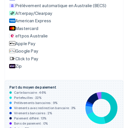
English
Français
Prélèvement automatique en Australie (BECS)
Chine continentale
Afterpay/Clearpay
简体中文
English
American Express
Chypre
English
Mastercard
Croatie
eftpos Australie
English
Italiano
Apple Pay
Danemark
English
Google Pay
Émirats arabes unis
Click to Pay
English
Zip
Espagne
Español
English
Estonie
English
Part du moyen de paiement
États-Unis
Carte bancaire :
46
%
English
Español
简体中文
Portefeuilles :
22
%
Finlande
Prélèvements bancaires :
9
%
Virements avec redirection bancaire :
3
%
English
Svenska
Virements bancaires :
2
%
France
Paiement différé :
13
%
Français
English
Bons de paiement :
0
%
Gibraltar