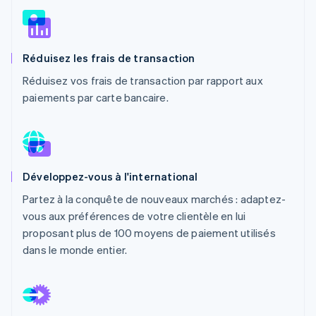
Découvrez les prochaines évolutions
Commerce en ligne
Radar
Prévention de la fraude
Réduisez les frais de transaction
Écosystème
Atlas
Constitution de start-up
Réduisez vos frais de transaction par rapport aux
Partenaires
paiements par carte bancaire.
Climate
Stripe App Marketplace
Élimination du carbone
Identity
Vérification de l'identité
Développez-vous à l'international
Partez à la conquête de nouveaux marchés : adaptez-
vous aux préférences de votre clientèle en lui
Stripe Sessions 2026
proposant plus de 100 moyens de paiement utilisés
Découvrez comment Stripe construit l’infrastructure écono
dans le monde entier.
Regarder la vidéo