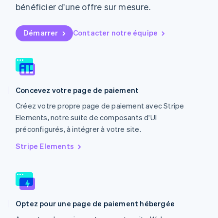
bénéficier d'une offre sur mesure.
English
简体中文
Malte
English
Démarrer
Contacter notre équipe
Mexique
Español
English
Norvège
English
Nouvelle-Zélande
English
Concevez votre page de paiement
Pays-Bas
Nederlands
English
Créez votre propre page de paiement avec Stripe
Pologne
Elements, notre suite de composants d'UI
English
préconfigurés, à intégrer à votre site.
Portugal
Português
English
Stripe Elements
R.A.S. de Hong Kong, Chine
English
简体中文
République tchèque
English
Roumanie
Optez pour une page de paiement hébergée
English
Royaume-Uni