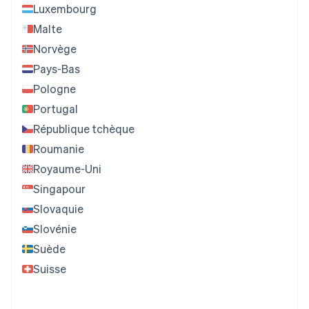
Luxembourg
Malte
Norvège
Pays-Bas
Pologne
Portugal
République tchèque
Roumanie
Royaume-Uni
Singapour
Slovaquie
Slovénie
Suède
Suisse