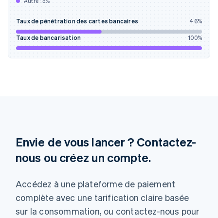
Autre :
5
%
English
Grèce
Taux de pénétration des cartes bancaires
46
%
English
Hongrie
Taux de bancarisation
100
%
English
Inde
English
Irlande
English
Italie
Italiano
English
Japon
日本語
English
Lettonie
Envie de vous lancer ? Contactez-
English
nous ou créez un compte.
Liechtenstein
Deutsch
English
Lituanie
Accédez à une plateforme de paiement
English
Luxembourg
complète avec une tarification claire basée
Français
Deutsch
English
sur la consommation, ou contactez-nous pour
Malaisie