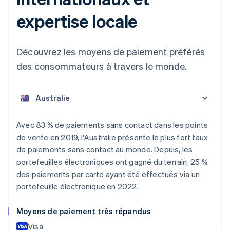
expertise locale
Découvrez les moyens de paiement préférés
des consommateurs à travers le monde.
Allemagne
Deutsch
English
Australie
Avec 83 % de paiements sans contact dans les points
English
de vente en 2019, l'Australie présente le plus fort taux
Autriche
de paiements sans contact au monde. Depuis, les
Deutsch
English
portefeuilles électroniques ont gagné du terrain, 25 %
Belgique
des paiements par carte ayant été effectués via un
Nederlands
Français
Deutsch
English
Brésil
portefeuille électronique en 2022.
Português
English
Bulgarie
Moyens de paiement très répandus
English
Visa
Canada