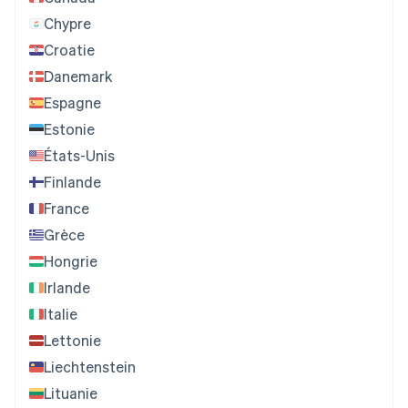
Chypre
Croatie
Danemark
Espagne
Estonie
États-Unis
Finlande
France
Grèce
Hongrie
Irlande
Italie
Lettonie
Liechtenstein
Lituanie