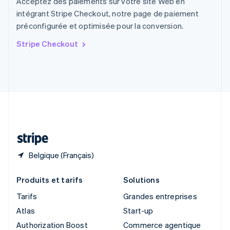
Acceptez des paiements sur votre site Web en
English
intégrant Stripe Checkout, notre page de paiement
Singapour
préconfigurée et optimisée pour la conversion.
English
简体中文
Slovaquie
Stripe Checkout
English
Slovénie
English
Italiano
Suède
Svenska
English
Suisse
Deutsch
Français
Italiano
English
Thaïlande
ไทย
English
Belgique (Français)
Produits et tarifs
Solutions
Tarifs
Grandes entreprises
Atlas
Start-up
Authorization Boost
Commerce agentique