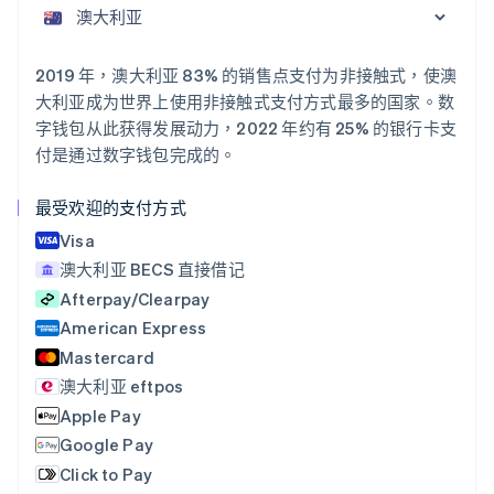
English
奥地利
Deutsch
English
澳大利亚
2019 年，澳大利亚 83% 的销售点支付为非接触式，使澳
English
大利亚成为世界上使用非接触式支付方式最多的国家。数
巴西
字钱包从此获得发展动力，2022 年约有 25% 的银行卡支
Português
English
付是通过数字钱包完成的。
保加利亚
English
比利时
最受欢迎的支付方式
Nederlands
Français
Deutsch
English
Visa
波兰
澳大利亚 BECS 直接借记
English
丹麦
Afterpay/Clearpay
English
American Express
德国
Mastercard
Deutsch
English
法国
澳大利亚 eftpos
Français
English
Apple Pay
芬兰
Google Pay
English
Svenska
Click to Pay
荷兰