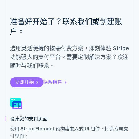
English
Español
简体中文
墨西哥
Español
English
准备好开始了？联系我们或创建账
挪威
English
户。
葡萄牙
Português
English
日本
选用灵活便捷的按需付费方案，即刻体验 Stripe
日本語
English
功能强大的支付平台。需要定制解决方案？欢迎
瑞典
Svenska
English
随时与我们联系。
瑞士
Deutsch
Français
Italiano
English
塞浦路斯
立即开始
联系销售
English
斯洛伐克
English
斯洛文尼亚
English
Italiano
设计您的支付页面
泰国
ไทย
English
使用 Stripe Element 预构建嵌入式 UI 组件，打造专属支
希腊
付界面。
English