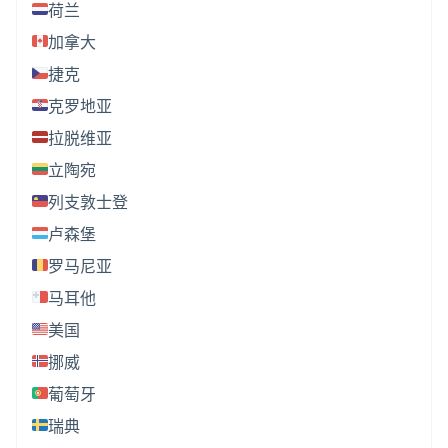
荷兰
加拿大
捷克
克罗地亚
拉脱维亚
立陶宛
列支敦士登
卢森堡
罗马尼亚
马耳他
美国
挪威
葡萄牙
瑞典