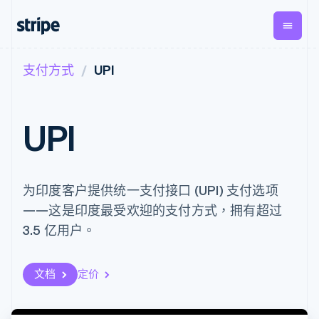
支付方式
UPI
按企业阶段
文档
学习
支付
营收
资金管
平台
理
易市
大型企业
Stripe 文档
博客
Payments
Billing
初创企业
API 参考文档
客户案例
UPI
在线支付
经常性收入
Global
Conn
库与 SDK
指南
Managed
Metronome
Payouts
Stripe Apps
Payments
按用量计费
平台
备案商家解决
Subscriptions
向第三
按应用场景
方案
方打款
支持
为印度客户提供统一支付接口 (UPI) 支付选项
订阅管理
Payment links
Crypto
指南
智能体商务
Invoicing
钱包、
——这是印度最受欢迎的支付方式，拥有超过
加密货币
获取支持
无代码支付
一次性或定期
稳定币
电子商务
接受线上付款
托管支持方案
3.5 亿用户。
Checkout
账单
发行和
嵌入式金融
实施预置结账流程
专业服务
预构建支付界
Tax
发卡基
财务自动化
构建平台或交易市场
面
销售税和增值
础设施
全球化企业
管理订阅
Elements
税自动化
文档
定价
应用内支付
提供按用量计费
灵活的 UI 组件
Revenue
交易市场
发行稳定币支持的支付卡
Payment
Recognition
公司
资金管理
通过智能体配置和管理服
methods
会计自动化
平台
务