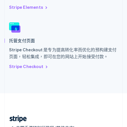
西班牙
Stripe Elements
Español
English
新加坡
English
简体中文
新西兰
English
托管支付页面
匈牙利
English
Stripe Checkout 是专为提高转化率而优化的预构建支付
意大利
页面，轻松集成，即可在您的网站上开始接受付款。
Italiano
English
印度
Stripe Checkout
English
英国
English
直布罗陀
English
中国内地
简体中文
English
中国香港特别行政区
English
简体中文