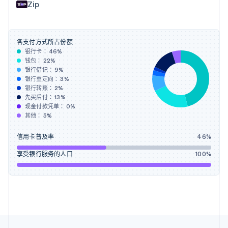
Nederlands
English
Zip
加拿大
English
Français
捷克
English
各支付方式所占份额
克罗地亚
银行卡：
46
%
钱包：
22
%
English
Italiano
银行借记：
9
%
拉脱维亚
银行重定向：
3
%
English
银行转账：
2
%
立陶宛
先买后付：
13
%
English
现金付款凭单：
0
%
列支敦士登
其他：
5
%
Deutsch
English
卢森堡
信用卡普及率
46
%
Français
Deutsch
English
罗马尼亚
享受银行服务的人口
100
%
English
马尔他
English
马来西亚
English
简体中文
美国