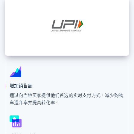
接入 125+ 种支
Stripe Sigma
产品路线图
SaaS
付方式
自定义报告
Sessions 年度大会
Authorization
Data Pipeline
招聘
Boost
数据同步
资讯中心
支付成功率优
资源
Stripe Press
化
按行业
Link
应用集成
加速结账
AI 企业
代码示例
创作者经济
开发者博客
联系
游戏
API 状态
酒店、旅游与休闲
联系销售
保险
成为合作伙伴
更多
媒体与娱乐
Product roadmap
非营利组织
了解未来规划
专业服务
公共部门
增加销售额
Radar
零售
欺诈防范
通过向当地买家提供他们首选的实时支付方式，减少购物
Atlas
车遗弃率并提高转化率。
初创企业注册
生态系统
Climate
碳移除
合作伙伴
Stripe App Marketplace