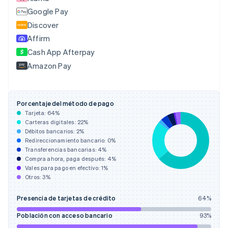
China continental
Google Pay
简体中文
English
Discover
Chipre
Affirm
English
Croacia
Cash App Afterpay
English
Italiano
Amazon Pay
Dinamarca
English
Emiratos Árabes Unidos
English
Porcentaje del método de pago
Tarjeta:
64
%
Eslovaquia
Carteras digitales:
22
%
English
Débitos bancarios:
2
%
Eslovenia
Redireccionamiento bancario:
0
%
English
Italiano
Transferencias bancarias:
4
%
España
Compra ahora, paga después:
4
%
Español
English
Vales para pago en efectivo:
1
%
Estados Unidos
Otros:
3
%
English
Español
简体中文
Estonia
Presencia de tarjetas de crédito
64
%
English
Población con acceso bancario
93
%
Finlandia
English
Svenska