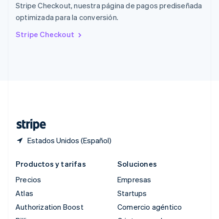
Stripe Checkout, nuestra página de pagos prediseñada
República Checa
optimizada para la conversión.
English
Rumania
Stripe Checkout
English
Singapur
English
简体中文
Suecia
Svenska
English
Suiza
Deutsch
Français
Italiano
English
Tailandia
ไทย
English
Estados Unidos (Español)
Productos y tarifas
Soluciones
Precios
Empresas
Atlas
Startups
Authorization Boost
Comercio agéntico