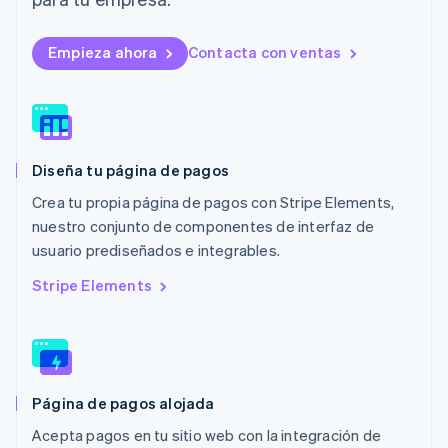
Luxemburgo
Français
Deutsch
English
Empieza ahora
Contacta con ventas
Malasia
English
简体中文
Malta
English
México
Español
English
Diseña tu página de pagos
Noruega
English
Crea tu propia página de pagos con Stripe Elements,
Nueva Zelandia
nuestro conjunto de componentes de interfaz de
English
usuario prediseñados e integrables.
Países Bajos
Nederlands
English
Stripe Elements
Polonia
English
Portugal
Português
English
RAE de Hong Kong, China
Página de pagos alojada
English
简体中文
Reino Unido
Acepta pagos en tu sitio web con la integración de
English