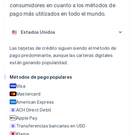
consumidores en cuanto a los métodos de
pago más utilizados en todo el mundo.
Las tarjetas de crédito siguen siendo el método de
pago predominante, aunque las carteras digitales
Alemania
están ganando popularidad.
Deutsch
English
Australia
English
Métodos de pago populares
Austria
Visa
Deutsch
English
Bélgica
Mastercard
Nederlands
Français
Deutsch
English
American Express
Brasil
ACH Direct Debit
Português
English
Bulgaria
Apple Pay
English
Transferencias bancarias en USD
Canadá
Klarna
English
Français