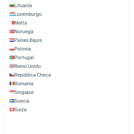
Lituania
Luxemburgo
Malta
Noruega
Países Bajos
Polonia
Portugal
Reino Unido
República Checa
Rumania
Singapur
Suecia
Suiza