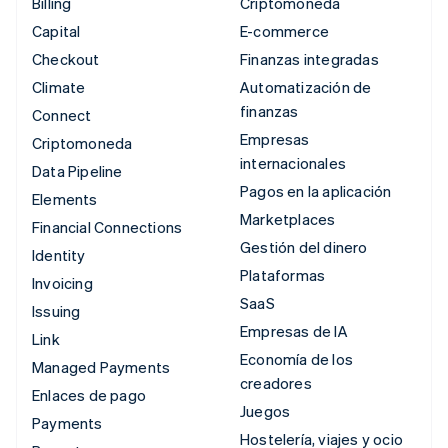
Billing
Criptomoneda
Capital
E-commerce
Checkout
Finanzas integradas
Climate
Automatización de
finanzas
Connect
Empresas
Criptomoneda
internacionales
Data Pipeline
Pagos en la aplicación
Elements
Marketplaces
Financial Connections
Gestión del dinero
Identity
Plataformas
Invoicing
SaaS
Issuing
Empresas de IA
Link
Economía de los
Managed Payments
creadores
Enlaces de pago
Juegos
Payments
Hostelería, viajes y ocio