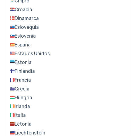
Chipre
Croacia
Dinamarca
Eslovaquia
Eslovenia
España
Estados Unidos
Estonia
Finlandia
Francia
Grecia
Hungría
Irlanda
Italia
Letonia
Liechtenstein