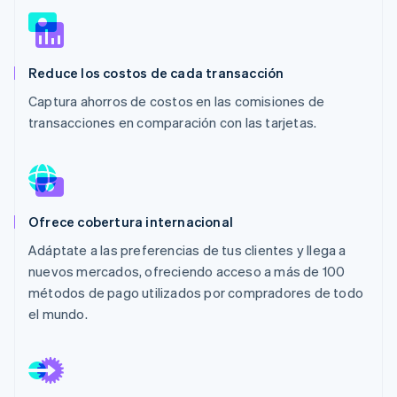
Radar
Prevención de fraude
Ecosistema
Atlas
Reduce los costos de cada transacción
Constitución de una startup
Socios
Captura ahorros de costos en las comisiones de
Climate
Stripe App Marketplace
transacciones en comparación con las tarjetas.
Eliminación de dióxido de carbono
Identity
Verificación de identidad en línea
Ofrece cobertura internacional
Adáptate a las preferencias de tus clientes y llega a
nuevos mercados, ofreciendo acceso a más de 100
Sesiones de Stripe 2026
Descubre cómo Stripe construye la infraestructura económi
métodos de pago utilizados por compradores de todo
Mirar ahora
el mundo.