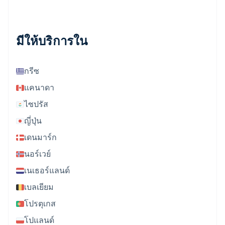
มีให้บริการใน
กรีซ
แคนาดา
ไซปรัส
ญี่ปุ่น
เดนมาร์ก
นอร์เวย์
เนเธอร์แลนด์
เบลเยียม
โปรตุเกส
โปแลนด์