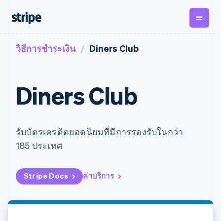
วิธีการชำระเงิน
Diners Club
ตามขั้น
เอกสารประกอบ
เรียนรู้
การชำระเงิน
รายรับ
การ
แพลตฟอ
จัดการ
และ
องค์กร
Stripe Docs
บล็อก
เงิน
มาร์เก็ต
Payments
Billing
ธุรกิจสตาร์ทอัพ
ข้อมูลอ้างอิงเกี่ยวกับ API
เรื่องราวจากลูกค้า
Diners Club
การชำระเงิน
รายรับตาม
เพลส
ไลบรารีและ SDK
คู่มือ
ออนไลน์
แบบแผนล่วง
Stripe Apps
Global
Payment links
หน้า
Metronome
Payouts
Conne
การชำร
ตามกรณีใช้งาน
การชำระเงิน
การเรียกเก็บ
เบิกจ่าย
เงินสำห
การสนับสนุน
รับบัตรเครดิตยอดนิยมที่มีการรองรับในกว่า
แบบไม่ต้อง
เงินตามการ
ให้กับ
แพลตฟอ
คู่มือ
การค้าแบบใช้เอเจนต์
เขียนโค้ด
Checkout
ใช้งาน
การชำระเงิน
บุคคลที่
185 ประเทศ
อีคอมเมิร์ซ
รับการสนับสนุน
UI การชำระ
ตามรอบบิล
สาม
บริการทางการเงินที่ผสาน
รับการชำระเงินออนไลน์
แพ็กเกจการสนับสนุนที่ได้
การจัดการ
เงินสำเร็จรูป
รวมในตัว
ติดตั้งใช้งานการชำระเงิน
รับการจัดการ
การชำระเงิน
Elements
การทำงานอัตโนมัติด้าน
สำเร็จรูป
บริการเฉพาะทาง
Stripe Docs
ค่าบริการ
องค์ประกอบ UI
ตามรอบบิล
Invoicing
การเงิน
สร้างแพลตฟอร์มหรือ
ครั้งเดียวหรือ
ที่ยืดหยุ่น
ธุรกิจทั่วโลก
มาร์เก็ตเพลส
ตามแบบแผน
วิธีการชำระ
การชำระเงินในแอป
จัดการการชำระเงินตาม
เงิน
ล่วงหน้า
Tax
มาร์เก็ตเพลส
รอบบิล
เข้าถึงได้
คิดภาษีการ
บริษัท
การจัดการเงิน
เสนอการเรียกเก็บเงินตาม