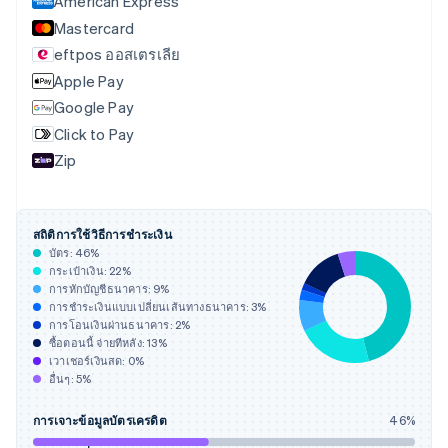
American Express
นอร์เวย์
Mastercard
English
eftpos ออสเตรเลีย
นิวซีแลนด์
English
Apple Pay
เนเธอร์แลนด์
Google Pay
Nederlands
English
Click to Pay
บราซิล
Zip
Português
English
บัลแกเรีย
English
เบลเยียม
สถิติการใช้วิธีการชำระเงิน
Nederlands
Français
Deutsch
English
บัตร:
46
%
โปรตุเกส
กระเป๋าเงิน:
22
%
Português
English
การหักบัญชีธนาคาร:
9
%
โปแลนด์
การชำระเงินแบบเปลี่ยนเส้นทางธนาคาร:
3
%
การโอนเงินผ่านธนาคาร:
2
%
English
ซื้อตอนนี้ จ่ายทีหลัง:
13
%
ฝรั่งเศส
เวาเชอร์เงินสด:
0
%
Français
English
อื่นๆ:
5
%
ฟินแลนด์
English
Svenska
การเจาะข้อมูลบัตรเครดิต
46
%
มอลตา
English