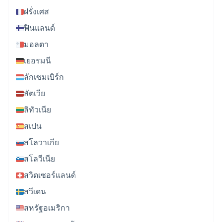
ฝรั่งเศส
ฟินแลนด์
มอลตา
เยอรมนี
ลักเซมเบิร์ก
ลัตเวีย
ลิทัวเนีย
สเปน
สโลวาเกีย
สโลวีเนีย
สวิตเซอร์แลนด์
สวีเดน
สหรัฐอเมริกา