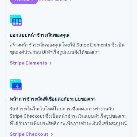
สโลวีเนีย
English
Italiano
สวิตเซอร์แลนด์
Deutsch
Français
Italiano
English
สวีเดน
ออกแบบหน้าชำระเงินของคุณ
Svenska
English
สหรัฐอเมริกา
สร้างหน้าชำระเงินของคุณโดยใช้ Stripe Elements ซึ่งเป็น
English
Español
简体中文
ชุดองค์ประกอบ UI สำเร็จรูปแบบฝังได้ของเรา
สหรัฐอาหรับเอมิเรตส์
English
Stripe Elements
สหราชอาณาจักร
English
สาธารณรัฐเช็ก
English
สิงคโปร์
หน้าการชำระเงินที่เชื่อมต่อกับระบบของเรา
English
简体中文
ออสเตรเลีย
รับชำระเงินในเว็บไซต์โดยการเชื่อมต่อการทำงานกับ
English
Stripe Checkout ซึ่งเป็นหน้าชำระเงินแบบสำเร็จรูปของเรา
ออสเตรีย
ที่ได้รับการเพิ่มประสิทธิภาพเพื่อการชำระเงินที่เสร็จสมบูรณ์
Deutsch
English
อิตาลี
Stripe Checkout
Italiano
English