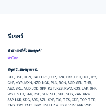
ฟีเจอร์
ตำแหน่งที่ตั้งของลูกค้า
ทั่วโลก
สกุลเงินของธุรกรรม
GBP, USD, BGN, CAD, HRK, EUR, CZK, DKK, HKD, HUF, JPY, CHF, MYR, MXN, NZD, NOK, PLN, RON, SGD, SEK, THB, AED, BRL, AUD, JOD, SKK, KZT, KES, KWD, KGS, LAK, SHP, WST, STD, SAR, RSD, SCR, SLL, SBD, SOS, ZAR, KRW, SSP, LKR, SDG, SRD, SZL, SYP, TJS, TZS, CDF, TOP, TTD, TND, TRY, TMT, UGX, UYU, UAH, UZS, VUV, VEF, VND, YER, ZMW, ZWD, LVL, LBP, LSL, LRD, LYD, LTL, MOP, MKD, MGF, MWK, MVR, MTL, MRO, MUR, MDL, MNT, MAD, MZN, MMR, NAD, NPR, ANG, NIO, NGN, KPW, OMR, PKR, PAB, PGK, PYG, PEN, PHP, QAR, RUB, RWF, JMD, ILS, IQD, IRR, IDR, ISK, HNL, HTG, GYD, CFA, GNF, QTQ, GIP, GHS, GEL, GMD, XPF, FJD, FKP, EEK, ETB, ERN, SVC, EGP, ECS, DOP, DJF, CUP, CRC, KMF, COP, CNY, CYP, CLP, KYD, CVE, XAF, KHR, BIF, BND, BWP, BAM, BOB, BTN, BMD, XOF, BZD, BYR, BBD,