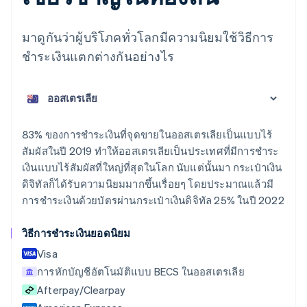
มาดูกันว่าผู้บริโภคทั่วโลกมีความนิยมใช้วิธีการ
ชำระเงินแตกต่างกันอย่างไร
กรีซ
English
เขตบริหารพิเศษฮ่องกง ประเทศจีน
English
简体中文
แคนาดา
83% ของการชำระเงินที่จุดขายในออสเตรเลียเป็นแบบไร้
English
Français
สัมผัสในปี 2019 ทำให้ออสเตรเลียเป็นประเทศที่มีการชำระ
โครเอเชีย
เงินแบบไร้สัมผัสที่ใหญ่ที่สุดในโลก นับแต่นั้นมา กระเป๋าเงิน
English
Italiano
จีนแผ่นดินใหญ่
ดิจิทัลก็ได้รับความนิยมมากขึ้นเรื่อยๆ โดยประมาณแล้วมี
简体中文
English
การชำระเงินด้วยบัตรผ่านกระเป๋าเงินดิจิทัล 25% ในปี 2022
ไซปรัส
English
วิธีการชำระเงินยอดนิยม
ญี่ปุ่น
日本語
English
Visa
เดนมาร์ก
การหักบัญชีอัตโนมัติแบบ BECS ในออสเตรเลีย
English
Afterpay/Clearpay
ไทย
ไทย
English