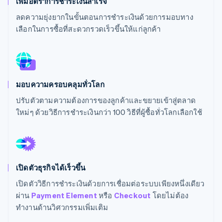
เพิ่มอัตราการชำระเงินสำเร็จ
พาร์ทเนอร์
การก่อตั้งบริษัทสตาร์ทอัพ
Stripe App Marketplace
ลดความยุ่งยากในขั้นตอนการชำระเงินด้วยการมอบทาง
Climate
เลือกในการซื้อที่สะดวกรวดเร็วขึ้นให้แก่ลูกค้า
การขจัดคาร์บอน
มอบความครอบคลุมทั่วโลก
Stripe Sessions 2026
ดูว่า Stripe กำลังสร้างโครงสร้างพื้นฐานระบบเศรษฐกิจสำหรับ
ปรับตัวตามความต้องการของลูกค้าและขยายเข้าสู่ตลาด
AI อย่างไร
ใหม่ๆ ด้วยวิธีการชำระเงินกว่า 100 วิธีที่ผู้ซื้อทั่วโลกเลือกใช้
รับชมเลย
เปิดตัวธุรกิจได้เร็วขึ้น
เปิดตัววิธีการชำระเงินด้วยการเชื่อมต่อระบบเพียงหนึ่งเดียว
ผ่าน
Payment Element
หรือ
Checkout
โดยไม่ต้อง
ทำงานด้านวิศวกรรมเพิ่มเติม