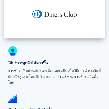
มากกว่า 125
ขายและ VAT
แพลตฟอร์ม
การใช้งาน
รายการ
Authorization
อัตโนมัติ
Revenue
แผนงานผลิตภัณฑ์
SaaS
ออกบัตรที่มีสเตเบิลคอยน์
Boost
Recognition
การประชุมประจำปีแบบ
รองรับอยู่
ยกระดับการ
เซสชัน
จัดเตรียมและจัดการ
ระบบ
ยอมรับการ
ตำแหน่งงาน
บริการด้วยเอเจนต์
อัตโนมัติ
ชำระเงิน
Link
ห้องข่าว
ตามอุตสาหกรรม
การชำระเงินที่
สำหรับการ
Stripe
Stripe Press
Sigma
รวดเร็วขึ้น
ทำบัญชี
รายงานที่
บริษัท AI
แหล่งข้อมูล
ออกแบบเอง
แวดวงครีเอเตอร์
Data
เกม
การติดต่อ
Pipeline
การบริการ การเดินทาง
การเชื่อมต่อการทำงาน
การซิงค์
และสันทนาการ
แอป
ติดต่อฝ่ายขาย
ข้อมูล
ประกันภัย
ตัวอย่างโค้ด
สมัครเป็นพาร์ทเนอร์
ให้บริการลูกค้าได้มากขึ้น
สื่อและความบันเทิง
บล็อกของนักพัฒนา
องค์กรไม่แสวงผลกำไร
สถานะ API
การชำระเงินผ่านบัตรเครดิตและเดบิตเป็นวิธีการชำระเงินที่
บริการเฉพาะทาง
นิยมใช้สูงสุด โดยมีปริมาณกว่า 1 ใน 3 ของการชำระเงินทั่ว
ภาครัฐ
เพิ่มเติม
ธุรกิจค้าปลีก
โลก
Product roadmap
ดูสิ่งที่กำลังจะมาถึง
Radar
ระบบนิเวศ
การป้องกันการฉ้อโกง
Atlas