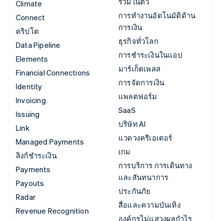
รวมในตัว
Climate
การทำงานอัตโนมัติด้าน
Connect
การเงิน
คริปโต
ธุรกิจทั่วโลก
Data Pipeline
การชำระเงินในแอป
Elements
มาร์เก็ตเพลส
Financial Connections
การจัดการเงิน
Identity
แพลตฟอร์ม
Invoicing
SaaS
Issuing
บริษัท AI
Link
แวดวงครีเอเตอร์
Managed Payments
เกม
ลิงก์ชำระเงิน
การบริการ การเดินทาง
Payments
และสันทนาการ
Payouts
ประกันภัย
Radar
สื่อและความบันเทิง
Revenue Recognition
องค์กรไม่แสวงผลกำไร