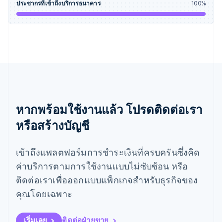
ประชากรที่เข้าถึงบริการธนาคาร
100
%
มาเลเซีย
English
简体中文
เม็กซิโก
Español
English
ยิบรอลตาร์
English
เยอรมนี
Deutsch
English
โรมาเนีย
English
หากพร้อมใช้งานแล้ว โปรดติดต่อเรา
ลักเซมเบิร์ก
หรือสร้างบัญชี
Français
Deutsch
English
ลัตเวีย
English
เข้าถึงแพลตฟอร์มการชำระเงินที่ครบครันซึ่งคิด
ลิกเตนสไตน์
Deutsch
English
ค่าบริการตามการใช้งานแบบไม่ซับซ้อน หรือ
ลิทัวเนีย
ติดต่อเราเพื่อออกแบบแพ็กเกจสำหรับธุรกิจของ
English
สเปน
คุณโดยเฉพาะ
Español
English
สโลวาเกีย
เริ่มเลย
ติดต่อฝ่ายขาย
English