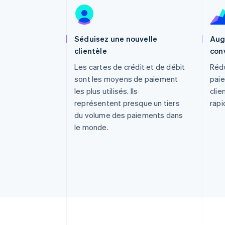
Authorization Boost
Acceptation optimisée
Link
Paiements accélérés
Financial Connections
Séduisez une nouvelle
Aug
Comptes financiers associés
clientèle
con
Les cartes de crédit et de débit
Rédu
sont les moyens de paiement
paie
les plus utilisés. Ils
clie
représentent presque un tiers
rapi
du volume des paiements dans
le monde.