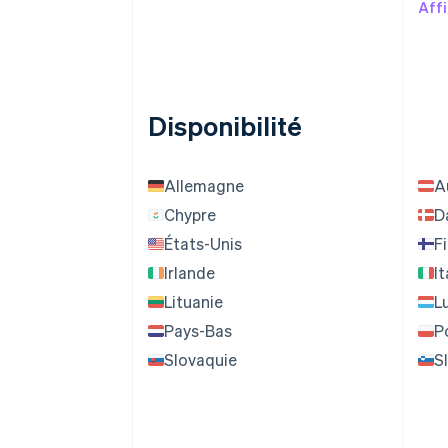
Affi
Disponibilité
Allemagne
A
Chypre
D
États-Unis
F
Irlande
It
Lituanie
L
Pays-Bas
P
Slovaquie
S