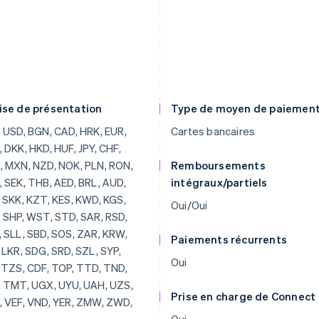
ise de présentation
Type de moyen de paiemen
, BRL, AUD, JOD, SKK, KZT, KES, KWD, KGS, LAK, SHP, WST, STD, SAR, RSD, SCR, SLL, SBD, SOS, ZAR, KRW, SSP, LKR, SDG, SRD, SZL, SYP, TJS, TZS, CDF, TOP, TTD, TND, TRY, TMT, UGX, UYU, UAH, UZS, VUV, VEF, VND, YER, ZMW, ZWD, LVL, LBP, LSL, LRD, LYD, LTL, MOP, MKD, MGF, MWK, MVR, MTL, MRO, MUR, MDL, MNT, MAD, MZN, MMR, NAD, NPR, ANG, NIO, NGN, KPW, OMR, PKR, PAB, PGK, PYG, PEN, PHP, QAR, RUB, RWF, JMD, ILS, IQD, IRR, IDR, ISK, HNL, HTG, GYD, CFA, GNF, QTQ, GIP, GHS, GEL, GMD, XPF, FJD, FKP, EEK, ETB, ERN, SVC, EGP, ECS, DOP, DJF, CUP, CRC, KMF, COP, CNY, CYP, CLP, KYD, CVE, XAF, KHR, BIF, BND, BWP, BAM, BOB, BTN, BMD, XOF, BZD, BYR, BBD,
Cartes bancaires
Remboursements
intégraux/partiels
Oui/Oui
Paiements récurrents
Oui
Prise en charge de Connect