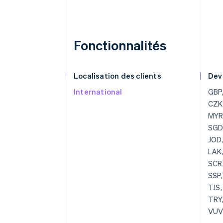
Fonctionnalités
Localisation des clients
Dev
International
GBP, USD, BGN, CAD, HRK, EUR, CZK, DKK, HKD, HUF, JPY, CHF, MYR, MXN, NZD, NOK, PLN, RON, SGD, SEK, THB, AED