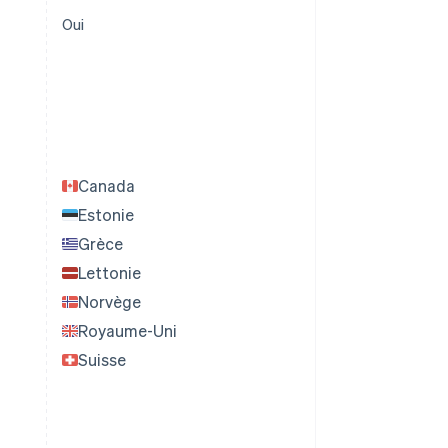
Oui
Canada
Estonie
Grèce
Lettonie
Norvège
Royaume-Uni
Suisse