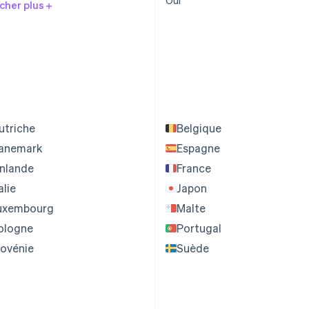
Oui
cher plus
utriche
Belgique
anemark
Espagne
inlande
France
alie
Japon
uxembourg
Malte
ologne
Portugal
lovénie
Suède