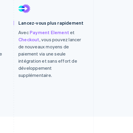
Lancez-vous plus rapidement
Stripe Sessions 2026
Découvrez comment
Avec
Payment Element
et
Stripe construit
Checkout
, vous pouvez lancer
l’infrastructure
de nouveaux moyens de
économique de l’IA.
Regarder la vidéo
e
paiement via une seule
intégration et sans effort de
développement
supplémentaire.